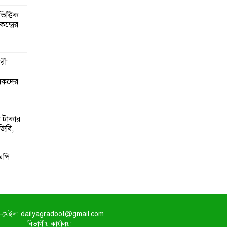
িত্তিক
ন্দ্রের
ারী
ৃষকদের
 টাকার
জিবি,
মপি
-মেইল: dailyagradoot@gmail.com
বিভাগীয় কার্যালয়: