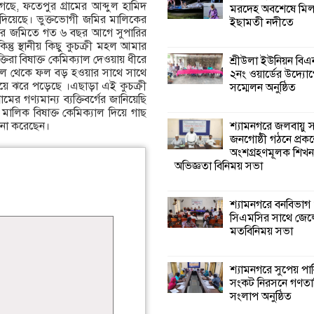
ছে, ফতেপুর গ্রামের আব্দুল হামিদ
মরদেহ অবশেষে মি
ল দিয়েছে। ভুক্তভোগী জমির মালিকের
ইছামতী নদীতে
শ্যামনগরে বনবিভা
ার জমিতে গত ৬ বছর আগে সুপারির
সিএমসির সাথে জে
্তু স্থানীয় কিছু কুচক্রী মহল আমার
মতবিনিময় সভা
িরা বিষাক্ত কেমিক্যাল দেওয়ায় ধীরে
শ্রীউলা ইউনিয়ন বি
ুকুল থেকে ফল বড় হওয়ার সাথে সাথে
২নং ওয়ার্ডের উদ্যোগ
হয়ে ঝরে পড়েছে ।এছাড়া এই কুচক্রী
সম্মেলন অনুষ্ঠিত
শ্যামনগরে সুপেয় প
র গণ্যমান্য ব্যক্তিবর্গের জানিয়েছি
সংকট নিরসনে গণতান্
ালিক বিষাক্ত কেমিক্যাল দিয়ে গাছ
সংলাপ অনুষ্ঠিত
শ্যামনগরে জলবায়ু
ামনা করেছেন।
জনগোষ্ঠী গঠনে প্রকল
অংশগ্রহণমূলক শিখ
শ্যামনগরে
অভিজ্ঞতা বিনিময় সভা
সামাজিকভিত্তিক পুনর
(সিবিআর) কেন্দ্রের
আনুষ্ঠানিক উদ্বোধন
শ্যামনগরে বনবিভাগ
সিএমসির সাথে জেল
মতবিনিময় সভা
লিডার্সের উদ্যোগে ন
স্বাবলম্বী দলের মাঝ
অনুদানের চেক ও
শ্যামনগরে সুপেয় পা
কৃষকদের বীজ সংরক্ষণ উপকরণ
সংকট নিরসনে গণতান্ত
সংলাপ অনুষ্ঠিত