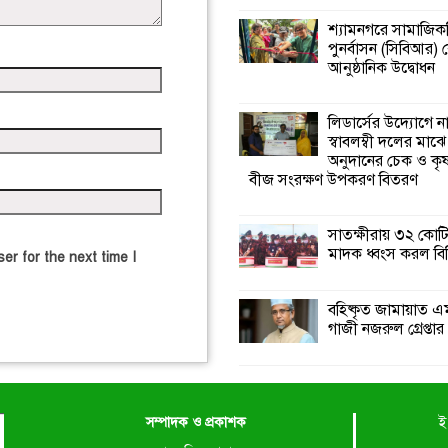
শ্যামনগরে সামাজিকভ
পুনর্বাসন (সিবিআর) কে
আনুষ্ঠানিক উদ্বোধন
লিডার্সের উদ্যোগে ন
স্বাবলম্বী দলের মাঝে
অনুদানের চেক ও ক
বীজ সংরক্ষণ উপকরণ বিতরণ
সাতক্ষীরায় ৩২ কোটি
মাদক ধ্বংস করল বি
er for the next time I
বহিষ্কৃত জামায়াত এ
গাজী নজরুল গ্রেপ্তার
সম্পাদক ও প্রকাশক
ই