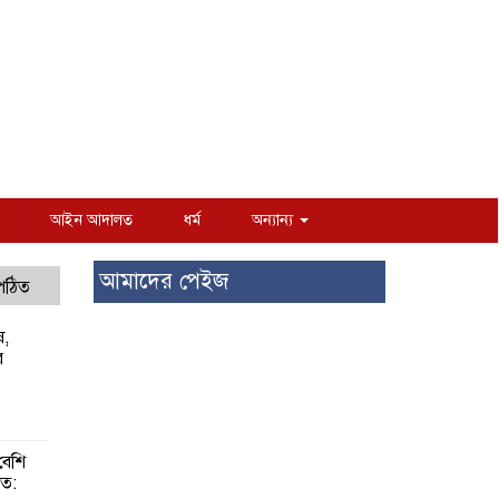
আইন আদালত
ধর্ম
অন্যান্য
আমাদের পেইজ
 পঠিত
ষ,
র
বেশি
াত: