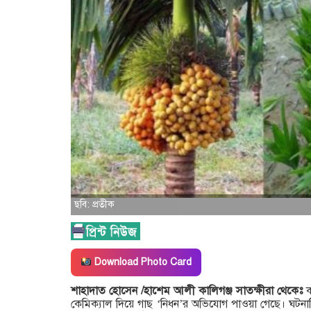
ছবি: প্রতীক
Download Photo Card
শাহাদাত হোসেন /হাশেম আলী কালিগঞ্জ সাতক্ষীরা থেকেঃ
কা
কেমিক্যাল দিয়ে গাছ ‘নিধন’র অভিযোগ পাওয়া গেছে। ঘটনাট