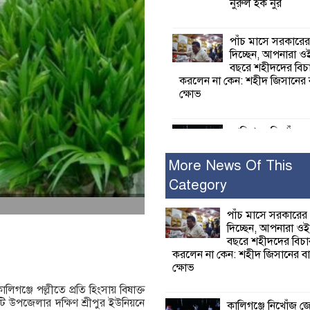
নুরুল হক নুর
পাঁচ মাসে সরকারে
দিচ্ছেন, আপনারা ওই
বছরে শহীদদের বিচ
করলেন না কেন: শহীদ জিসানের 
ক্ষোভ
কালিগঞ্জে নিখোঁজ 
মরদেহ অবশেষে ম
ইছামতী নদীতে
More News Of This
Category
শ্রীউলা ইউনিয়ন বি
২নং ওয়ার্ডের উদ্যো
পাঁচ মাসে সরকারের
কর্মী সম্মেলন অনুষ্ঠ
দিচ্ছেন, আপনারা ওই
বছরে শহীদদের বিচা
করলেন না কেন: শহীদ জিসানের বা
শ্যামনগরে জলবায়ু
ক্ষোভ
সহনশীল জনগোষ্ঠী 
প্রকল্পের অংশগ্রহণ
লিগঞ্জে পল্লীতে প্রতি হিংসায় বিষাক্ত
শিখন ও অভিজ্ঞতা বিনিময় সভা
ি উপজেলার দক্ষিণ শ্রীপুর ইউনিয়নে
কালিগঞ্জে নিখোঁজ 