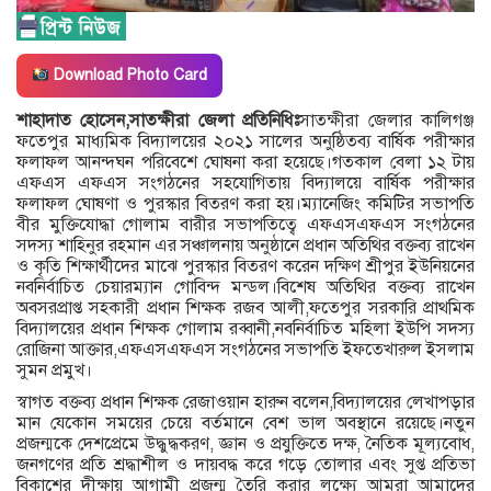
Download Photo Card
শাহাদাত হোসেন,সাতক্ষীরা জেলা প্রতিনিধিঃ
সাতক্ষীরা জেলার কালিগঞ্জ
ফতেপুর মাধ্যমিক বিদ্যালয়ের ২০২১ সালের অনুষ্ঠিতব্য বার্ষিক পরীক্ষার
ফলাফল আনন্দঘন পরিবেশে ঘোষনা করা হয়েছে।গতকাল বেলা ১২ টায়
এফএস এফএস সংগঠনের সহযোগিতায় বিদ্যালয়ে বার্ষিক পরীক্ষার
ফলাফল ঘোষণা ও পুরস্কার বিতরণ করা হয়।ম্যানেজিং কমিটির সভাপতি
বীর মুক্তিযোদ্ধা গোলাম বারীর সভাপতিত্বে এফএসএফএস সংগঠনের
সদস্য শাহিনুর রহমান এর সঞ্চালনায় অনুষ্ঠানে প্রধান অতিথির বক্তব্য রাখেন
ও কৃতি শিক্ষার্থীদের মাঝে পুরস্কার বিতরণ করেন দক্ষিণ শ্রীপুর ইউনিয়নের
নবনির্বাচিত চেয়ারম্যান গোবিন্দ মন্ডল।বিশেষ অতিথির বক্তব্য রাখেন
অবসরপ্রাপ্ত সহকারী প্রধান শিক্ষক রজব আলী,ফতেপুর সরকারি প্রাথমিক
বিদ্যালয়ের প্রধান শিক্ষক গোলাম রব্বানী,নবনির্বাচিত মহিলা ইউপি সদস্য
রোজিনা আক্তার,এফএসএফএস সংগঠনের সভাপতি ইফতেখারুল ইসলাম
সুমন প্রমুখ।
স্বাগত বক্তব্য প্রধান শিক্ষক রেজাওয়ান হারুন বলেন,বিদ্যালয়ের লেখাপড়ার
মান যেকোন সময়ের চেয়ে বর্তমানে বেশ ভাল অবস্থানে রয়েছে।নতুন
প্রজন্মকে দেশপ্রেমে উদ্ধুদ্ধকরণ, জ্ঞান ও প্রযুক্তিতে দক্ষ, নৈতিক মূল্যবোধ,
জনগণের প্রতি শ্রদ্ধাশীল ও দায়বদ্ধ করে গড়ে তোলার এবং সুপ্ত প্রতিভা
বিকাশের দীক্ষায় আগামী প্রজন্ম তৈরি করার লক্ষ্যে আমরা আমাদের