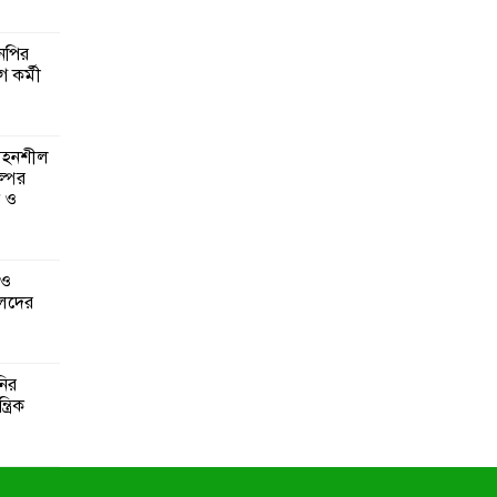
এনপির
ে কর্মী
 সহনশীল
্পের
ন ও
 ও
েদের
নির
্রিক