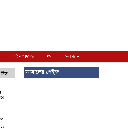
আইন আদালত
ধর্ম
অন্যান্য
আমাদের পেইজ
 পঠিত
ু
করে
্চ
র