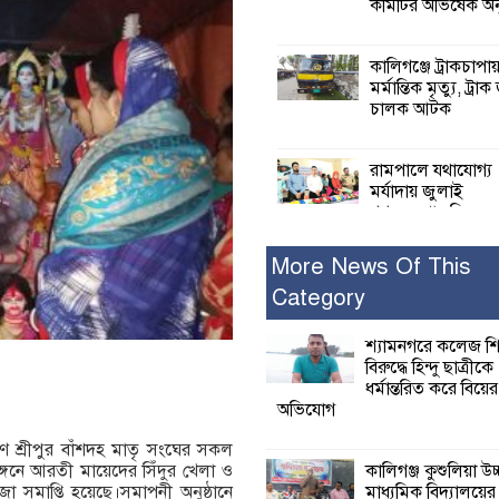
কমিটির অভিষেক অনু
কালিগঞ্জে ট্রাকচাপা
মর্মান্তিক মৃত্যু, ট্রাক
চালক আটক
রামপালে যথাযোগ্য
মর্যাদায় জুলাই
গণঅভ্যুত্থান দিবসে
আলোচনা সভা পুরষ্কার বিতরণ
More News Of This
Category
২৮ জনের সাক্ষ্য শে
কাদেরসহ সাতজনে
বিরুদ্ধে যুক্তিতর্ক
শ্যামনগরে কলেজ শি
ট্রাইব্যুনালে
বিরুদ্ধে হিন্দু ছাত্রীকে
ধর্মান্তরিত করে বিয়ের
অভিযোগ
ইসলামের সবচেয়ে 
ক্ষতি করেছে জামায়
 শ্রীপুর বাঁশদহ মাতৃ সংঘের সকল
নুরুল হক নুর
কালিগঞ্জ কুশুলিয়া উচ
াঙ্গনে আরতী মায়েদের সিঁদুর খেলা ও
মাধ্যমিক বিদ্যালয়ে
পূজা সমাপ্তি হয়েছে।সমাপনী অনুষ্ঠানে