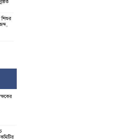
ষ্ঠিত
য় শিশুর
 জব্দ,
ষ,
র
ক্ষকের
বেশি
াত:
্চ
র কমিটির