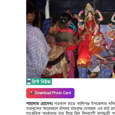
Download Photo Card
শাহাদাত হোসেনঃ
গতকাল রাতে কালিগঞ্জ উপজেলার দক্ষিণ
ভক্তবৃন্দের আয়োজনে বাঁশদহ রামকৃষ্ণ সেবাশ্রম এর মাঠ প্র
সাংস্কৃতিক অনুষ্ঠানের মধ্য দিয়ে তিন দিনব্যাপী জগদ্ধাত্রী 