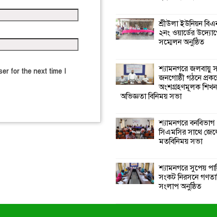
শ্রীউলা ইউনিয়ন বি
২নং ওয়ার্ডের উদ্যোগ
সম্মেলন অনুষ্ঠিত
শ্যামনগরে জলবায়ু
er for the next time I
জনগোষ্ঠী গঠনে প্রকল
অংশগ্রহণমূলক শিখ
অভিজ্ঞতা বিনিময় সভা
শ্যামনগরে বনবিভাগ
সিএমসির সাথে জেল
মতবিনিময় সভা
শ্যামনগরে সুপেয় পা
সংকট নিরসনে গণতান্ত
সংলাপ অনুষ্ঠিত