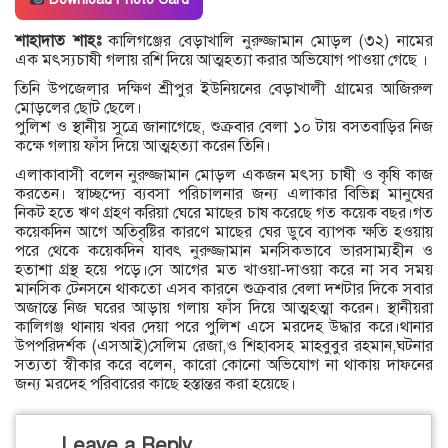
শাহাদাত শাহঃ
কালিগঞ্জের বেড়াখালি নুরুজ্জামান মোড়ল (৩২) নামের
এক মৎস্যচাষী গলায় রশি দিয়ে আত্মহত্যা করার অভিযোগ পাওয়া গেছে ।
তিনি উপজেলার দক্ষিণ শ্রীপুর ইউনিয়নের বেড়াখালী গ্রামের আজিরুল
মোড়লের ছোট ছেলে।
পুলিশ ও স্থানীয় সুত্রে জানাগেছে, শুক্রবার বেলা ১০ টায় বসতবাড়ির নিজ
কক্ষে গলায় ফাঁস দিয়ে আত্মহত্যা করেন তিনি।
এলাকাবাসী বলেন নুরুজ্জামান মোড়ল একজন মৎস্য চাষী ও কৃষি কাজ
করতেন। স্বাচ্ছন্দ্যে ব্যবসা পরিচালনার জন্য এলাকার বিভিন্ন মানুষের
নিকট হতে ঋণ গ্রহণ করিয়া ঘেরে মাছের চাষ করেছে গত কয়েক বছর।গত
কয়েকদিন আগে অতিবৃষ্টির কারণে মাছের ঘের ডুবে ব্যাপক ক্ষতি হওয়ায়
পরে থেকে কয়েকদিন যাবৎ নুরুজ্জামান মনসিকভাবে ভারসাম্যহীন ও
হতাশা গ্রস্থ হয়ে পড়ে।সে আগের মত খাওয়া-দাওয়া করে না সব সময়
মানসিক টেনসনে থাকতো এসব কারনে শুক্রবার বেলা দশটার দিকে সবার
অজান্তে নিজ ঘরের আড়ায় গলায় ফাঁস দিয়ে আত্মহত্মা করেন। স্থানীয়রা
কালিগঞ্জ থানায় খবর দেয়া পরে পুলিশ এসে মরদেহ উদ্ধার করে।থানার
উপপরিদর্শক (এসআই)সেলিম রেজা,ও শিহাবসহ মাহবুবুর রহমান,ঘটনার
সত্যতা স্বীকার করে বলেন, কারো কোনো অভিযোগ না থাকায় দাফনের
জন্য মরদেহ পরিবারের কাছে হস্তান্তর করা হয়েছে।
Leave a Reply