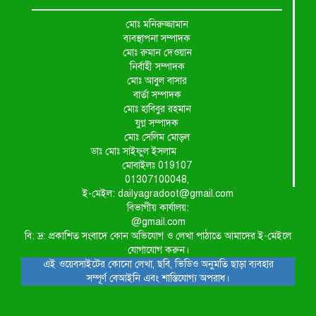
মোঃ মনিরুজ্জামান
ব্যবস্থাপনা সম্পাদক
মোঃ রুমান দেওয়ান
নির্বাহী সম্পাদক
মোঃ আবুল বাসার
বার্তা সম্পাদক
মোঃ হাবিবুর রহমান
যুগ্ন সম্পাদক
মোঃ সেলিম মোড়ল
ডাঃ মোঃ সাইফুল ইসলাম
মোবাইলঃ 019107
01307100048,
ই-মেইল: dailyagradoot@gmail.com
বিভাগীয় কার্যালয়:
@gmail.com
বি: দ্র: প্রকাশিত সংবাদে কোন অভিযোগ ও লেখা পাঠাতে আমাদের ই-মেইলে
যোগাযোগ করুন।
এই ওয়েবসাইটের কোনো লেখা, ছবি, ভিডিও অনুমতি ছাড়া ব্যবহার
সম্পূর্ণ বেআইনি এবং শাস্তিযোগ্য অপরাধ।