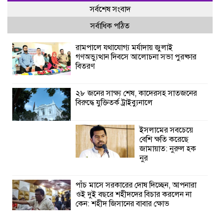
সর্বশেষ সংবাদ
সর্বাধিক পঠিত
রামপালে যথাযোগ্য মর্যাদায় জুলাই
গণঅভ্যুত্থান দিবসে আলোচনা সভা পুরষ্কার
বিতরণ
২৮ জনের সাক্ষ্য শেষ, কাদেরসহ সাতজনের
বিরুদ্ধে যুক্তিতর্ক ট্রাইব্যুনালে
ইসলামের সবচেয়ে
বেশি ক্ষতি করেছে
জামায়াত: নুরুল হক
নুর
পাঁচ মাসে সরকারের দোষ দিচ্ছেন, আপনারা
ওই দুই বছরে শহীদদের বিচার করলেন না
কেন: শহীদ জিসানের বাবার ক্ষোভ