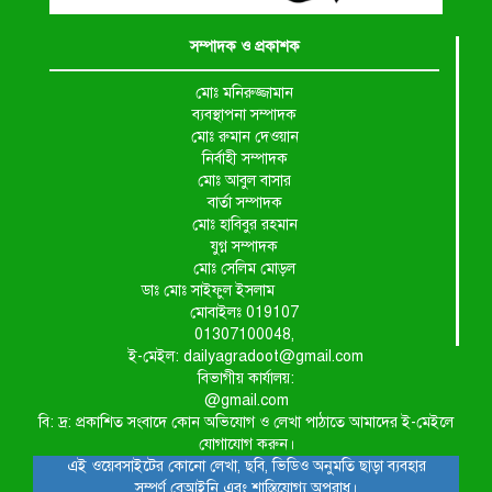
সম্পাদক ও প্রকাশক
মোঃ মনিরুজ্জামান
ব্যবস্থাপনা সম্পাদক
মোঃ রুমান দেওয়ান
নির্বাহী সম্পাদক
মোঃ আবুল বাসার
বার্তা সম্পাদক
মোঃ হাবিবুর রহমান
যুগ্ন সম্পাদক
মোঃ সেলিম মোড়ল
ডাঃ মোঃ সাইফুল ইসলাম
মোবাইলঃ 019107
01307100048,
ই-মেইল: dailyagradoot@gmail.com
বিভাগীয় কার্যালয়:
@gmail.com
বি: দ্র: প্রকাশিত সংবাদে কোন অভিযোগ ও লেখা পাঠাতে আমাদের ই-মেইলে
যোগাযোগ করুন।
এই ওয়েবসাইটের কোনো লেখা, ছবি, ভিডিও অনুমতি ছাড়া ব্যবহার
সম্পূর্ণ বেআইনি এবং শাস্তিযোগ্য অপরাধ।