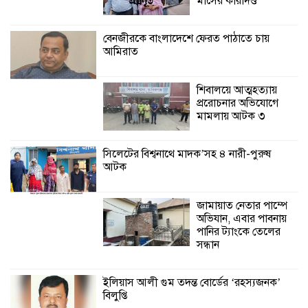
মাসের কারাদণ্ড
শ্যামনগরে বনবিভাগ ও সিএমসির সাথে
জেলেদের মতবিনিময় সভা
বেনজীরকে বাংলাদেশে ফেরত পাঠাতে চায়
আমিরাত
শিবালয়ে আত্মহত্যায়
প্ররোচনার অভিযোগে
মামলায় আটক ৩
সিলেটের বিশ্বনাথে মাদক’সহ ৪ নারী-পুরুষ
আটক
জামায়াত নেতার পাম্পে
অভিযান, এবার পাবনায়
পানির ট্যাংকে তেলের
সন্ধান
ইলিয়াস আলী গুম তদন্ত বোর্ডের ‘রহস্যজনক’
বিলুপ্তি