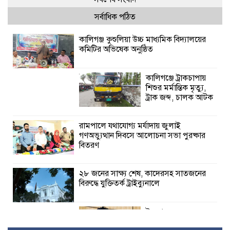
সর্বাধিক পঠিত
কালিগঞ্জ কুশুলিয়া উচ্চ মাধ্যমিক বিদ্যালয়ের
কমিটির অভিষেক অনুষ্ঠিত
কালিগঞ্জে ট্রাকচাপায়
শিশুর মর্মান্তিক মৃত্যু,
ট্রাক জব্দ, চালক আটক
রামপালে যথাযোগ্য মর্যাদায় জুলাই
গণঅভ্যুত্থান দিবসে আলোচনা সভা পুরষ্কার
বিতরণ
২৮ জনের সাক্ষ্য শেষ, কাদেরসহ সাতজনের
বিরুদ্ধে যুক্তিতর্ক ট্রাইব্যুনালে
ইসলামের সবচেয়ে
বেশি ক্ষতি করেছে