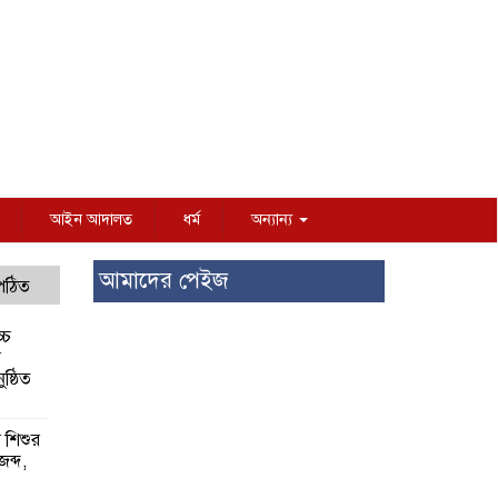
আইন আদালত
ধর্ম
অন্যান্য
আমাদের পেইজ
 পঠিত
্চ
র
ষ্ঠিত
য় শিশুর
 জব্দ,