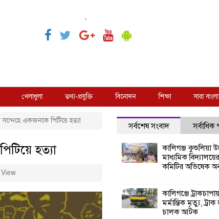
,
খেলাধুলা
তথ্য-প্রযুক্তি
বিনোদন
শিক্ষা
সারা বাংলা
 সন্দেহে একজনকে পিটিয়ে হত্যা
সর্বশেষ সংবাদ
সর্বাধিক
িটিয়ে হত্যা
কালিগঞ্জ কুশুলিয়া উচ
মাধ্যমিক বিদ্যালয়ে
কমিটির অভিষেক অনু
 View
কালিগঞ্জে ট্রাকচাপা
মর্মান্তিক মৃত্যু, ট্রাক
চালক আটক