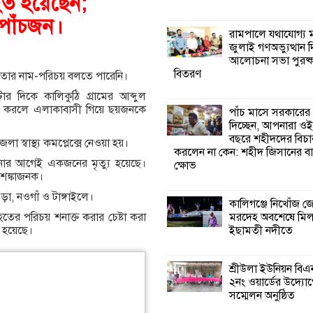
হত হয়েছেন;
পাঁচজন।
কালিগঞ্জে নিখোঁজ 
রামপালে যথাযোগ্য মর
মরদেহ অবশেষে ম
জুলাই গণঅভ্যুত্থান 
ইছামতী নদীতে
আলোচনা সভা পুরষ্ক
বিতরণ
 তার নাম-পরিচয় বলতে পারেনি।
শ্রীউলা ইউনিয়ন বি
 দিকে কালিকুঠি গ্রামের আব্দুল
২নং ওয়ার্ডের উদ্যো
র করলে এলাকাবাসী গিয়ে ছয়জনকে
পাঁচ মাসে সরকারের
কর্মী সম্মেলন অনুষ্ঠ
দিচ্ছেন, আপনারা ওই
বছরে শহীদদের বিচা
স্বাস্থ্য কমপ্লেক্সে নেওয়া হয়।
করলেন না কেন: শহীদ জিসানের বা
শ্যামনগরে জলবায়ু
নার আগেই একজনের মৃত্যু হয়েছে।
ক্ষোভ
সহনশীল জনগোষ্ঠী 
শঙ্কাজনক।
প্রকল্পের অংশগ্রহণ
, নওগাঁ ও টাঙ্গাইলে।
শিখন ও অভিজ্ঞতা বিনিময় সভা
কালিগঞ্জে নিখোঁজ 
মরদেহ অবশেষে মি
ের পরিচয় শনাক্ত করার চেষ্টা করা
ইছামতী নদীতে
 হয়েছে।
শ্যামনগরে বনবিভা
সিএমসির সাথে জে
মতবিনিময় সভা
শ্রীউলা ইউনিয়ন বি
২নং ওয়ার্ডের উদ্যোগ
সম্মেলন অনুষ্ঠিত