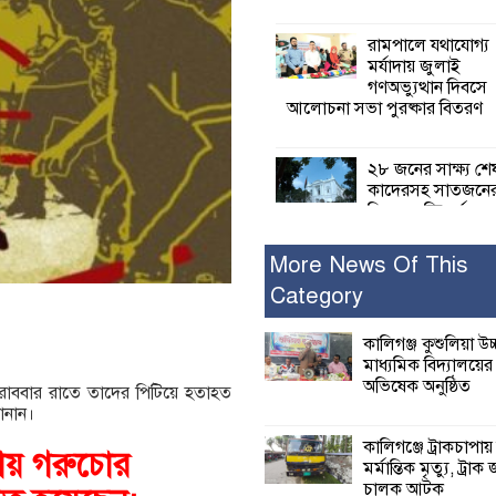
রামপালে যথাযোগ্য
মর্যাদায় জুলাই
গণঅভ্যুত্থান দিবসে
আলোচনা সভা পুরষ্কার বিতরণ
২৮ জনের সাক্ষ্য শে
কাদেরসহ সাতজনে
বিরুদ্ধে যুক্তিতর্ক
ট্রাইব্যুনালে
More News Of This
Category
ইসলামের সবচেয়ে 
ক্ষতি করেছে জামায়
নুরুল হক নুর
কালিগঞ্জ কুশুলিয়া উচ
মাধ্যমিক বিদ্যালয়ে
অভিষেক অনুষ্ঠিত
রোববার রাতে তাদের পিটিয়ে হতাহত
পাঁচ মাসে সরকারে
ানান।
দিচ্ছেন, আপনারা ওই
বছরে শহীদদের বিচ
কালিগঞ্জে ট্রাকচাপায়
ায় গরুচোর
করলেন না কেন: শহীদ জিসানের 
মর্মান্তিক মৃত্যু, ট্রাক 
ক্ষোভ
চালক আটক