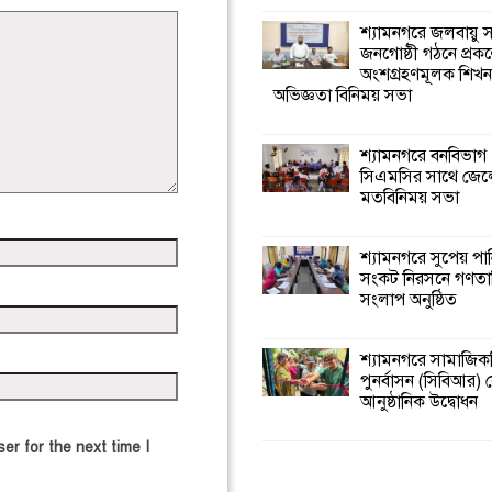
শ্যামনগরে জলবায়ু
জনগোষ্ঠী গঠনে প্রকল
অংশগ্রহণমূলক শিখ
অভিজ্ঞতা বিনিময় সভা
শ্যামনগরে বনবিভাগ
সিএমসির সাথে জেল
মতবিনিময় সভা
শ্যামনগরে সুপেয় পা
সংকট নিরসনে গণতান্ত
সংলাপ অনুষ্ঠিত
শ্যামনগরে সামাজিকভ
পুনর্বাসন (সিবিআর) কে
আনুষ্ঠানিক উদ্বোধন
er for the next time I