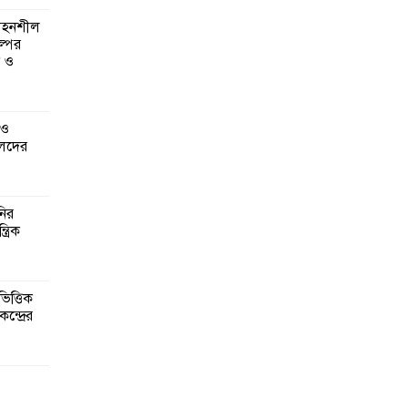
 সহনশীল
্পের
ন ও
 ও
েদের
নির
্রিক
িত্তিক
ন্দ্রের