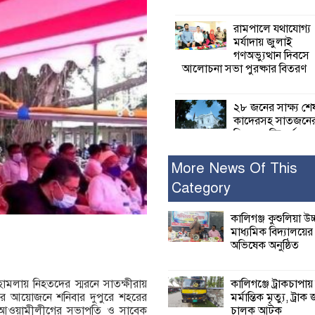
রামপালে যথাযোগ্য
মর্যাদায় জুলাই
গণঅভ্যুত্থান দিবসে
আলোচনা সভা পুরষ্কার বিতরণ
২৮ জনের সাক্ষ্য শে
কাদেরসহ সাতজনে
বিরুদ্ধে যুক্তিতর্ক
ট্রাইব্যুনালে
More News Of This
Category
ইসলামের সবচেয়ে 
ক্ষতি করেছে জামায়
নুরুল হক নুর
কালিগঞ্জ কুশুলিয়া উচ
মাধ্যমিক বিদ্যালয়ে
অভিষেক অনুষ্ঠিত
পাঁচ মাসে সরকারে
দিচ্ছেন, আপনারা ওই
বছরে শহীদদের বিচ
কালিগঞ্জে ট্রাকচাপায়
মলায় নিহতদের স্মরনে সাতক্ষীরায়
করলেন না কেন: শহীদ জিসানের 
মর্মান্তিক মৃত্যু, ট্রাক 
ের আয়োজনে শনিবার দুপুরে শহরের
ক্ষোভ
চালক আটক
েলা আওয়ামীলীগের সভাপতি ও সাবেক