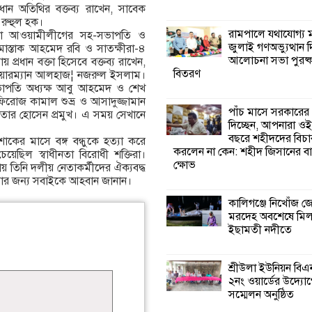
ন অতিথির বক্তব্য রাখেন, সাবেক
ম রুহুল হক।
কালিগঞ্জে নিখোঁজ 
রামপালে যথাযোগ্য মর
েলা আওয়ামীলীগের সহ-সভাপতি ও
মরদেহ অবশেষে ম
জুলাই গণঅভ্যুত্থান 
মোস্তাক আহমেদ রবি ও সাতক্ষীরা-৪
ইছামতী নদীতে
আলোচনা সভা পুরষ্ক
ধান বক্তা হিসেবে বক্তব্য রাখেন,
বিতরণ
েয়ারম্যান আলহাজ¦ নজরুল ইসলাম।
াপতি অধ্যক্ষ আবু আহমেদ ও শেখ
শ্রীউলা ইউনিয়ন বি
ফিরোজ কামাল শুভ্র ও আসাদুজ্জামান
২নং ওয়ার্ডের উদ্যো
পাঁচ মাসে সরকারের
ার হোসেন প্রমুখ। এ সময় সেখানে
কর্মী সম্মেলন অনুষ্ঠ
দিচ্ছেন, আপনারা ওই
বছরে শহীদদের বিচা
ের মাসে বঙ্গ বন্ধুকে হত্যা করে
করলেন না কেন: শহীদ জিসানের বা
ছিল স্বাধীনতা বিরোধী শক্তিরা।
শ্যামনগরে জলবায়ু
ক্ষোভ
ায় তিনি দলীয় নেতাকর্মীদের ঐক্যবদ্ধ
সহনশীল জনগোষ্ঠী 
 নেয়ার জন্য সবাইকে আহবান জানান।
প্রকল্পের অংশগ্রহণ
শিখন ও অভিজ্ঞতা বিনিময় সভা
কালিগঞ্জে নিখোঁজ 
মরদেহ অবশেষে মি
ইছামতী নদীতে
শ্যামনগরে বনবিভা
সিএমসির সাথে জে
মতবিনিময় সভা
শ্রীউলা ইউনিয়ন বি
২নং ওয়ার্ডের উদ্যোগ
সম্মেলন অনুষ্ঠিত