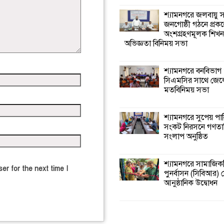
শ্যামনগরে জলবায়ু
জনগোষ্ঠী গঠনে প্রকল
অংশগ্রহণমূলক শিখ
অভিজ্ঞতা বিনিময় সভা
শ্যামনগরে বনবিভাগ
সিএমসির সাথে জেল
মতবিনিময় সভা
শ্যামনগরে সুপেয় পা
সংকট নিরসনে গণতান্ত
সংলাপ অনুষ্ঠিত
শ্যামনগরে সামাজিকভ
er for the next time I
পুনর্বাসন (সিবিআর) কে
আনুষ্ঠানিক উদ্বোধন