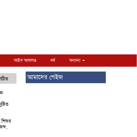
আইন আদালত
ধর্ম
অন্যান্য
আমাদের পেইজ
 পঠিত
্চ
র
ষ্ঠিত
য় শিশুর
 জব্দ,