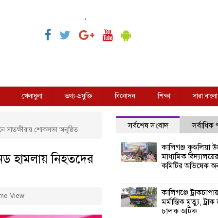
,
খেলাধুলা
তথ্য-প্রযুক্তি
বিনোদন
শিক্ষা
সারা বাংলা
সর্বশেষ সংবাদ
সর্বাধিক
ে সাতক্ষীরায় শোকসভা অনুষ্ঠিত
কালিগঞ্জ কুশুলিয়া উচ
নেড হামলায় নিহতদের
মাধ্যমিক বিদ্যালয়ে
কমিটির অভিষেক অনু
কালিগঞ্জে ট্রাকচাপা
me View
মর্মান্তিক মৃত্যু, ট্রাক
চালক আটক