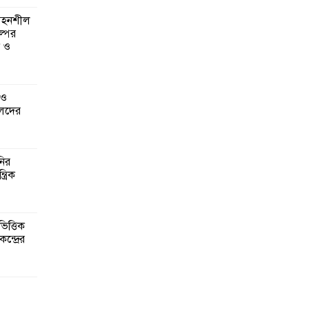
 সহনশীল
্পের
ন ও
 ও
েদের
নির
্রিক
িত্তিক
ন্দ্রের