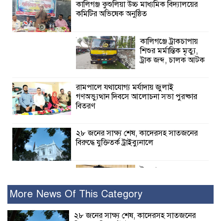
কালিগঞ্জ কুশুলিয়া উচ্চ মাধ্যমিক বিদ্যালয়ের
কমিটির অভিষেক অনুষ্ঠিত
কালিগঞ্জে ট্রাকচাপায়
শিশুর মর্মান্তিক মৃত্যু,
ট্রাক জব্দ, চালক আটক
রামপালে যথাযোগ্য মর্যাদায় জুলাই
গণঅভ্যুত্থান দিবসে আলোচনা সভা পুরষ্কার
বিতরণ
২৮ জনের সাক্ষ্য শেষ, কাদেরসহ সাতজনের
বিরুদ্ধে যুক্তিতর্ক ট্রাইব্যুনালে
ইসলামের সবচেয়ে
বেশি ক্ষতি করেছে
জামায়াত: নুরুল হক
More News Of This Category
নুর
২৮ জনের সাক্ষ্য শেষ, কাদেরসহ সাতজনের