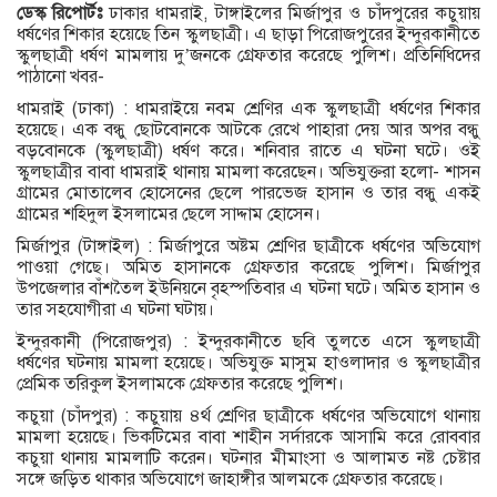
ডেস্ক রিপোর্টঃ
ঢাকার ধামরাই, টাঙ্গাইলের মির্জাপুর ও চাঁদপুরের কচুয়ায়
ধর্ষণের শিকার হয়েছে তিন স্কুলছাত্রী। এ ছাড়া পিরোজপুরের ইন্দুরকানীতে
স্কুলছাত্রী ধর্ষণ মামলায় দু’জনকে গ্রেফতার করেছে পুলিশ। প্রতিনিধিদের
পাঠানো খবর-
ধামরাই (ঢাকা) : ধামরাইয়ে নবম শ্রেণির এক স্কুলছাত্রী ধর্ষণের শিকার
হয়েছে। এক বন্ধু ছোটবোনকে আটকে রেখে পাহারা দেয় আর অপর বন্ধু
বড়বোনকে (স্কুলছাত্রী) ধর্ষণ করে। শনিবার রাতে এ ঘটনা ঘটে। ওই
স্কুলছাত্রীর বাবা ধামরাই থানায় মামলা করেছেন। অভিযুক্তরা হলো- শাসন
গ্রামের মোতালেব হোসেনের ছেলে পারভেজ হাসান ও তার বন্ধু একই
গ্রামের শহিদুল ইসলামের ছেলে সাদ্দাম হোসেন।
মির্জাপুর (টাঙ্গাইল) : মির্জাপুরে অষ্টম শ্রেণির ছাত্রীকে ধর্ষণের অভিযোগ
পাওয়া গেছে। অমিত হাসানকে গ্রেফতার করেছে পুলিশ। মির্জাপুর
উপজেলার বাঁশতৈল ইউনিয়নে বৃহস্পতিবার এ ঘটনা ঘটে। অমিত হাসান ও
তার সহযোগীরা এ ঘটনা ঘটায়।
ইন্দুরকানী (পিরোজপুর) : ইন্দুরকানীতে ছবি তুলতে এসে স্কুলছাত্রী
ধর্ষণের ঘটনায় মামলা হয়েছে। অভিযুক্ত মাসুম হাওলাদার ও স্কুলছাত্রীর
প্রেমিক তরিকুল ইসলামকে গ্রেফতার করেছে পুলিশ।
কচুয়া (চাঁদপুর) : কচুয়ায় ৪র্থ শ্রেণির ছাত্রীকে ধর্ষণের অভিযোগে থানায়
মামলা হয়েছে। ভিকটিমের বাবা শাহীন সর্দারকে আসামি করে রোববার
কচুয়া থানায় মামলাটি করেন। ঘটনার মীমাংসা ও আলামত নষ্ট চেষ্টার
সঙ্গে জড়িত থাকার অভিযোগে জাহাঙ্গীর আলমকে গ্রেফতার করেছে।