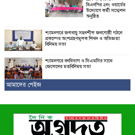
বিএনপির ২নং ওয়ার্ডের
উদ্যোগে কর্মী সম্মেলন
অনুষ্ঠিত
শ্যামনগরে জলবায়ু সহনশীল জনগোষ্ঠী গঠনে
প্রকল্পের অংশগ্রহণমূলক শিখন ও অভিজ্ঞতা
বিনিময় সভা
শ্যামনগরে বনবিভাগ ও সিএমসির সাথে
জেলেদের মতবিনিময় সভা
আমাদের পেইজ