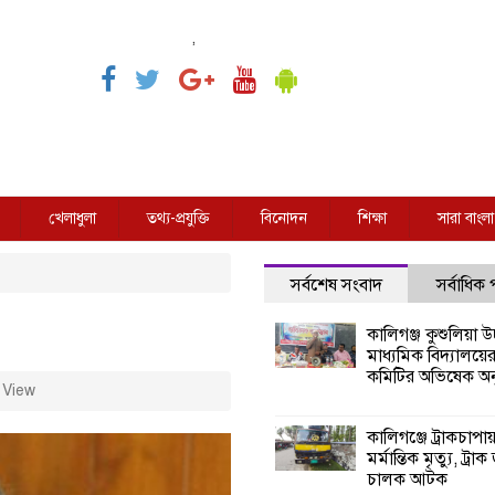
,
খেলাধুলা
তথ্য-প্রযুক্তি
বিনোদন
শিক্ষা
সারা বাংলা
সর্বশেষ সংবাদ
সর্বাধিক
কালিগঞ্জ কুশুলিয়া উচ
মাধ্যমিক বিদ্যালয়ে
কমিটির অভিষেক অনু
 View
কালিগঞ্জে ট্রাকচাপা
মর্মান্তিক মৃত্যু, ট্রাক
চালক আটক