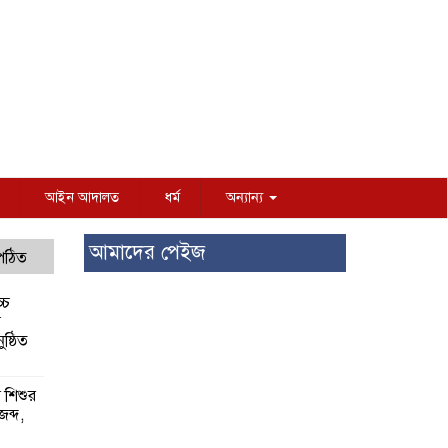
আইন আদালত
ধর্ম
অন্যান্য
আমাদের পেইজ
 পঠিত
্চ
র
ষ্ঠিত
য় শিশুর
 জব্দ,