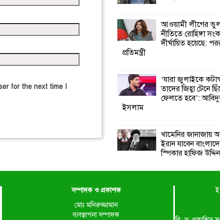
আওয়ামী লীগের ভু
নীতিতে রোহিঙ্গা সং
দীর্ঘায়িত হয়েছে: পররাষ
প্রতিমন্ত্রী
‘যারা জুলাইকে কটাক
er for the next time I
তাদের জিহ্বা টেনে ছি
ফেলতে হবে’: আবিদ
ইসলাম
খামেনির জানাজায় অ
ইরান যাবেন বাংলাদ
স্পিকার হাফিজ উদ্দিন
সম্পাদক ও প্রকাশক
ই
মোঃ মনিরুজ্জামান
ব্যবস্থাপনা সম্পাদক
বি: দ্র: প্রকাশ