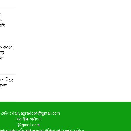
ল
কট
্ট্র
্ষ করবে,
ঁড়ে
ুল
ংশ নিতে
েশের
-মেইল: dailyagradoot@gmail.com
বিভাগীয় কার্যালয়:
@gmail.com
িত সংবাদে কোন অভিযোগ ও লেখা পাঠাতে আমাদের ই-মেইলে