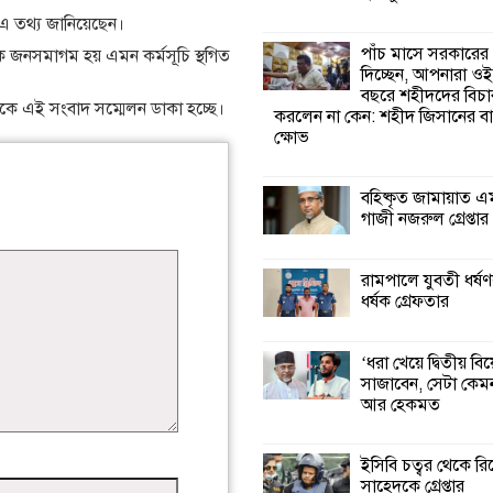
এ তথ্য জানিয়েছেন।
কালিগঞ্জে নিখোঁজ 
পাঁচ মাসে সরকারের
কে জনসমাগম হয় এমন কর্মসূচি স্থগিত
মরদেহ অবশেষে ম
দিচ্ছেন, আপনারা ওই
ইছামতী নদীতে
বছরে শহীদদের বিচা
েকে এই সংবাদ সম্মেলন ডাকা হচ্ছে।
করলেন না কেন: শহীদ জিসানের বা
ক্ষোভ
শ্রীউলা ইউনিয়ন বি
২নং ওয়ার্ডের উদ্যো
কর্মী সম্মেলন অনুষ্ঠ
বহিষ্কৃত জামায়াত এ
গাজী নজরুল গ্রেপ্তার
শ্যামনগরে জলবায়ু
সহনশীল জনগোষ্ঠী 
রামপালে যুবতী ধর্ষণ
প্রকল্পের অংশগ্রহণ
ধর্ষক গ্রেফতার
শিখন ও অভিজ্ঞতা বিনিময় সভা
‘ধরা খেয়ে দ্বিতীয় বি
শ্যামনগরে বনবিভা
সাজাবেন, সেটা কেমন
সিএমসির সাথে জে
আর হেকমত
মতবিনিময় সভা
ইসিবি চত্বর থেকে রি
সাহেদকে গ্রেপ্তার