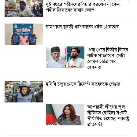
দুই বছরে শহীদদের বিচার করলেন না কেন:
শ্রীউলা ইউনিয়ন
শহীদ জিসানের বাবার ক্ষোভ
বিএনপির ২নং ওয়ার্ডের
উদ্যোগে কর্মী সম্মেলন
অনুষ্ঠিত
রামপালে যুবতী ধর্ষণকান্ডে ধর্ষক গ্রেফতার
শ্যামনগরে জলবায়ু সহনশীল জনগোষ্ঠী গঠনে
প্রকল্পের অংশগ্রহণমূলক শিখন ও অভিজ্ঞতা
‘ধরা খেয়ে দ্বিতীয় বিয়ের
বিনিময় সভা
নাটক সাজাবেন, সেটা
কেমন চরিত্র আর
শ্যামনগরে বনবিভাগ ও সিএমসির সাথে
হেকমত
জেলেদের মতবিনিময় সভা
ইসিবি চত্বর থেকে রিজেন্ট সাহেদকে গ্রেপ্তার
আওয়ামী লীগের ভুল
নীতিতে রোহিঙ্গা সংকট
দীর্ঘায়িত হয়েছে: পররাষ্ট্র
প্রতিমন্ত্রী