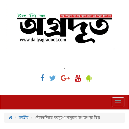
,
Toggl
navig
জাতীয়
দৌলতদিয়ায় ঘরমুখো মানুষের উপচেপড়া ভিড়