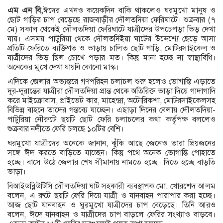
এম এন বি,
ঈদের এখনও কয়েকদিন বাকি থাকলেও ঘরমুখো মানুষ ও
ছোট গাড়ির চাপ বেড়েছে রাজবাড়ীর দৌলতদিয়া ফেরিঘাটে। শুক্রবার (৭
মে) সকাল থেকেই দৌলতদিয়া ফেরিঘাটে যাত্রীদের উপচেপড়া ভিড় দেখা
যায়। এসময় পাটুরিয়া থেকে দৌলতদিইয়া ঘাটের উদ্দেশ্যে ছেড়ে আসা
প্রতিটি ফেরিতে ব্যক্তিগত ও ভাড়ায় চালিত ছোট গাড়ি, মোটরসাইকেল ও
যাত্রীদের ভিড় ছিল চোখে পড়ার মত। কিন্তু মানা হচ্ছে না স্বাস্থ্যবিধি।
অনেকের মুখে দেখা যায়নি কোনো মাস্ক।
এদিকে জেলার অভ্যন্তরে গণপরিহন চলাচল শুরু হলেও ভোগান্তি এড়াতে
দূর-দূরান্তের যাত্রীরা দৌলতদিয়া প্রান্ত থেকে অতিরিক্ত ভাড়া দিয়ে গাদাগাদি
করে মাইক্রোবাস, প্রাইভেট কার, মাহেন্দ্রা, অটোরিকশা, মোটরসাইকেলসহ
বিভিন্ন বাহনে তাদের গন্তব্যে যাচ্ছেন। এছাড়া দিনের বেলায় দৌলতদিয়া-
পাটুরিয়া নৌরুটে ছয়টি ছোট ফেরি চলাচলের কথা কর্তৃপক্ষ বললেও
শুক্রবার নদীতে ফেরি চলছে ১০টির বেশি।
ঘরমুখো যাত্রীদের অনেকে জানান, ঝুঁকি আছে জেনেও তারা প্রিয়জনের
সঙ্গে ঈদ করতে বাড়িতে যাচ্ছেন। কিন্তু পথে অনেক ভোগান্তি পোহাতে
হচ্ছে। বাসে উঠে জেলার শেষ সীমানায় নামতে হচ্ছে। দিতে হচ্ছে বাড়তি
ভাড়া।
বিআইডব্লিউটিসি দৌলতদিয়া ঘাট সহকারী ব্যবস্থাপক মো. খোরশেদ আলম
বলেন, এ রুটে ছয়টি ফেরি দিয়ে যাত্রী ও যানবাহন পারাপার করা হচ্ছে।
আজ ছোট যানবাহন ও ঘুরমুখো যাত্রীদের চাপ বেড়েছে। তিনি আরও
বলেন, ঈদে যানবাহন ও যাত্রীদের চাপ বাড়লে ফেরির সংখ্যাও বাড়বে।