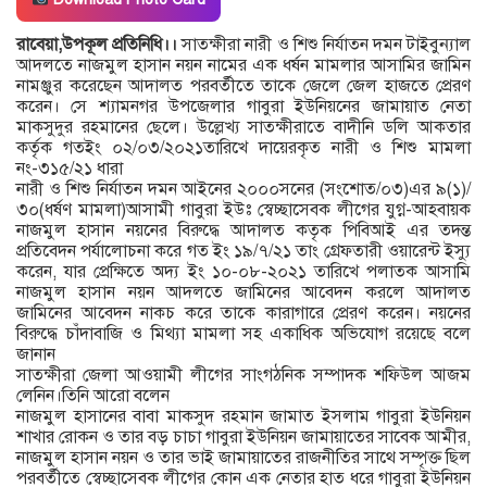
রাবেয়া,উপকূল প্রতিনিধি।।
সাতক্ষীরা নারী ও শিশু নির্যাতন দমন টাইবুন্যাল
আদলতে নাজমুল হাসান নয়ন নামের এক ধর্ষন মামলার আসামির জামিন
নামঞ্জুর করেছেন আদালত পরবর্তীতে তাকে জেলে জেল হাজতে প্রেরণ
করেন। সে শ্যামনগর উপজেলার গাবুরা ইউনিয়নের জামায়াত নেতা
মাকসুদুর রহমানের ছেলে। উল্লেখ্য সাতক্ষীরাতে বাদীনি ডলি আকতার
কর্তৃক গতইং ০২/০৩/২০২১তারিখে দায়েরকৃত নারী ও শিশু মামলা
নং-৩১৫/২১ ধারা
নারী ও শিশু নির্যাতন দমন আইনের ২০০০সনের (সংশোত/০৩)এর ৯(১)/
৩০(ধর্ষণ মামলা)আসামী গাবুরা ইউঃ স্বেচ্ছাসেবক লীগের যুগ্ন-আহবায়ক
নাজমুল হাসান নয়নের বিরুদ্ধে আদালত কতৃক পিবিআই এর তদন্ত
প্রতিবেদন পর্যালোচনা করে গত ইং ১৯/৭/২১ তাং গ্রেফতারী ওয়ারেন্ট ইস্যু
করেন, যার প্রেক্ষিতে অদ্য ইং ১০-০৮-২০২১ তারিখে পলাতক আসামি
নাজমুল হাসান নয়ন আদলতে জামিনের আবেদন করলে আদালত
জামিনের আবেদন নাকচ করে তাকে কারাগারে প্রেরণ করেন। নয়নের
বিরুদ্ধে চাঁদাবাজি ও মিথ্যা মামলা সহ একাধিক অভিযোগ রয়েছে বলে
জানান
সাতক্ষীরা জেলা আওয়ামী লীগের সাংগঠনিক সম্পাদক শফিউল আজম
লেনিন।তিনি আরো বলেন
নাজমুল হাসানের বাবা মাকসুদ রহমান জামাত ইসলাম গাবুরা ইউনিয়ন
শাখার রোকন ও তার বড় চাচা গাবুরা ইউনিয়ন জামায়াতের সাবেক আমীর,
নাজমুল হাসান নয়ন ও তার ভাই জামায়াতের রাজনীতির সাথে সম্পৃক্ত ছিল
পরবর্তীতে স্বেচ্ছাসেবক লীগের কোন এক নেতার হাত ধরে গাবুরা ইউনিয়ন