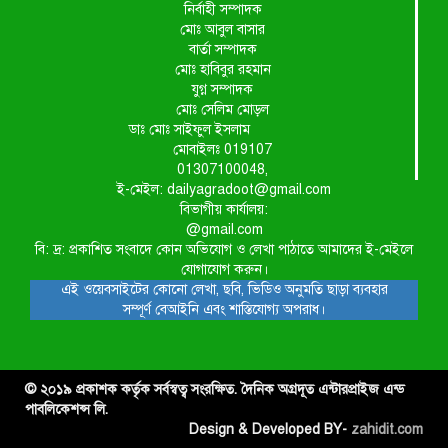
নির্বাহী সম্পাদক
মোঃ আবুল বাসার
বার্তা সম্পাদক
মোঃ হাবিবুর রহমান
যুগ্ন সম্পাদক
মোঃ সেলিম মোড়ল
ডাঃ মোঃ সাইফুল ইসলাম
মোবাইলঃ 019107
01307100048,
ই-মেইল: dailyagradoot@gmail.com
বিভাগীয় কার্যালয়:
@gmail.com
বি: দ্র: প্রকাশিত সংবাদে কোন অভিযোগ ও লেখা পাঠাতে আমাদের ই-মেইলে
যোগাযোগ করুন।
এই ওয়েবসাইটের কোনো লেখা, ছবি, ভিডিও অনুমতি ছাড়া ব্যবহার
সম্পূর্ণ বেআইনি এবং শাস্তিযোগ্য অপরাধ।
© ২০১৯ প্রকাশক কর্তৃক সর্বস্বত্ব সংরক্ষিত. দৈনিক অগ্রদূত এন্টারপ্রাইজ এন্ড
পাবলিকেশন্স লি.
Design & Developed BY-
zahidit.com