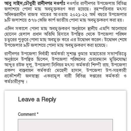
আবু সাইদ,চৌধুরী রানীনগর নওগাঁঃ
নওগাঁর রাণীনগর উপজেলায় বিভিন্ন
জলাশয়ে পোনা মাছ অবমুক্তকরণ করা হয়েছে। বৃহস্পতিবার মৎস্য
অধিদপ্তরাধীন রাজস্ব খাতের আওতায় ২০২১-২২ অর্থ বছরে উপজেলার
৯টি জলাশয়ে ৩৭৬ কেজি কার্প জাতীয় পোনা মাছ অবমুক্তকরণ করা হয়।
এদিন সকালে পোনা মাছ অবমুক্তকরণ অনুষ্ঠানে স্থানীয় এমপি আনোয়ার
হোসেন হেলাল প্রধান অতিথি হিসাবে উপস্থিত থেকে উপজেলা পরিষদ
চত্বরের পুকুরে পোনা মাছ অবমুক্ত করে এর উদ্বোধন করেন। উদ্বোধন শেষে
উপজেলার ৯টি জলাশয়ে পোনা মাছ অবমুক্তকরণ করা হয়েছে।
রাণীনগর উপজেলা নির্বাহী কর্মকর্তা সুশান্ত কুমার মাহাতোর সভাপতিত্বে
অনুষ্ঠানে উপস্থিত ছিলেন, উপজেলা পরিষদের চেয়ারম্যান মুক্তিযোদ্ধা
আব্দুর রউফ দুলু, উপজেলা সিনিয়র মৎস্য কর্মকর্তা শিল্পী রায়, উপজেলা
প্রকল্প বাস্তবায়ন কর্মকর্তা মেহেদী হাসান, উপজেলা উপ-সহকারী
প্রকৌশলী জনস্বাস্থ্য একরামুল বারী বিভিন্ন দপ্তরের কর্মকর্তা ও
কর্মচারীবৃন্দ্ব ।
Leave a Reply
Comment
*