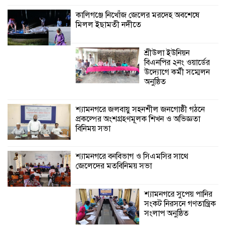
কালিগঞ্জে নিখোঁজ জেলের মরদেহ অবশেষে
মিলল ইছামতী নদীতে
শ্যামনগরে বনবিভাগ ও সিএমসির সাথে
জেলেদের মতবিনিময় সভা
শ্রীউলা ইউনিয়ন
বিএনপির ২নং ওয়ার্ডের
উদ্যোগে কর্মী সম্মেলন
অনুষ্ঠিত
শ্যামনগরে জলবায়ু সহনশীল জনগোষ্ঠী গঠনে
প্রকল্পের অংশগ্রহণমূলক শিখন ও অভিজ্ঞতা
বিনিময় সভা
শ্যামনগরে বনবিভাগ ও সিএমসির সাথে
জেলেদের মতবিনিময় সভা
শ্যামনগরে সুপেয় পানির
সংকট নিরসনে গণতান্ত্রিক
সংলাপ অনুষ্ঠিত