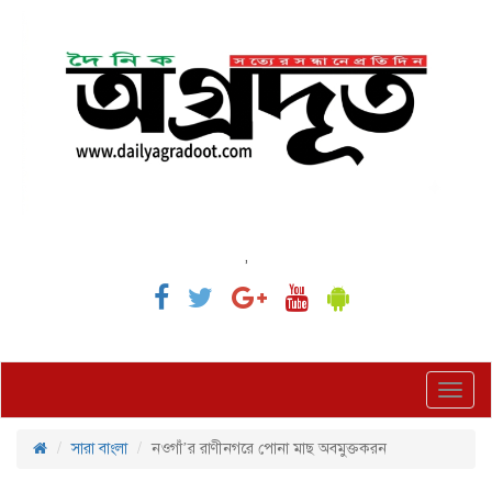
,
Toggl
navig
সারা বাংলা
নওগাঁ’র রাণীনগরে পোনা মাছ অবমুক্তকরন