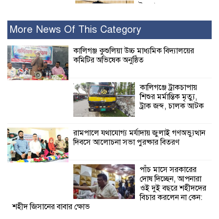
ইসলামের সবচেয়ে
বেশি ক্ষতি করেছে
জামায়াত: নুরুল হক
More News Of This Category
নুর
কালিগঞ্জ কুশুলিয়া উচ্চ মাধ্যমিক বিদ্যালয়ের
কমিটির অভিষেক অনুষ্ঠিত
পাঁচ মাসে সরকারের দোষ দিচ্ছেন, আপনারা
ওই দুই বছরে শহীদদের বিচার করলেন না
কেন: শহীদ জিসানের বাবার ক্ষোভ
কালিগঞ্জে ট্রাকচাপায়
শিশুর মর্মান্তিক মৃত্যু,
কালিগঞ্জে নিখোঁজ জেলের মরদেহ অবশেষে
ট্রাক জব্দ, চালক আটক
মিলল ইছামতী নদীতে
রামপালে যথাযোগ্য মর্যাদায় জুলাই গণঅভ্যুত্থান
দিবসে আলোচনা সভা পুরষ্কার বিতরণ
শ্রীউলা ইউনিয়ন
বিএনপির ২নং ওয়ার্ডের
উদ্যোগে কর্মী সম্মেলন
পাঁচ মাসে সরকারের
অনুষ্ঠিত
দোষ দিচ্ছেন, আপনারা
ওই দুই বছরে শহীদদের
শ্যামনগরে জলবায়ু সহনশীল জনগোষ্ঠী গঠনে
বিচার করলেন না কেন:
শহীদ জিসানের বাবার ক্ষোভ
প্রকল্পের অংশগ্রহণমূলক শিখন ও অভিজ্ঞতা
বিনিময় সভা