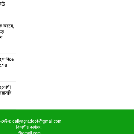
্ট্র
্ষ করবে,
ঁড়ে
ুল
ংশ নিতে
েশের
সহযোগী
সরাসরি
-মেইল: dailyagradoot@gmail.com
বিভাগীয় কার্যালয়:
@gmail.com