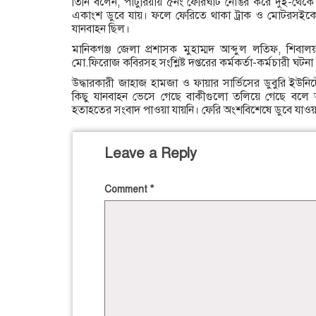
তিনি বলেন, পাটুরিয়ায় ৫নং ফেরিঘাট নৌঙর করে দুই-থেকে
একাংশ ডুবে যায়। ফলে ফেরিতে থাকা ট্রাক ও মোটরসইক
যানবাহন ছিল।
মানিকগঞ্জ জেলা প্রশাসক মুহাম্মদ আব্দুল লতিফ, শিব
মো.ফিরোজ কবিরসহ সংশ্লিষ্ট দপ্তরের কর্মকর্তা-কর্মচারী ঘটনা
উদ্ধারকারী জাহাজ হামজা ও ফায়ার সার্ভিসের ডুবুরি ইউ
কিছু যানবাহন ভেসে গেছে বাকীগুলো তলিয়ে গেছে বলে 
হতাহতের সংবাদ পাওয়া যায়নি। ফেরি অংশবিশেষে ডুবে যাওয়ার
Leave a Reply
Comment
*