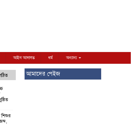
আইন আদালত
ধর্ম
অন্যান্য
আমাদের পেইজ
 পঠিত
্চ
র
ষ্ঠিত
য় শিশুর
 জব্দ,