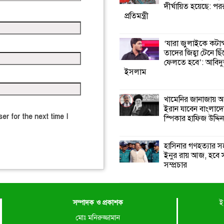
দীর্ঘায়িত হয়েছে: পররাষ
প্রতিমন্ত্রী
‘যারা জুলাইকে কটাক
তাদের জিহ্বা টেনে ছি
ফেলতে হবে’: আবিদ
ইসলাম
খামেনির জানাজায় অ
ইরান যাবেন বাংলাদ
er for the next time I
স্পিকার হাফিজ উদ্দিন
হাসিনার গণহত্যার 
ইনুর রায় আজ, হবে 
সম্প্রচার
সম্পাদক ও প্রকাশক
ই
মোঃ মনিরুজ্জামান