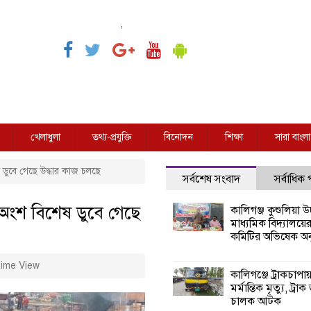
,
খেলাধুলা
তথ্য-প্রযুক্তি
বিনোদন
শিক্ষা
সারা বাংলা
ডুবে গেছে উদ্ধার কাজ চলছে
সর্বশেষ সংবাদ
সর্বাধিক
অংশ বিশেষ ডুবে গেছে
কালিগঞ্জ কুশুলিয়া উচ
মাধ্যমিক বিদ্যালয়ে
কমিটির অভিষেক অনু
ime View
কালিগঞ্জে ট্রাকচাপা
মর্মান্তিক মৃত্যু, ট্রাক
চালক আটক