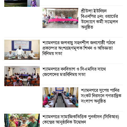
জেলেদের মতবিনিময় সভা
শ্রীউলা ইউনিয়ন
বিএনপির ২নং ওয়ার্ডের
উদ্যোগে কর্মী সম্মেলন
অনুষ্ঠিত
শ্যামনগরে জলবায়ু সহনশীল জনগোষ্ঠী গঠনে
প্রকল্পের অংশগ্রহণমূলক শিখন ও অভিজ্ঞতা
বিনিময় সভা
শ্যামনগরে বনবিভাগ ও সিএমসির সাথে
জেলেদের মতবিনিময় সভা
শ্যামনগরে সুপেয় পানির
সংকট নিরসনে গণতান্ত্রিক
সংলাপ অনুষ্ঠিত
শ্যামনগরে সামাজিকভিত্তিক পুনর্বাসন (সিবিআর)
কেন্দ্রের আনুষ্ঠানিক উদ্বোধন