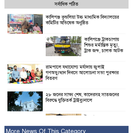
সর্বাধিক পঠিত
কালিগঞ্জ কুশুলিয়া উচ্চ মাধ্যমিক বিদ্যালয়ের
কমিটির অভিষেক অনুষ্ঠিত
কালিগঞ্জে ট্রাকচাপায়
শিশুর মর্মান্তিক মৃত্যু,
ট্রাক জব্দ, চালক আটক
রামপালে যথাযোগ্য মর্যাদায় জুলাই
গণঅভ্যুত্থান দিবসে আলোচনা সভা পুরষ্কার
বিতরণ
২৮ জনের সাক্ষ্য শেষ, কাদেরসহ সাতজনের
বিরুদ্ধে যুক্তিতর্ক ট্রাইব্যুনালে
ইসলামের সবচেয়ে
বেশি ক্ষতি করেছে
জামায়াত: নুরুল হক
More News Of This Category