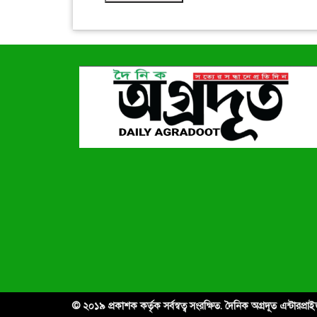
© ২০১৯ প্রকাশক কর্তৃক সর্বস্বত্ব সংরক্ষিত. দৈনিক অগ্রদূত এন্টারপ্র