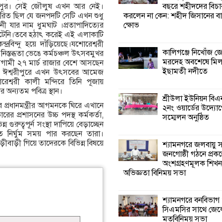
বছরে শহীদদের বিচা
্বরীপুর। সেই জৌলুষ এখন আর নেই।
করলেন না কেন: শহীদ জিসানের বা
রিত ছিল যে জনপদটি সেটি এখন শুধু
শ্যামনগরে জলবায়ু
ক্ষোভ
নী যার নাম ধুমঘাট ।প্রতাপাদিত্যের
সহনশীল জনগোষ্ঠী 
 ঘটেনি।তবে হঠাৎ করেই এই এলাকাটি
প্রকল্পের অংশগ্রহণ
্দ্রবিন্দু হয়ে দাঁড়িয়েছে।যশোরেশ্বরী
শিখন ও অভিজ্ঞতা বিনিময় সভা
কালিগঞ্জে নিখোঁজ 
 নিস্তব্ধতা ভেঙে কর্মচঞ্চল উৎসবমুখর
মরদেহ অবশেষে মি
আগামী ২৭ মার্চ রাজার বেশে আসছেন
ইছামতী নদীতে
ঘিরে ঈশ্বরীপুরে এখন উৎসবের আমেজ
শ্যামনগরে বনবিভা
রেশ্বরী কালী মন্দিরে তিনি পূজায়
সিএমসির সাথে জে
অন্যতম পবিত্র স্থান।
মতবিনিময় সভা
শ্রীউলা ইউনিয়ন বি
 প্রধানমন্ত্রীর আগমনকে ঘিরে এখানে
২নং ওয়ার্ডের উদ্যোগ
রের প্রশাসনের উচ্চ পদস্থ কর্মকর্তা,
সম্মেলন অনুষ্ঠিত
শ্যামনগরে সুপেয় প
ুরুত্বপূর্ন সংস্থা দাপিয়ে বেড়াচ্ছেন
সংকট নিরসনে গণতান্
ে নির্ঘুম সময় পার করছেন তারা।
সংলাপ অনুষ্ঠিত
াড়ীবাড়ী গিয়ে তাদেরকে বিভিন্ন বিষয়ে
শ্যামনগরে জলবায়ু
জনগোষ্ঠী গঠনে প্রকল
অংশগ্রহণমূলক শিখ
শ্যামনগরে
অভিজ্ঞতা বিনিময় সভা
সামাজিকভিত্তিক পুনর
(সিবিআর) কেন্দ্রের
আনুষ্ঠানিক উদ্বোধন
শ্যামনগরে বনবিভাগ
সিএমসির সাথে জেল
মতবিনিময় সভা