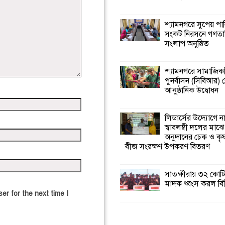
শ্যামনগরে সুপেয় পা
সংকট নিরসনে গণতান্ত
সংলাপ অনুষ্ঠিত
শ্যামনগরে সামাজিকভ
পুনর্বাসন (সিবিআর) কে
আনুষ্ঠানিক উদ্বোধন
লিডার্সের উদ্যোগে ন
স্বাবলম্বী দলের মাঝে
অনুদানের চেক ও ক
বীজ সংরক্ষণ উপকরণ বিতরণ
সাতক্ষীরায় ৩২ কোটি
মাদক ধ্বংস করল বি
er for the next time I