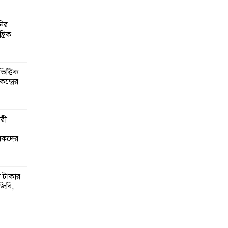
নির
্রিক
িত্তিক
ন্দ্রের
ারী
ৃষকদের
 টাকার
জিবি,