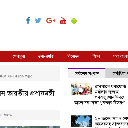
,
খেলাধুলা
তথ্য-প্রযুক্তি
বিনোদন
শিক্ষা
সারা বাংলা
সর্বশেষ সংবাদ
সর্বাধিক
দিকে বরণ করতে প্রস্তুত
রামপালে যথাযোগ্য
 ভারতীয় প্রধানমন্ত্রী
মর্যাদায় জুলাই
গণঅভ্যুত্থান দিবসে
আলোচনা সভা পুরষ্কার বিতরণ
e View
২৮ জনের সাক্ষ্য শে
কাদেরসহ সাতজনে