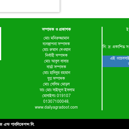
সম্পাদক ও প্রকাশক
ই
মোঃ মনিরুজ্জামান
ব্যবস্থাপনা সম্পাদক
বি: দ্র: প্রকাশ
মোঃ রুমান দেওয়ান
নির্বাহী সম্পাদক
এই ওয়েবসাই
মোঃ আবুল বাসার
বার্তা সম্পাদক
মোঃ হাবিবুর রহমান
যুগ্ন সম্পাদক
মোঃ সেলিম মোড়ল
ডাঃ মোঃ সাইফুল ইসলাম
মোবাইলঃ 019107
01307100048,
www.dailyagradoot.com
াইজ এন্ড পাবলিকেশন্স লি.