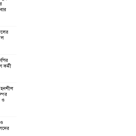
র
বার
গঠনে
মূলক
জেলের
লল
গ ও
লেদের
এনপির
ে কর্মী
ানির
ত্রিক
 সহনশীল
্পের
ন ও
্বাসন
 ও
েদের