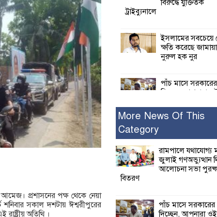
বিরুদ্ধে যুক্তিতর্ক
ট্রাইব্যুনালে
ইসলামের সবচেয়ে 
ক্ষতি করেছে জামায়
নুরুল হক নুর
পাঁচ মাসে সরকারে
দিচ্ছেন, আপনারা ওই
বছরে শহীদদের বিচ
করলেন না কেন: শহীদ জিসানের 
More News Of This
ক্ষোভ
Category
কালিগঞ্জে নিখোঁজ 
রামপালে যথাযোগ্য মর
মরদেহ অবশেষে ম
জুলাই গণঅভ্যুত্থান 
ইছামতী নদীতে
আলোচনা সভা পুরষ্ক
বিতরণ
শ্রীউলা ইউনিয়ন বি
মেজ। প্রশাসনের পক্ষ থেকে নেয়া
২নং ওয়ার্ডের উদ্যো
পাঁচ মাসে সরকারের
ার্চ শনিবার সকাল দশটায় ঈশ্বরীপুরের
কর্মী সম্মেলন অনুষ্ঠ
দিচ্ছেন, আপনারা ওই
রাষ্ট্রীয় অতিথি ।