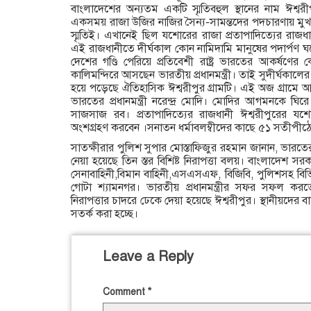
বাংলাদেশের অন্যতম একটি স্মৃতিবহুল স্থানের নাম ঈশ
একসময় রাজা উজির নাজির সৈন্য-সামন্তদের পদচারণায় মুখ
স্মৃতিই। এখানেই ছিল যশোরের রাজা প্রতাপাদিত্যের রাজধা
এই রাজধানীতে দীর্ঘকাল কোন নামিদামি মানুষের পদার্পণ
দেশের গণ্ডি পেরিয়ে প্রতিবেশী রাষ্ট্র ভারতের আকর্ষণের কেন
কালিমন্দিরে আসছেন ভারতীয় প্রধানমন্ত্রী। তাই সুদীর্ঘকালের
হয়ে পড়েছে ঐতিহাসিক ঈশ্বরীপুর গ্রামটি। এই অজ গ্রামে 
ভারতের প্রধানমন্ত্রী নরেন্দ্র মোদি। মোদির আগমনকে 
সাজসাজ রব। প্রতাপাদিত্যের রাজধানী ঈশ্বরীপুরের যশো
অংশগ্রহণ করবেন ।সনাতন ধর্মাবলম্বীদের কাছে ৫১ সতীপীঠের 
সাতক্ষীরার পুলিশ সুপার মোস্তাফিজুর রহমান জানান, ভারতের
নেয়া হয়েছে তিন স্তর বিশিষ্ট নিরাপত্তা বলয়। বাংলাদেশ সরকা
সেনাবাহিনী,বিমান বাহিনী,এসএসএফ, বিজিবি, পুলিশসহ বিভিন্ন গ
গোটা শ্যামনগর। ভারতীয় প্রধানমন্ত্রীর সফর সফল করত
নিরাপত্তার চাদরে ঢেকে দেয়া হয়েছে ঈশ্বরীপুর। স্থানীয়দের ব
সতর্ক করা হচ্ছে।
Leave a Reply
Comment
*