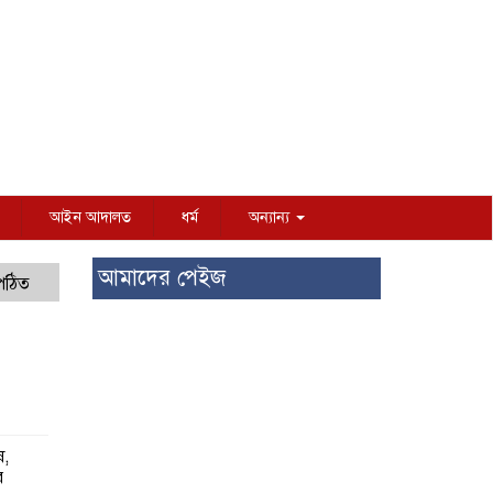
আইন আদালত
ধর্ম
অন্যান্য
আমাদের পেইজ
 পঠিত
ষ,
র