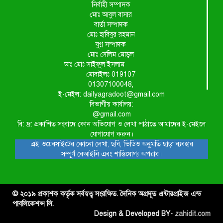
নির্বাহী সম্পাদক
মোঃ আবুল বাসার
বার্তা সম্পাদক
মোঃ হাবিবুর রহমান
যুগ্ন সম্পাদক
মোঃ সেলিম মোড়ল
ডাঃ মোঃ সাইফুল ইসলাম
মোবাইলঃ 019107
01307100048,
ই-মেইল: dailyagradoot@gmail.com
বিভাগীয় কার্যালয়:
@gmail.com
বি: দ্র: প্রকাশিত সংবাদে কোন অভিযোগ ও লেখা পাঠাতে আমাদের ই-মেইলে
যোগাযোগ করুন।
এই ওয়েবসাইটের কোনো লেখা, ছবি, ভিডিও অনুমতি ছাড়া ব্যবহার
সম্পূর্ণ বেআইনি এবং শাস্তিযোগ্য অপরাধ।
© ২০১৯ প্রকাশক কর্তৃক সর্বস্বত্ব সংরক্ষিত. দৈনিক অগ্রদূত এন্টারপ্রাইজ এন্ড
পাবলিকেশন্স লি.
Design & Developed BY-
zahidit.com