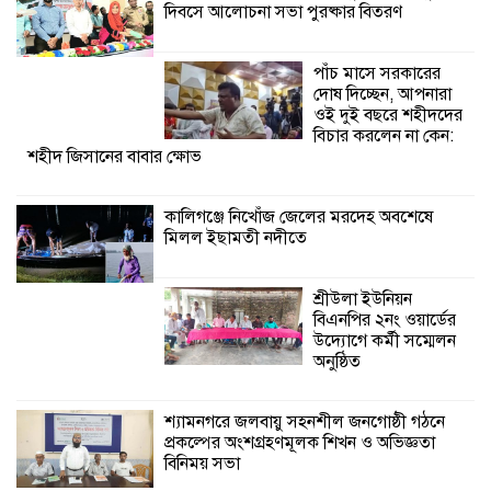
দিবসে আলোচনা সভা পুরষ্কার বিতরণ
শ্রীউলা ইউনিয়ন
বিএনপির ২নং ওয়ার্ডের
উদ্যোগে কর্মী সম্মেলন
পাঁচ মাসে সরকারের
অনুষ্ঠিত
দোষ দিচ্ছেন, আপনারা
ওই দুই বছরে শহীদদের
বিচার করলেন না কেন:
শহীদ জিসানের বাবার ক্ষোভ
কালিগঞ্জে নিখোঁজ জেলের মরদেহ অবশেষে
মিলল ইছামতী নদীতে
শ্রীউলা ইউনিয়ন
বিএনপির ২নং ওয়ার্ডের
উদ্যোগে কর্মী সম্মেলন
অনুষ্ঠিত
শ্যামনগরে জলবায়ু সহনশীল জনগোষ্ঠী গঠনে
প্রকল্পের অংশগ্রহণমূলক শিখন ও অভিজ্ঞতা
বিনিময় সভা