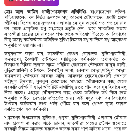
মোঃ আল আমিন গাজী,শ্যামনগর প্রতিনিধিঃ
বাংলাদেশের দক্ষিণ-
পশ্চিমাঞ্চলের বন নির্ভর জনপদে মধু আহরণ মৌয়ালদের একটি প্রধান
জীবিকা। বিশেষ করে সুন্দরবন এলাকায় মৌসুম এলেই শত শত মৌয়াল
বন থেকে প্রাকৃতিক মধু সংগ্রহের প্রস্তুতি নেন। তবে সাম্প্রতিক সময়ে
সাতক্ষীরা রেঞ্জের মৌয়ালদের পক্ষ থেকে অভিযোগ উঠেছে বন বিভাগের
কিছু অসাধু কর্মকর্তাকে অতিরিক্ত সুবিধা হিসেবে মধু না দিলে মধু আহরণের
অনুমতি পাওয়া যায় না।
অনুসন্ধানে জানা যায়, সাতক্ষীরা রেঞ্জের কোবাদক, বুড়িগোয়ালিনী,
কদমতলা, কৈখালী স্টেশনের দায়িত্বরত কর্মকর্তারা তথাকথিত বন
বিভাগের চিহ্নিত দালাল নামে পরিচিত কোবাদক স্টেশনের মাসুম ঢালী,
বুড়িগোয়ালিনী স্টেশনের ইসমাইল সানা, জালাল মোল্লা,শহিদুল মোল্লা,
কদমতলা স্টেশনের আকবর আলি, আমজাদ হোসেন,কৈখালী স্টেশনে
শহীদুল ইসলাম, বুলবুল হোসেনের মাধ্যমে মৌয়ালদের কাছ থেকে
সরকারি রেভিনিউ ছাড়া অতিরিক্ত মাথাপিছু ৫০০ গ্রাম করে ঘুষ হিসাবে মধু
নিয়ে থাকে। এছাড়া মৌয়ালদের কাছ থেকে অতিরিক্ত অর্থ নিয়ে দ্রুত
অনুমতি পাইয়ে দেওয়ার প্রতিশ্রুতি দেয়। এই মধুর ভাগ বন বিভাগের
ঊর্ধ্বতন কর্মকর্তার দপ্তর পর্যন্ত পৌঁছে যায় বলে গোপন সূত্রে জানান
বনবিভাগের এক কর্মকর্তা।
শ্যামনগর উপজেলার মুন্সিগঞ্জ, গাবুরা, বুড়িগোয়ালিনী এলাকার মৌয়াল
নাম প্রকাশ না করার শর্তে জানান, সাতক্ষীরা রেঞ্জের স্টেশন গুলোতে
সরকারি নিয়মে আবেদন করলেও অনেক সময় পাশ আটকে থাকে। পরে বন