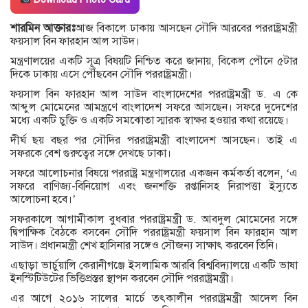
শারমিন আক্তারঃ
আজ বিকালে ঢাকায় আসছেন সৌদি আরবের পররাষ্ট্রমন্ত্রী
ফয়সাল বিন ফারহান আল সাউদ।
মন্ত্রণালয়ের একটি সূত্র বিষয়টি নিশ্চিত করে জানায়, বিকেল পৌনে ৫টার
দিকে ঢাকায় এসে পৌঁছবেন সৌদি পররাষ্ট্রমন্ত্রী।
ফয়সাল বিন ফারহান আল সাউদ বাংলাদেশের পররাষ্ট্রমন্ত্রী ড. এ কে
আব্দুল মোমেনের আমন্ত্রণে বাংলাদেশ সফরে আসছেন। সফরে দুদেশের
মধ্যে একটি চুক্তি ও একটি সমঝোতা স্মারক স্বাক্ষর হওয়ার কথা রয়েছে।
দীর্ঘ ছয় বছর পর সৌদির পররাষ্ট্রমন্ত্রী বাংলাদেশ আসছেন। তাই এ
সফরকে বেশ গুরুত্বের সঙ্গে দেখছে ঢাকা।
সফরে আলোচনার বিষয়ে পররাষ্ট্র মন্ত্রণালয়ের একজন কর্মকর্তা বলেন, ‘এ
সফরে বাণিজ্য-বিনিয়োগ এবং জনশক্তি রপ্তানিসহ নিরাপত্তা ইস্যুতে
আলোচনা হবে।’
সফরকালে আগামীকাল বুধবার পররাষ্ট্রমন্ত্রী ড. আবদুল মোমেনের সঙ্গে
দ্বিপাক্ষিক বৈঠকে বসবেন সৌদি পররাষ্ট্রমন্ত্রী ফয়সাল বিন ফারহান আল
সাউদ। প্রধানমন্ত্রী শেখ হাসিনার সঙ্গেও সৌজন্য সাক্ষাৎ করবেন তিনি।
এছাড়া ভার্চুয়ালি কেরানীগঞ্জে ইসলামিক আরবি বিশ্ববিদ্যালয়ে একটি ভাষা
ইনস্টিটিউটের ভিত্তিপ্রস্তর স্থাপন করবেন সৌদি পররাষ্ট্রমন্ত্রী।
এর আগে ২০১৬ সালের মার্চে তৎকালীন পররাষ্ট্রমন্ত্রী আদেল বিন