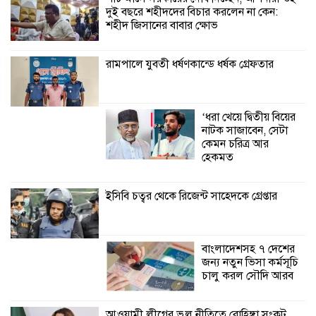
দুই বছরে শহীদদের বিচার করলেন না কেন:
শ্রীউলা ইউনিয়ন
শহীদ জিসানের বাবার ক্ষোভ
বিএনপির ২নং ওয়ার্ডের
উদ্যোগে কর্মী সম্মেলন
অনুষ্ঠিত
রামপালে যুবতী ধর্ষণকান্ডে ধর্ষক গ্রেফতার
শ্যামনগরে জলবায়ু সহনশীল জনগোষ্ঠী গঠনে
প্রকল্পের অংশগ্রহণমূলক শিখন ও অভিজ্ঞতা
‘ধরা খেয়ে দ্বিতীয় বিয়ের
বিনিময় সভা
নাটক সাজাবেন, সেটা
কেমন চরিত্র আর
শ্যামনগরে বনবিভাগ ও সিএমসির সাথে
হেকমত
জেলেদের মতবিনিময় সভা
ইসিবি চত্বর থেকে রিজেন্ট সাহেদকে গ্রেপ্তার
বাংলাদেশসহ ৭ দেশের
জন্য নতুন ভিসা কর্মসূচি
চালু করল সৌদি আরব
আওয়ামী লীগের ভুল নীতিতে রোহিঙ্গা সংকট