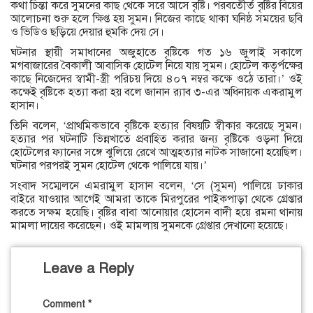
কথা চিন্তা করে সুমনের কাছ থেকে সরে আসে বৃষ্টি। পরবতীের্ত বৃষ্টির বিয়ের
আলোচনা শুরু হলে ক্ষিপ্ত হয় সুমন। নিজের কাছে থাকা ঘনিষ্ঠ সময়ের ছবি
ও ভিডিও ছড়িয়ে দেয়ার হুমকি দেয় সে।
ঘটনার স্থায়ী সমাধানের অজুহাতে বৃষ্টিকে গত ১৬ জুলাই সকালে
মগবাজারের বৈকালী আবাসিক হোটেল নিয়ে যায় সুমন। হোটেল কতৃর্পক্ষের
কাছে নিজেদের স্বামী-স্ত্রী পরিচয় দিয়ে ৪০৭ নম্বর কক্ষে ওঠে তারা।’ ওই
কক্ষেই বৃষ্টিকে হত্যা করা হয় বলে জানান র‌্যাব ৩-এর অধিনায়ক একরামুল
হাসান।
তিনি বলেন, ‘প্রাথমিকভাবে বৃষ্টিকে হত্যার বিষয়টি স্বীকার করেছে সুমন।
হত্যার পর ঘটনাটি ভিন্নখাতে প্রবাহিত করার জন্য বৃষ্টিকে ওড়না দিয়ে
হোটেলের ফ্যানের সঙ্গে ঝুলিয়ে রেখে আত্মহত্যার নাটক সাজানো হয়েছিল।
ঘটনার পরপরই সুমন হোটেল থেকে পালিয়ে যায়।’
সংবাদ সম্মেলনে এমরামুল হাসান বলেন, ‘সে (সুমন) পালিয়ে ঢাকার
বাইরে যাওয়ার আগেই আমরা তাকে মিরপুরের পাইকপাড়া থেকে গ্রেপ্তার
করতে সক্ষম হয়েছি। বৃষ্টির বাবা আনোয়ার হোসেন বাদী হয়ে রমনা থানায়
মামলা দায়ের করেছেন। ওই মামলায় সুমনকে গ্রেপ্তার দেখানো হয়েছে।
Leave a Reply
Comment
*