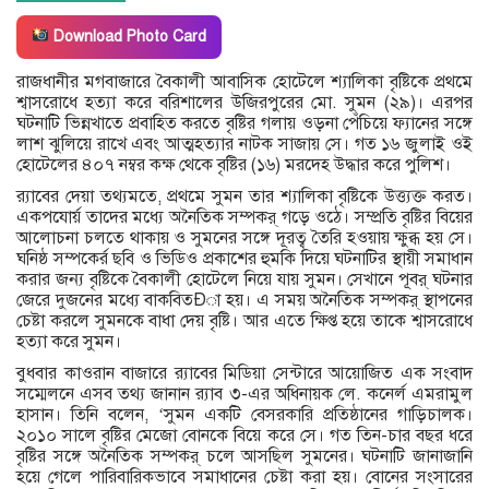
Download Photo Card
রাজধানীর মগবাজারে বৈকালী আবাসিক হোটেলে শ্যালিকা বৃষ্টিকে প্রথমে
শ্বাসরোধে হত্যা করে বরিশালের উজিরপুরের মো. সুমন (২৯)। এরপর
ঘটনাটি ভিন্নখাতে প্রবাহিত করতে বৃষ্টির গলায় ওড়না পেঁচিয়ে ফ্যানের সঙ্গে
লাশ ঝুলিয়ে রাখে এবং আত্মহত্যার নাটক সাজায় সে। গত ১৬ জুলাই ওই
হোটেলের ৪০৭ নম্বর কক্ষ থেকে বৃষ্টির (১৬) মরদেহ উদ্ধার করে পুলিশ।
র‌্যাবের দেয়া তথ্যমতে, প্রথমে সুমন তার শ্যালিকা বৃষ্টিকে উত্ত্যক্ত করত।
একপযাের্য় তাদের মধ্যে অনৈতিক সম্পকর্ গড়ে ওঠে। সম্প্রতি বৃষ্টির বিয়ের
আলোচনা চলতে থাকায় ও সুমনের সঙ্গে দূরত্ব তৈরি হওয়ায় ক্ষুব্ধ হয় সে।
ঘনিষ্ঠ সম্পকের্র ছবি ও ভিডিও প্রকাশের হুমকি দিয়ে ঘটনাটির স্থায়ী সমাধান
করার জন্য বৃষ্টিকে বৈকালী হোটেলে নিয়ে যায় সুমন। সেখানে পূবর্ ঘটনার
জেরে দুজনের মধ্যে বাকবিতÐা হয়। এ সময় অনৈতিক সম্পকর্ স্থাপনের
চেষ্টা করলে সুমনকে বাধা দেয় বৃষ্টি। আর এতে ক্ষিপ্ত হয়ে তাকে শ্বাসরোধে
হত্যা করে সুমন।
বুধবার কাওরান বাজারে র‌্যাবের মিডিয়া সেন্টারে আয়োজিত এক সংবাদ
সম্মেলনে এসব তথ্য জানান র‌্যাব ৩-এর অধিনায়ক লে. কনের্ল এমরামুল
হাসান। তিনি বলেন, ‘সুমন একটি বেসরকারি প্রতিষ্ঠানের গাড়িচালক।
২০১০ সালে বৃষ্টির মেজো বোনকে বিয়ে করে সে। গত তিন-চার বছর ধরে
বৃষ্টির সঙ্গে অনৈতিক সম্পকর্ চলে আসছিল সুমনের। ঘটনাটি জানাজানি
হয়ে গেলে পারিবারিকভাবে সমাধানের চেষ্টা করা হয়। বোনের সংসারের