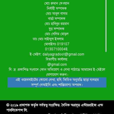
মোঃ রুমান দেওয়ান
নির্বাহী সম্পাদক
মোঃ আবুল বাসার
বার্তা সম্পাদক
মোঃ হাবিবুর রহমান
যুগ্ন সম্পাদক
মোঃ সেলিম মোড়ল
ডাঃ মোঃ সাইফুল ইসলাম
মোবাইলঃ 019107
01307100048,
ই-মেইল: dailyagradoot@gmail.com
বিভাগীয় কার্যালয়:
@gmail.com
বি: দ্র: প্রকাশিত সংবাদে কোন অভিযোগ ও লেখা পাঠাতে আমাদের ই-মেইলে
যোগাযোগ করুন।
এই ওয়েবসাইটের কোনো লেখা, ছবি, ভিডিও অনুমতি ছাড়া ব্যবহার
সম্পূর্ণ বেআইনি এবং শাস্তিযোগ্য অপরাধ।
© ২০১৯ প্রকাশক কর্তৃক সর্বস্বত্ব সংরক্ষিত. দৈনিক অগ্রদূত এন্টারপ্রাইজ এন্ড
পাবলিকেশন্স লি.