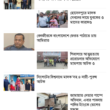
প্রকল্পের অংশগ্রহণমূলক শিখন ও অভিজ্ঞতা
বিনিময় সভা
হোসেনপুরে মাদক
সেবনের দায়ে যুবকের ৩
মাসের কারাদণ্ড
শ্যামনগরে বনবিভাগ ও সিএমসির সাথে
জেলেদের মতবিনিময় সভা
বেনজীরকে বাংলাদেশে ফেরত পাঠাতে চায়
আমিরাত
শিবালয়ে আত্মহত্যায়
প্ররোচনার অভিযোগে
মামলায় আটক ৩
সিলেটের বিশ্বনাথে মাদক’সহ ৪ নারী-পুরুষ
আটক
জামায়াত নেতার পাম্পে
অভিযান, এবার পাবনায়
পানির ট্যাংকে তেলের
সন্ধান