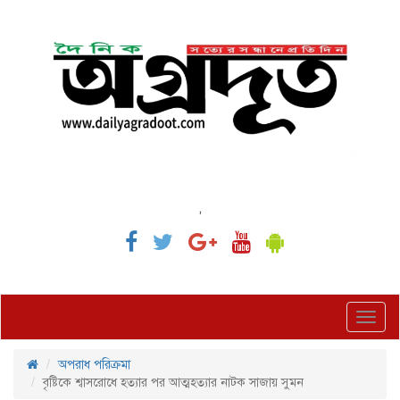
,
Toggl
navig
অপরাধ পরিক্রমা
বৃষ্টিকে শ্বাসরোধে হত্যার পর আত্মহত্যার নাটক সাজায় সুমন