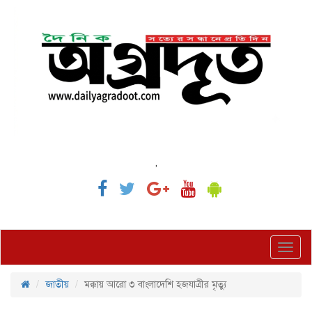
,
Toggl
navig
জাতীয়
মক্কায় আরো ৩ বাংলাদেশি হজযাত্রীর মৃত্যু