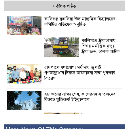
সর্বাধিক পঠিত
কালিগঞ্জ কুশুলিয়া উচ্চ মাধ্যমিক বিদ্যালয়ের
কমিটির অভিষেক অনুষ্ঠিত
কালিগঞ্জে ট্রাকচাপায়
শিশুর মর্মান্তিক মৃত্যু,
ট্রাক জব্দ, চালক আটক
রামপালে যথাযোগ্য মর্যাদায় জুলাই
গণঅভ্যুত্থান দিবসে আলোচনা সভা পুরষ্কার
বিতরণ
২৮ জনের সাক্ষ্য শেষ, কাদেরসহ সাতজনের
বিরুদ্ধে যুক্তিতর্ক ট্রাইব্যুনালে
ইসলামের সবচেয়ে
বেশি ক্ষতি করেছে
জামায়াত: নুরুল হক