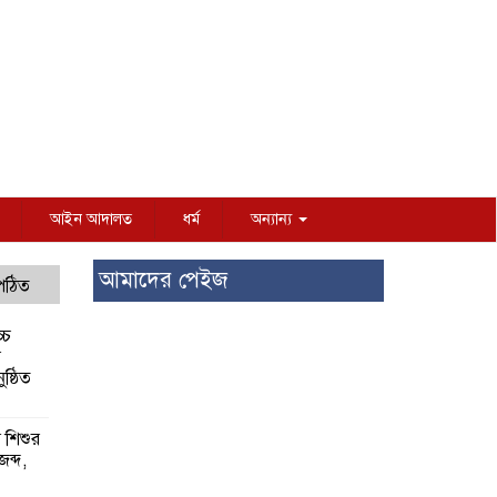
আইন আদালত
ধর্ম
অন্যান্য
আমাদের পেইজ
 পঠিত
্চ
র
ষ্ঠিত
য় শিশুর
 জব্দ,