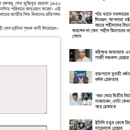
া বঙ্গবন্ধু শেখ মুজিবুর রহমান ১৯২০
 মুসলিম পরিবারে জন্মগ্রহণ করেন। এই
কালিগঞ্জে নিখোঁজ 
পাঁচ মাসে সরকারের
রের জাতীয় শিশু দিবসের প্রতিপাদ্য
মরদেহ অবশেষে ম
দিচ্ছেন, আপনারা ওই
ইছামতী নদীতে
বছরে শহীদদের বিচা
ত্রী শেখ হাসিনা পৃথক বাণী দিয়েছেন।
করলেন না কেন: শহীদ জিসানের বা
ক্ষোভ
শ্রীউলা ইউনিয়ন বি
২নং ওয়ার্ডের উদ্যো
কর্মী সম্মেলন অনুষ্ঠ
বহিষ্কৃত জামায়াত এ
গাজী নজরুল গ্রেপ্তার
শ্যামনগরে জলবায়ু
সহনশীল জনগোষ্ঠী 
রামপালে যুবতী ধর্ষণ
প্রকল্পের অংশগ্রহণ
ধর্ষক গ্রেফতার
শিখন ও অভিজ্ঞতা বিনিময় সভা
‘ধরা খেয়ে দ্বিতীয় বি
শ্যামনগরে বনবিভা
সাজাবেন, সেটা কেমন
সিএমসির সাথে জে
আর হেকমত
মতবিনিময় সভা
ইসিবি চত্বর থেকে রি
সাহেদকে গ্রেপ্তার