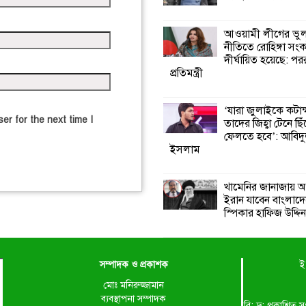
আওয়ামী লীগের ভু
নীতিতে রোহিঙ্গা সং
দীর্ঘায়িত হয়েছে: পররাষ
প্রতিমন্ত্রী
‘যারা জুলাইকে কটাক
er for the next time I
তাদের জিহ্বা টেনে ছি
ফেলতে হবে’: আবিদ
ইসলাম
খামেনির জানাজায় অ
ইরান যাবেন বাংলাদ
স্পিকার হাফিজ উদ্দিন
সম্পাদক ও প্রকাশক
ই
মোঃ মনিরুজ্জামান
ব্যবস্থাপনা সম্পাদক
বি: দ্র: প্রকাশ