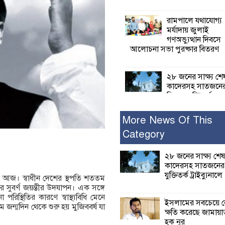
রামপালে যথাযোগ্য
মর্যাদায় জুলাই
গণঅভ্যুত্থান দিবসে
আলোচনা সভা পুরষ্কার বিতরণ
২৮ জনের সাক্ষ্য শে
কাদেরসহ সাতজনে
বিরুদ্ধে যুক্তিতর্ক
ট্রাইব্যুনালে
More News Of This
Category
ইসলামের সবচেয়ে 
ক্ষতি করেছে জামায়
নুরুল হক নুর
২৮ জনের সাক্ষ্য শেষ
কাদেরসহ সাতজনের ব
যুক্তিতর্ক ট্রাইব্যুনালে
িন আজ। স্বাধীন দেশের স্থপতি শততম
পাঁচ মাসে সরকারে
ার সুবর্ণ জয়ন্তীর উদযাপন। এক সঙ্গে
দিচ্ছেন, আপনারা ওই
স্থিতির কারণে স্বাস্থ্যবিধি মেনে
বছরে শহীদদের বিচ
ইসলামের সবচেয়ে ব
জন্মদিন থেকে শুরু হয় মুজিববর্ষ যা
করলেন না কেন: শহীদ জিসানের 
ক্ষতি করেছে জামায়া
ক্ষোভ
হক নুর