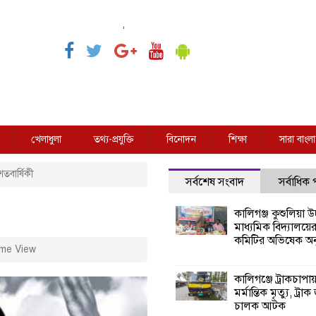
,
খেলাধুলা
তথ্য-প্রযুক্তি
বিনোদন
শিক্ষা
সারা বাংলা
তবার্ষিকী
সর্বশেষ সংবাদ
সর্বাধিক
কালিগঞ্জ কুশুলিয়া উচ
মাধ্যমিক বিদ্যালয়ে
কমিটির অভিষেক অনু
me View
কালিগঞ্জে ট্রাকচাপা
মর্মান্তিক মৃত্যু, ট্রাক
চালক আটক