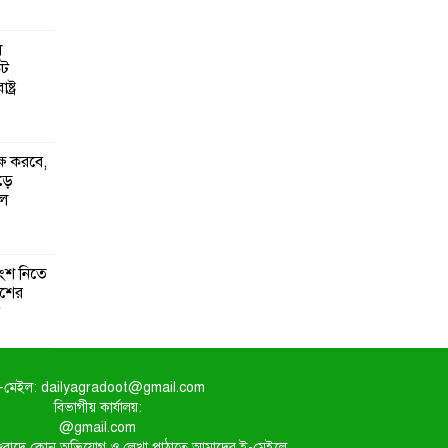
ল
কট
্ট্র
্ষ করবে,
ঁড়ে
ুল
ংশ নিতে
েশের
-মেইল: dailyagradoot@gmail.com
বিভাগীয় কার্যালয়:
@gmail.com
িত সংবাদে কোন অভিযোগ ও লেখা পাঠাতে আমাদের ই-মেইলে