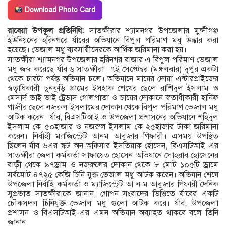
Download Photo Card
রাবেয়া উপকূল প্রতিনিধি:
সাতক্ষীরার শ্যামনগর উপজেলার মুন্সীগঞ্জ
ইউনিয়নের হরিনগরে র্যাবের অভিযানে বিপুল পরিমাণ মধু উদ্ধার করা
হয়েছে। ভেজাল মধু ব্যবসায়ীদেরকে আর্থিক জরিমানা করা হয়।
সাতক্ষীরা শ্যামনগর উপজেলার হরিনগর বাজার এ বিপুল পরিমাণ ভেজাল
মধু জব্দ করেছে র্যাব ৬ সাতক্ষীরা। ৭ই সেপ্টেম্বর (মঙ্গলবার) দুপুর একটা
থেকে চারটা পর্যন্ত অভিযান চলে। অভিযানে মায়ের দোয়া এন্টারপ্রাইজের
স্বত্বাধিকারী চুনকুড়ি গ্রামের ইসহাক শেখের ছেলে রাশিদুল ইসলাম ও
মেসার্স ভাই ভাই ট্রেডাস গোলপাতা ও চায়ের দোকানে স্বতাধীকারী হানিফ
গাজীর ছেলে নজরুল ইসলামের দোকান থেকে বিপুল পরিমাণ ভেজাল মধু
আটক করেন। র্যাব, বিএসটিআই ও উপজেলা প্রশাসনের অভিযানে শহিদুল
ইসলাম কে ৫০হাজার ও নজরুল ইসলাম কে ২৫হাজার টাকা জরিমানা
করেন। নির্বাহী ম্যাজিস্ট্রেট আনম আবুজার গিফারী। এসময় উপস্থিত
ছিলেন র্যাব ৬এর স্কট অন অফিসার ইসতিয়াক হোসেন, বিএসটিআই এর
সাতক্ষীরা জেলা কর্মকর্তা সাফায়েত হোসেন।অভিযানে সোহরাব হোসেনের
বাড়ী থেকে ৯৭ড্রাম ও নজরুলের দোকান থেকে ৮ মোট ১০৫টি ড্রামে
সর্বমোট ৪৭২৫ কেজি চিনি যুক্ত ভেজাল মধু আটক করেন। অভিযান শেষে
উপজেলা নির্বাহি কর্মকর্তা ও ম্যাজিস্ট্রেট আ ন ম আবুজার গিফারী দৈনিক
সুপ্রভাত সাতক্ষীরাকে জানান, গোপন সংবাদের ভিত্তিতে র্যাবের একটি
চৌকসদল চিনিযুক্ত ভেজাল মধু গুলো আটক করে। র্যাব, উপজেলা
প্রশাসন ও বিএসটিআই-এর এমন অভিযান অব্যাহত থাকবে বলে তিনি
জানান।