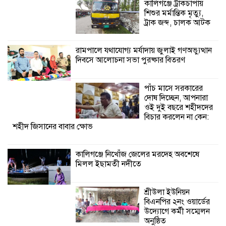
কালিগঞ্জে ট্রাকচাপায়
শিশুর মর্মান্তিক মৃত্যু,
কালিগঞ্জে নিখোঁজ জেলের মরদেহ অবশেষে
ট্রাক জব্দ, চালক আটক
মিলল ইছামতী নদীতে
রামপালে যথাযোগ্য মর্যাদায় জুলাই গণঅভ্যুত্থান
দিবসে আলোচনা সভা পুরষ্কার বিতরণ
শ্রীউলা ইউনিয়ন
বিএনপির ২নং ওয়ার্ডের
উদ্যোগে কর্মী সম্মেলন
পাঁচ মাসে সরকারের
অনুষ্ঠিত
দোষ দিচ্ছেন, আপনারা
ওই দুই বছরে শহীদদের
শ্যামনগরে জলবায়ু সহনশীল জনগোষ্ঠী গঠনে
বিচার করলেন না কেন:
শহীদ জিসানের বাবার ক্ষোভ
প্রকল্পের অংশগ্রহণমূলক শিখন ও অভিজ্ঞতা
বিনিময় সভা
কালিগঞ্জে নিখোঁজ জেলের মরদেহ অবশেষে
মিলল ইছামতী নদীতে
শ্যামনগরে বনবিভাগ ও সিএমসির সাথে
জেলেদের মতবিনিময় সভা
শ্রীউলা ইউনিয়ন
বিএনপির ২নং ওয়ার্ডের
উদ্যোগে কর্মী সম্মেলন
অনুষ্ঠিত