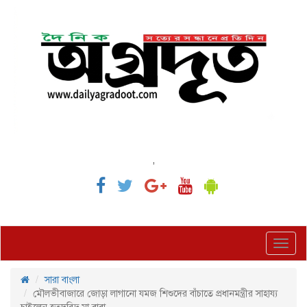
,
Toggl
navig
সারা বাংলা
মৌলভীবাজারে জোড়া লাগানো যমজ শিশুদের বাঁচাতে প্রধানমন্ত্রীর সাহায্য