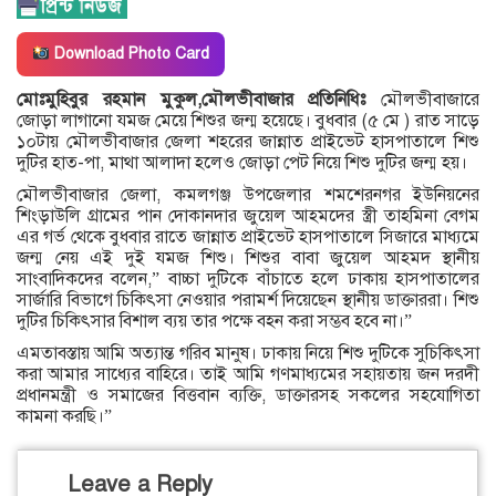
Download Photo Card
মোঃমুহিবুর রহমান মুকুল,মৌলভীবাজার প্রতিনিধিঃ
মৌলভীবাজারে
জোড়া লাগানো যমজ মেয়ে শিশুর জন্ম হয়েছে। বুধবার (৫ মে ) রাত সাড়ে
১০টায় মৌলভীবাজার জেলা শহরের জান্নাত প্রাইভেট হাসপাতালে শিশু
দুটির হাত-পা, মাথা আলাদা হলেও জোড়া পেট নিয়ে শিশু দুটির জন্ম হয়।
মৌলভীবাজার জেলা, কমলগঞ্জ উপজেলার শমশেরনগর ইউনিয়নের
শিংড়াউলি গ্রামের পান দোকানদার জুয়েল আহমদের স্ত্রী তাহমিনা বেগম
এর গর্ভ থেকে বুধবার রাতে জান্নাত প্রাইভেট হাসপাতালে সিজারে মাধ্যমে
জন্ম নেয় এই দুই যমজ শিশু। শিশুর বাবা জুয়েল আহমদ স্থানীয়
সাংবাদিকদের বলেন,” বাচ্চা দুটিকে বাঁচাতে হলে ঢাকায় হাসপাতালের
সার্জারি বিভাগে চিকিৎসা নেওয়ার পরামর্শ দিয়েছেন স্থানীয় ডাক্তাররা। শিশু
দুটির চিকিৎসার বিশাল ব্যয় তার পক্ষে বহন করা সম্ভব হবে না।”
এমতাবস্তায় আমি অত্যান্ত গরিব মানুষ। ঢাকায় নিয়ে শিশু দুটিকে সুচিকিৎসা
করা আমার সাধ্যের বাহিরে। তাই আমি গণমাধ্যমের সহায়তায় জন দরদী
প্রধানমন্ত্রী ও সমাজের বিত্তবান ব্যক্তি, ডাক্তারসহ সকলের সহযোগিতা
কামনা করছি।”
Leave a Reply