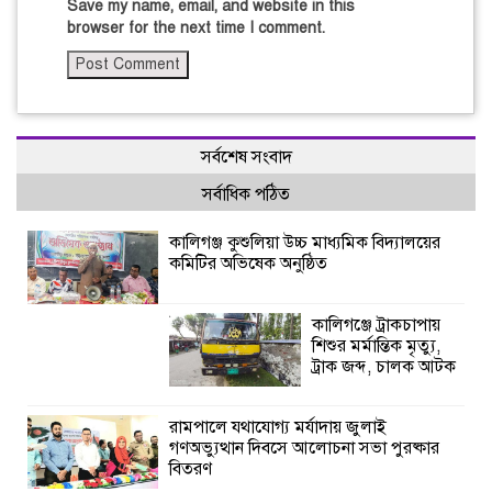
Save my name, email, and website in this
browser for the next time I comment.
সর্বশেষ সংবাদ
সর্বাধিক পঠিত
কালিগঞ্জ কুশুলিয়া উচ্চ মাধ্যমিক বিদ্যালয়ের
কমিটির অভিষেক অনুষ্ঠিত
কালিগঞ্জে ট্রাকচাপায়
শিশুর মর্মান্তিক মৃত্যু,
ট্রাক জব্দ, চালক আটক
রামপালে যথাযোগ্য মর্যাদায় জুলাই
গণঅভ্যুত্থান দিবসে আলোচনা সভা পুরষ্কার
বিতরণ