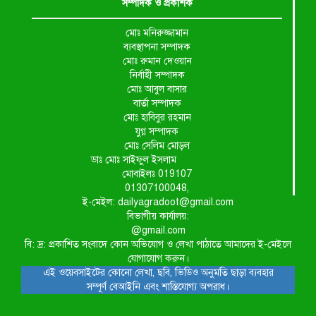
সম্পাদক ও প্রকাশক
মোঃ মনিরুজ্জামান
ব্যবস্থাপনা সম্পাদক
মোঃ রুমান দেওয়ান
নির্বাহী সম্পাদক
মোঃ আবুল বাসার
বার্তা সম্পাদক
মোঃ হাবিবুর রহমান
যুগ্ন সম্পাদক
মোঃ সেলিম মোড়ল
ডাঃ মোঃ সাইফুল ইসলাম
মোবাইলঃ 019107
01307100048,
ই-মেইল: dailyagradoot@gmail.com
বিভাগীয় কার্যালয়:
@gmail.com
বি: দ্র: প্রকাশিত সংবাদে কোন অভিযোগ ও লেখা পাঠাতে আমাদের ই-মেইলে
যোগাযোগ করুন।
এই ওয়েবসাইটের কোনো লেখা, ছবি, ভিডিও অনুমতি ছাড়া ব্যবহার
সম্পূর্ণ বেআইনি এবং শাস্তিযোগ্য অপরাধ।