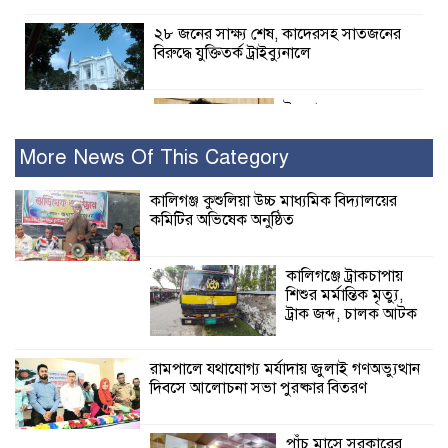
২৮ জনের সাক্ষ্য শেষ, কাদেরসহ সাতজনের
বিরুদ্ধে যুক্তিতর্ক ট্রাইব্যুনালে
ইসলামের সবচেয়ে
বেশি ক্ষতি করেছে
জামায়াত: নুরুল হক
More News Of This Category
নুর
কালিগঞ্জ কুশুলিয়া উচ্চ মাধ্যমিক বিদ্যালয়ের
কমিটির অভিষেক অনুষ্ঠিত
পাঁচ মাসে সরকারের দোষ দিচ্ছেন, আপনারা
ওই দুই বছরে শহীদদের বিচার করলেন না
কেন: শহীদ জিসানের বাবার ক্ষোভ
কালিগঞ্জে ট্রাকচাপায়
শিশুর মর্মান্তিক মৃত্যু,
কালিগঞ্জে নিখোঁজ জেলের মরদেহ অবশেষে
ট্রাক জব্দ, চালক আটক
মিলল ইছামতী নদীতে
রামপালে যথাযোগ্য মর্যাদায় জুলাই গণঅভ্যুত্থান
দিবসে আলোচনা সভা পুরষ্কার বিতরণ
শ্রীউলা ইউনিয়ন
বিএনপির ২নং ওয়ার্ডের
উদ্যোগে কর্মী সম্মেলন
পাঁচ মাসে সরকারের
অনুষ্ঠিত