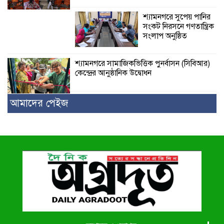
শ্যামনগরে সুপেয় পানির
সংকট নিরসনে গণতান্ত্রিক
সংলাপ অনুষ্ঠিত
শ্যামনগরে সামাজিকভিত্তিক পুনর্বাসন (সিবিআর)
কেন্দ্রের আনুষ্ঠানিক উদ্বোধন
আমাদের পেইজ