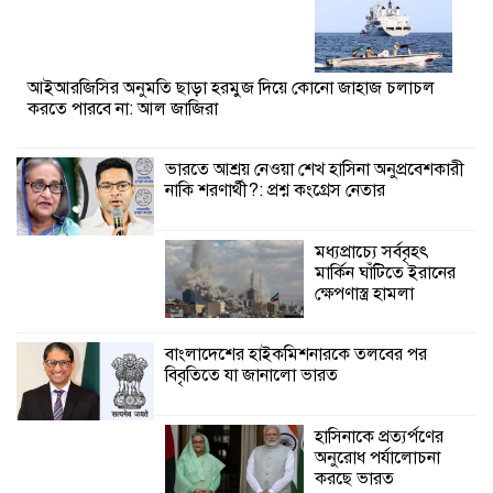
আইআরজিসির অনুমতি ছাড়া হরমুজ দিয়ে কোনো জাহাজ চলাচল
করতে পারবে না: আল জাজিরা
ভারতে আশ্রয় নেওয়া শেখ হাসিনা অনুপ্রবেশকারী
নাকি শরণার্থী?: প্রশ্ন কংগ্রেস নেতার
মধ্যপ্রাচ্যে সর্ববৃহৎ
মার্কিন ঘাঁটিতে ইরানের
ক্ষেপণাস্ত্র হামলা
বাংলাদেশের হাইকমিশনারকে তলবের পর
বিবৃতিতে যা জানালো ভারত
হাসিনাকে প্রত্যর্পণের
অনুরোধ পর্যালোচনা
করছে ভারত