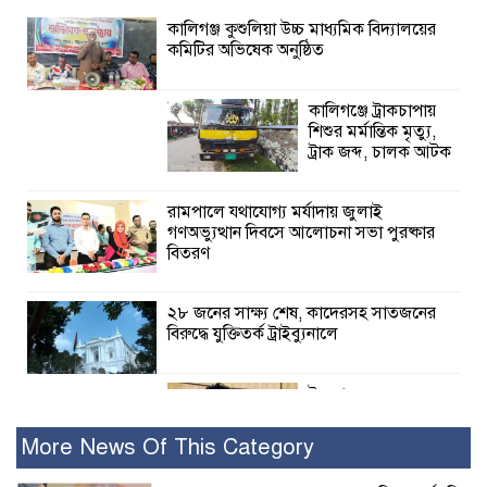
কালিগঞ্জ কুশুলিয়া উচ্চ মাধ্যমিক বিদ্যালয়ের
কমিটির অভিষেক অনুষ্ঠিত
কালিগঞ্জে ট্রাকচাপায়
শিশুর মর্মান্তিক মৃত্যু,
ট্রাক জব্দ, চালক আটক
রামপালে যথাযোগ্য মর্যাদায় জুলাই
গণঅভ্যুত্থান দিবসে আলোচনা সভা পুরষ্কার
বিতরণ
২৮ জনের সাক্ষ্য শেষ, কাদেরসহ সাতজনের
বিরুদ্ধে যুক্তিতর্ক ট্রাইব্যুনালে
ইসলামের সবচেয়ে
বেশি ক্ষতি করেছে
জামায়াত: নুরুল হক
More News Of This Category
নুর