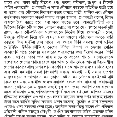
মাঝে ৫শ’ পাকা বাড়ি বিতরণ এবং পাবনা, বরিশাল, রংপুর ও সিলেট
মেরিন একাডেমি। প্রধানমন্ত্রী এ সময় নৌযানে কাউকে অতিরিক্ত যাত্রী হয়ে
না ওঠার এবং নৌযানের নিরাপত্তা বজায় রাখতে যাত্রী, মালিক এবং নৌযান
কর্তৃপক্ষসহ সকলকে সতর্ক থাকার আহ্বান জানান। প্রধানমন্ত্রী বলেন, বিপদ
আসলে ধৈর্য ধরতে হবে এবং সবর করতে হবে। আনরেজিস্ট্রার্ড এবং
ফিটনেস বিহীন নৌযান যেন চলাচল করতে না পারে সে ব্যাপারে সতর্ক দৃষ্টি
রাখার জন্য নৌ-পরিবহন মন্ত্রণালয়কে নির্দেশ দিয়ে প্রধানমন্ত্রী বলেন,
উপযুক্ত প্রশিক্ষণ দিয়ে যদি আমরা জলযানগুলো পরিচালনা করতে পারি
তাহলে কিন্তু দুর্ঘটনা হ্রাস পাবে। এ প্রসঙ্গে তিনি বঙ্গবন্ধু শেখ মুজিব
মেরিটাইম ইউনিভার্সিটিসহ দেশের বিভিন্ন বিভাগ ও জেলায় মেরিন
একাডেমি গড়ে তোলায় সরকারের পদক্ষেপের কথা উল্লেখ করেন। তিনি
বলেন, জাতির পিতা তার মাত্র সাড়ে ৩ বছরের শাসনে বাংলাদেশকে
স্বল্পোন্নত দেশের পর্যায়ে রেখে যান আজ সেখান থেকে আমরা উন্নয়নশীল
দেশের কাতারে গ্রাজুয়েশন লাভ করেছি। যাকে আমাদের ধরে রাখতে হবে।
আর এই মহামারি সমগ্র বিশ্বব্যাপী চলছে কাজেই এই সময়ে দেশের
মানুষের যেন খাদ্যাভাব না হয়, কোনো কষ্ট না হয় সেদিকে সবাইকেই দৃষ্টি
দিতে হবে এবং এক ইঞ্চি জমিও অনাবাদী ফেলে রাখা যাবে না। প্রধানমন্ত্রী
বলেন, কোভিড-১৯ মানুষকে সত্যই খুব কষ্ট দিচ্ছে। তথাপি সরকার থেকে
একে প্রতিরোধ এবং ক্ষতিগ্রস্তদের পুনর্বাসনে যথাযথ চেষ্টা চালিয়ে যাচ্ছে।
ইতিমধ্যে হতদরিদ্র ৩৬ লাখ ৫০ হাজার মানুষের জন্য নগদ আড়াই হাজার
টাকা করে আর্থিক সুবিধা সরকার প্রদান করেছে। দুর্যোগ ও ত্রাণ মন্ত্রলালয়
থেকেও খাদ্য সহায়তা দেয়া হচ্ছে। অনুষ্ঠানে সভাপতিত্ব করেন নৌ-পরিবহন
প্রতিমন্ত্রী খালিদ মাহমুদ চৌধুরী। সংশ্লিষ্ট মন্ত্রণালয়ের সচিব মেজবাহ উদ্দিন
চৌধুরী স্বাগত বক্তৃতা করেন। মুখ্য সচিব ড. আহমদ কায়কাউস গণভবন