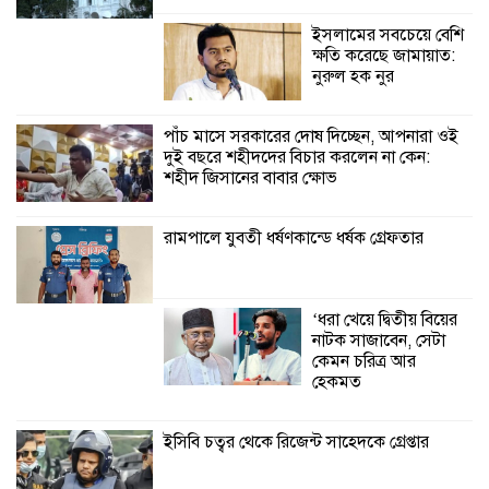
কেন: শহীদ জিসানের বাবার ক্ষোভ
ইসলামের সবচেয়ে বেশি
ক্ষতি করেছে জামায়াত:
কালিগঞ্জে নিখোঁজ জেলের মরদেহ অবশেষে
নুরুল হক নুর
মিলল ইছামতী নদীতে
পাঁচ মাসে সরকারের দোষ দিচ্ছেন, আপনারা ওই
দুই বছরে শহীদদের বিচার করলেন না কেন:
শ্রীউলা ইউনিয়ন
শহীদ জিসানের বাবার ক্ষোভ
বিএনপির ২নং ওয়ার্ডের
উদ্যোগে কর্মী সম্মেলন
অনুষ্ঠিত
রামপালে যুবতী ধর্ষণকান্ডে ধর্ষক গ্রেফতার
শ্যামনগরে জলবায়ু সহনশীল জনগোষ্ঠী গঠনে
প্রকল্পের অংশগ্রহণমূলক শিখন ও অভিজ্ঞতা
‘ধরা খেয়ে দ্বিতীয় বিয়ের
বিনিময় সভা
নাটক সাজাবেন, সেটা
কেমন চরিত্র আর
শ্যামনগরে বনবিভাগ ও সিএমসির সাথে
হেকমত
জেলেদের মতবিনিময় সভা
ইসিবি চত্বর থেকে রিজেন্ট সাহেদকে গ্রেপ্তার