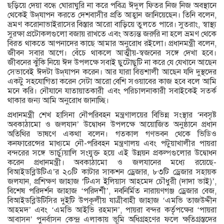
ছড়িয়ে দেয়া বন্ধে ঘোরাঘুরি না করে পবিত্র ঈদুল ফিতর নিজ নিজ অবস্থানে
থেকেই উদ্‌যাপন করতে দেশবাসীর প্রতি আহ্বান জানিয়েছেন। তিনি বলেন,
ভ্রমণ করোনাভাইরাসের বিস্তার আরো বাড়িয়ে তুলতে পারে। সুতরাং, স্বাস্থ্য
সুরক্ষা প্রটোকলগুলো বজায় রাখতে এবং অত্যন্ত জরুরি না হলে ভ্রমণ থেকে
বিরত থাকতে আপনাদের কাছে আমার অনুরোধ রইলো। প্রধানমন্ত্রী বলেন,
জীবন সবার আগে। বেঁচে থাকলে আত্মীয়-স্বজনের সঙ্গে দেখা হবে।
জীবনের ঝুঁকি নিয়ে ঈদ উপলক্ষে সবাই ছুটোছুটি না করে যে যেখানে আছেন
সেভাবেই ঈদটা উদ্‌যাপন করেন। আর যারা বিত্তশালী আছেন যদি দুস্থদের
একটু সহযোগিতা করেন সেটা আরো বেশি সওয়াবের কাজ হবে বলে আমি
মনে করি। নৌযানে যাতায়াতকারী এবং পরিচালনাকারী সবাইকেই সতর্ক
থাকার জন্য আমি অনুরোধ জানাচ্ছি।
প্রধানমন্ত্রী শেখ হাসিনা নৌপরিবহন মন্ত্রণালয়ের বিভিন্ন সংস্থার ‘নবসৃষ্ট
অবকাঠামো ও জলযান’ উদ্বোধন উপলক্ষে আয়োজিত অনুষ্ঠানে প্রধান
অতিথির ভাষণে একথা বলেন। গতকাল গণভবন থেকে ভিডিও
কনফারেন্সের মাধ্যমে নৌ-পরিবহন মন্ত্রণালয় এবং পটুয়াখালীর পায়রা
বন্দরের সঙ্গে ভার্চ্যুয়ালি সংযুক্ত হয়ে এই উন্নয়ন প্রকল্পগুলোর উদ্বোধন
করেন প্রধানমন্ত্রী। অবকাঠামো ও জলযানের মধ্যে রয়েছে-
বিআইডব্লিউটিএ’র ২০টি কাটার সাকশন ড্রেজার, ৮৩টি ড্রেজার সহায়ক
জলযান, প্রশিক্ষণ জাহাজ ‘টিএস ইলিয়াস আহমেদ চৌধুরী (দাদা ভাই)’,
বিশেষ পরিদর্শন জাহাজ ‘পরিদর্শী’, নবনির্মিত নারায়ণগঞ্জ ড্রেজার বেজ,
বিআইডব্লিউটিসির দুইটি উপকূলীয় যাত্রীবাহী জাহাজ ‘এমভি তাজউদ্দীন
আহমদ’ এবং ‘এমভি আইভি রহমান’, পায়রা বন্দর কর্তৃপক্ষের ‘পায়রা
আবাসন’ পুনর্বাসন কেন্দ্র এলাকায় ভূমি অধিগ্রহণের ফলে ক্ষতিগ্রস্তদের