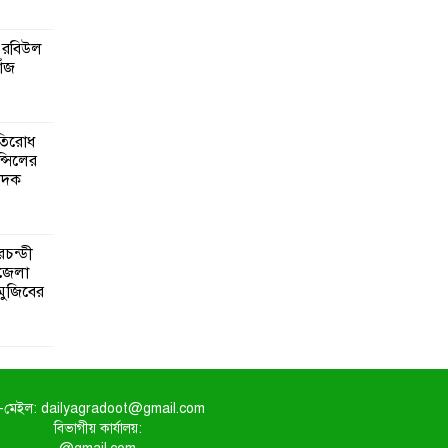
 রবিউল
োঁজ
রতিরোধ
ন্সিলের
াদক
রচন্ডী
পজেলা
 মুজিবের
-মেইল: dailyagradoot@gmail.com
বিভাগীয় কার্যালয়: