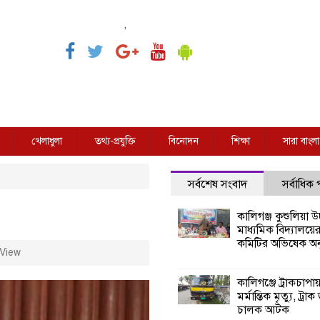
,
খেলাধুলা
তথ্য-প্রযুক্তি
বিনোদন
শিক্ষা
সারা বাংলা
সর্বশেষ সংবাদ
সর্বাধিক
কালিগঞ্জ কুশুলিয়া উচ
মাধ্যমিক বিদ্যালয়ে
কমিটির অভিষেক অনু
View
কালিগঞ্জে ট্রাকচাপা
মর্মান্তিক মৃত্যু, ট্রাক
চালক আটক