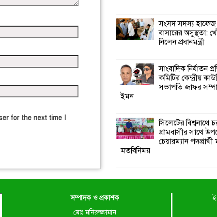
সংসদ সদস্য হাফেজ
বাসারের অসুস্থতা: খ
নিলেন প্রধানমন্ত্রী
সাংবাদিক নির্যাতন প্
কমিটির কেন্দ্রীয় কাউ
সভাপতি জাফর সম্প
ইমন
er for the next time I
সিলেটের বিশ্বনাথে চ
গ্রামবাসীর সাথে উ
চেয়ারম্যান পদপ্রার্থী
মতবিনিময়
সম্পাদক ও প্রকাশক
ই
মোঃ মনিরুজ্জামান