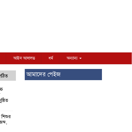
আইন আদালত
ধর্ম
অন্যান্য
আমাদের পেইজ
 পঠিত
্চ
র
ষ্ঠিত
য় শিশুর
 জব্দ,