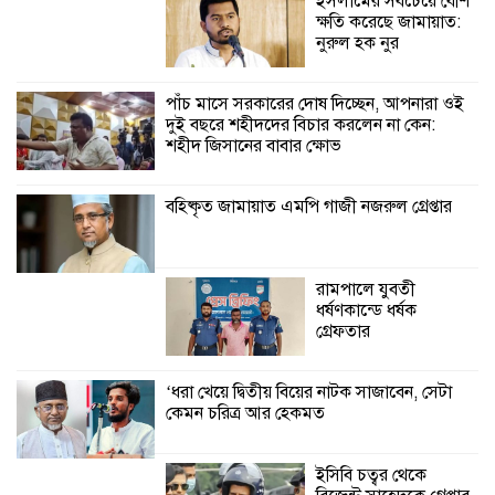
ইসলামের সবচেয়ে বেশি
ক্ষতি করেছে জামায়াত:
কালিগঞ্জে নিখোঁজ জেলের মরদেহ অবশেষে
নুরুল হক নুর
মিলল ইছামতী নদীতে
পাঁচ মাসে সরকারের দোষ দিচ্ছেন, আপনারা ওই
দুই বছরে শহীদদের বিচার করলেন না কেন:
শ্রীউলা ইউনিয়ন
শহীদ জিসানের বাবার ক্ষোভ
বিএনপির ২নং ওয়ার্ডের
উদ্যোগে কর্মী সম্মেলন
অনুষ্ঠিত
বহিষ্কৃত জামায়াত এমপি গাজী নজরুল গ্রেপ্তার
শ্যামনগরে জলবায়ু সহনশীল জনগোষ্ঠী গঠনে
প্রকল্পের অংশগ্রহণমূলক শিখন ও অভিজ্ঞতা
রামপালে যুবতী
বিনিময় সভা
ধর্ষণকান্ডে ধর্ষক
গ্রেফতার
শ্যামনগরে বনবিভাগ ও সিএমসির সাথে
জেলেদের মতবিনিময় সভা
‘ধরা খেয়ে দ্বিতীয় বিয়ের নাটক সাজাবেন, সেটা
কেমন চরিত্র আর হেকমত
ইসিবি চত্বর থেকে