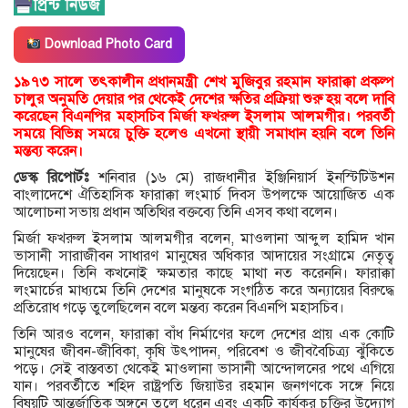
Download Photo Card
১৯৭৩ সালে তৎকালীন প্রধানমন্ত্রী শেখ মুজিবুর রহমান ফারাক্কা প্রকল্প
চালুর অনুমতি দেয়ার পর থেকেই দেশের ক্ষতির প্রক্রিয়া শুরু হয় বলে দাবি
করেছেন বিএনপির মহাসচিব মির্জা ফখরুল ইসলাম আলমগীর। পরবর্তী
সময়ে বিভিন্ন সময়ে চুক্তি হলেও এখনো স্থায়ী সমাধান হয়নি বলে তিনি
মন্তব্য করেন।
ডেস্ক রিপোর্টঃ
শনিবার (১৬ মে) রাজধানীর ইঞ্জিনিয়ার্স ইনস্টিটিউশন
বাংলাদেশে ঐতিহাসিক ফারাক্কা লংমার্চ দিবস উপলক্ষে আয়োজিত এক
আলোচনা সভায় প্রধান অতিথির বক্তব্যে তিনি এসব কথা বলেন।
মির্জা ফখরুল ইসলাম আলমগীর বলেন, মাওলানা আব্দুল হামিদ খান
ভাসানী সারাজীবন সাধারণ মানুষের অধিকার আদায়ের সংগ্রামে নেতৃত্ব
দিয়েছেন। তিনি কখনোই ক্ষমতার কাছে মাথা নত করেননি। ফারাক্কা
লংমার্চের মাধ্যমে তিনি দেশের মানুষকে সংগঠিত করে অন্যায়ের বিরুদ্ধে
প্রতিরোধ গড়ে তুলেছিলেন বলে মন্তব্য করেন বিএনপি মহাসচিব।
তিনি আরও বলেন, ফারাক্কা বাঁধ নির্মাণের ফলে দেশের প্রায় এক কোটি
মানুষের জীবন-জীবিকা, কৃষি উৎপাদন, পরিবেশ ও জীববৈচিত্র্য ঝুঁকিতে
পড়ে। সেই বাস্তবতা থেকেই মাওলানা ভাসানী আন্দোলনের পথে এগিয়ে
যান। পরবর্তীতে শহিদ রাষ্ট্রপতি জিয়াউর রহমান জনগণকে সঙ্গে নিয়ে
বিষয়টি আন্তর্জাতিক অঙ্গনে তুলে ধরেন এবং একটি কার্যকর চুক্তির উদ্যোগ