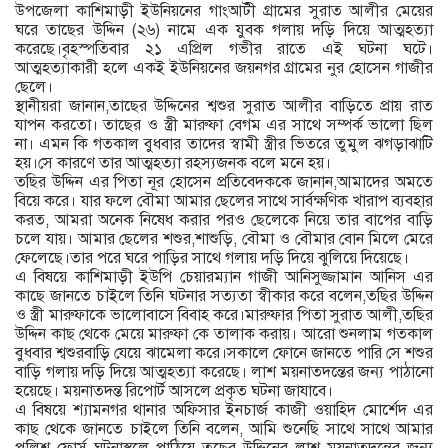
উপজেলা কাশিমাড়ী ইউনিয়নের গাংআটী গ্রামের সুরাত আলীর মেয়ের
ঘরে তাছের উদ্দিন (২৬) নামে এক যুবক গলায় দড়ি দিয়ে আত্মহত্যা
করেছে।বৃহস্পতিবার ২১ এপ্রিল গভীর রাতে এই ঘটনা ঘটে।
আত্মহত্যাকারী হলে একই ইউনিয়নের জয়নগর গ্রামের নুর হোসেন গাজীর
ছেলে।
স্থানীয়রা জানান,তাছের উদ্দিনের শ্বশুর সুরাত আলীর বাড়িতে প্রায় রাত
যাপন করতো। তাছের ও স্ত্রী মারুফা বেগম এর সাথে সম্পর্ক ভালো ছিল
না। এমন কি গতকাল বুধবার তাদের স্বামী স্ত্রীর ভিতরে তুমুল ঝগড়াঝাটি
হয়।সে কারণে তার আত্মহত্যা রহস্যজনক বলে মনে হয়।
তছির উদ্দিন এর পিতা নূর হোসেন প্রতিবেদককে জানান,আমাদের অমতে
বিয়ে করে। যার ফলে বৌমা আমার ছেলের সাথে সার্বক্ষণিক খারাপ ব্যবহার
করত, আমরা অনেক নিষেধ করার পরও ছেলেকে নিয়ে তার বাপের বাড়ি
চলে যায়। আমার ছেলের শশুর,শাশুড়ি, বৌমা ও বৌমার বোন মিলে মেরে
ফেলেছে।তার পরে ঘরে পাড়ির সাথে গলায় দড়ি দিয়ে ঝুলিয়ে দিয়েছে।
এ বিষয়ে কাশিমাড়ী ইউপি চেয়ারম্যান গাজী আনিসুজ্জামান আনিস এর
কাছে জানতে চাইলে তিনি ঘটনার সত্যতা স্বীকার করে বলেন,তছির উদ্দিন
ও স্ত্রী মারুফাকে ভালোবাসে বিবাহ করে।মারুফার পিতা সুরাত আলী,তছির
উদ্দিন কাছ থেকে মেয়ে মারুফা কে তালাক করায়। আরো শুনলাম গতকাল
বুধবার শ্বশুরবাড়ি যেয়ে ঝামেলা করে।সকালে ফোনে জানতে পারি সে শশুর
বাড়ি গলায় দড়ি দিয়ে আত্মহত্যা করেছে। লাশ ময়নাতদন্তের জন্য পাঠানো
হয়েছে। ময়নাতদন্ত রিপোর্ট আসলে প্রকৃত ঘটনা জাযাবে।
এ বিষয়ে শ্যামনগর থানার অফিসার ইনচার্জ কাজী ওয়াহিদ মোর্শেদ এর
কাছ থেকে জানতে চাইলে তিনি বলেন, আমি শুনেছি সাথে সাথে আমার