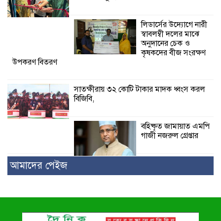
লিডার্সের উদ্যোগে নারী
স্বাবলম্বী দলের মাঝে
অনুদানের চেক ও
কৃষকদের বীজ সংরক্ষণ
উপকরণ বিতরণ
সাতক্ষীরায় ৩২ কোটি টাকার মাদক ধ্বংস করল
বিজিবি,
বহিষ্কৃত জামায়াত এমপি
গাজী নজরুল গ্রেপ্তার
আমাদের পেইজ