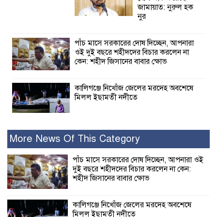
জামায়াত: নুরুল হক
নুর
পাঁচ মাসে সরকারের দোষ দিচ্ছেন, আপনারা
ওই দুই বছরে শহীদদের বিচার করলেন না
কেন: শহীদ জিসানের বাবার ক্ষোভ
কালিগঞ্জে নিখোঁজ জেলের মরদেহ অবশেষে
মিলল ইছামতী নদীতে
শ্রীউলা ইউনিয়ন
বিএনপির ২নং ওয়ার্ডের
More News Of This Category
উদ্যোগে কর্মী সম্মেলন
অনুষ্ঠিত
পাঁচ মাসে সরকারের দোষ দিচ্ছেন, আপনারা ওই
দুই বছরে শহীদদের বিচার করলেন না কেন:
শহীদ জিসানের বাবার ক্ষোভ
শ্যামনগরে জলবায়ু সহনশীল জনগোষ্ঠী গঠনে
প্রকল্পের অংশগ্রহণমূলক শিখন ও অভিজ্ঞতা
বিনিময় সভা
কালিগঞ্জে নিখোঁজ জেলের মরদেহ অবশেষে
মিলল ইছামতী নদীতে