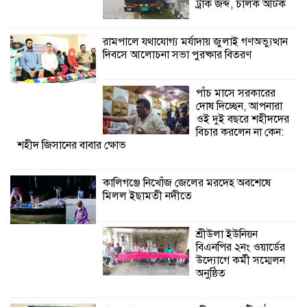
কালিগঞ্জে নিখোঁজ জেলের মরদেহ অবশেষে
ট্রাক জব্দ, চালক আটক
মিলল ইছামতী নদীতে
রামপালে যথাযোগ্য মর্যাদায় জুলাই গণঅভ্যুত্থান
দিবসে আলোচনা সভা পুরষ্কার বিতরণ
শ্রীউলা ইউনিয়ন
বিএনপির ২নং ওয়ার্ডের
উদ্যোগে কর্মী সম্মেলন
পাঁচ মাসে সরকারের
অনুষ্ঠিত
দোষ দিচ্ছেন, আপনারা
ওই দুই বছরে শহীদদের
শ্যামনগরে জলবায়ু সহনশীল জনগোষ্ঠী গঠনে
বিচার করলেন না কেন:
শহীদ জিসানের বাবার ক্ষোভ
প্রকল্পের অংশগ্রহণমূলক শিখন ও অভিজ্ঞতা
বিনিময় সভা
কালিগঞ্জে নিখোঁজ জেলের মরদেহ অবশেষে
মিলল ইছামতী নদীতে
শ্যামনগরে বনবিভাগ ও সিএমসির সাথে
জেলেদের মতবিনিময় সভা
শ্রীউলা ইউনিয়ন
বিএনপির ২নং ওয়ার্ডের
উদ্যোগে কর্মী সম্মেলন
অনুষ্ঠিত