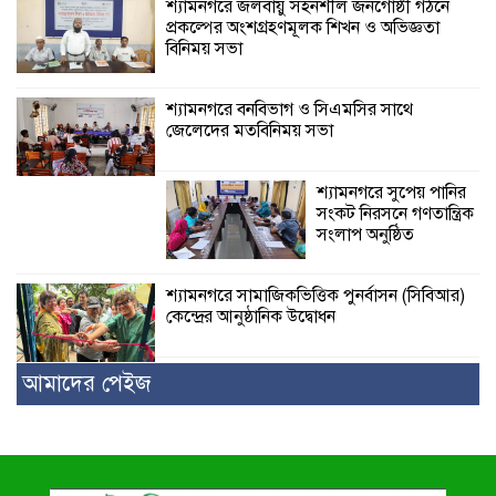
শ্যামনগরে জলবায়ু সহনশীল জনগোষ্ঠী গঠনে
প্রকল্পের অংশগ্রহণমূলক শিখন ও অভিজ্ঞতা
বিনিময় সভা
শ্যামনগরে বনবিভাগ ও সিএমসির সাথে
জেলেদের মতবিনিময় সভা
শ্যামনগরে সুপেয় পানির
সংকট নিরসনে গণতান্ত্রিক
সংলাপ অনুষ্ঠিত
শ্যামনগরে সামাজিকভিত্তিক পুনর্বাসন (সিবিআর)
কেন্দ্রের আনুষ্ঠানিক উদ্বোধন
আমাদের পেইজ