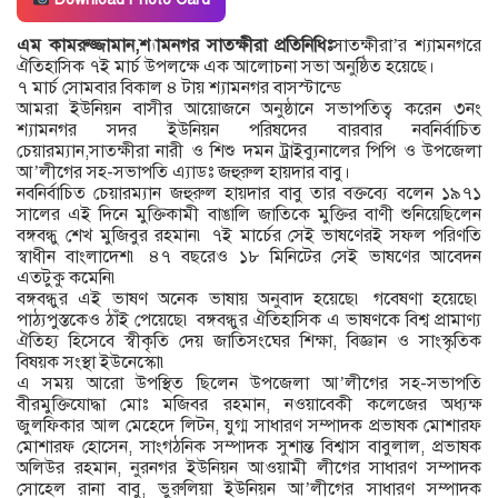
এম কামরুজ্জামান,শ্যামনগর সাতক্ষীরা প্রতিনিধিঃ
সাতক্ষীরা’র শ্যামনগরে
ঐতিহাসিক ৭ই মার্চ উপলক্ষে এক আলোচনা সভা অনুষ্ঠিত হয়েছে।
৭ মার্চ সোমবার বিকাল ৪ টায় শ্যামনগর বাসস্টান্ডে
আমরা ইউনিয়ন বাসীর আয়োজনে অনুষ্ঠানে সভাপতিত্ব করেন ৩নং
শ্যামনগর সদর ইউনিয়ন পরিষদের বারবার নবনির্বাচিত
চেয়ারম্যান,সাতক্ষীরা নারী ও শিশু দমন ট্রাইব্যুনালের পিপি ও উপজেলা
আ’লীগের সহ-সভাপতি এ্যাডঃ জহুরুল হায়দার বাবু।
নবনির্বাচিত চেয়ারম্যান জহুরুল হায়দার বাবু তার বক্তব্যে বলেন ১৯৭১
সালের এই দিনে মুক্তিকামী বাঙালি জাতিকে মুক্তির বাণী শুনিয়েছিলেন
বঙ্গবন্ধু শেখ মুজিবুর রহমান৷ ৭ই মার্চের সেই ভাষণেরই সফল পরিণতি
স্বাধীন বাংলাদেশ৷ ৪৭ বছরেও ১৮ মিনিটের সেই ভাষণের আবেদন
এতটুকু কমেনি৷
বঙ্গবন্ধুর এই ভাষণ অনেক ভাষায় অনুবাদ হয়েছে৷ গবেষণা হয়েছে৷
পাঠ্যপুস্তকেও ঠাঁই পেয়েছে৷ বঙ্গবন্ধুর ঐতিহাসিক এ ভাষণকে বিশ্ব প্রামাণ্য
ঐতিহ্য হিসেবে স্বীকৃতি দেয় জাতিসংঘের শিক্ষা, বিজ্ঞান ও সাংস্কৃতিক
বিষয়ক সংস্থা ইউনেস্কো৷
এ সময় আরো উপস্থিত ছিলেন উপজেলা আ’লীগের সহ-সভাপতি
বীরমুক্তিযোদ্ধা মোঃ মজিবর রহমান, নওয়াবেকী কলেজের অধ্যক্ষ
জুলফিকার আল মেহেদে লিটন, যুগ্ম সাধারণ সম্পাদক প্রভাষক মোশারফ
মোশারফ হোসেন, সাংগঠনিক সম্পাদক সুশান্ত বিশ্বাস বাবুলাল, প্রভাষক
অলিউর রহমান, নুরনগর ইউনিয়ন আওয়ামী লীগের সাধারণ সম্পাদক
সোহেল রানা বাবু, ভুরুলিয়া ইউনিয়ন আ’লীগের সাধারণ সম্পাদক