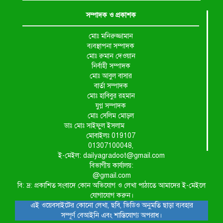
সম্পাদক ও প্রকাশক
মোঃ মনিরুজ্জামান
ব্যবস্থাপনা সম্পাদক
মোঃ রুমান দেওয়ান
নির্বাহী সম্পাদক
মোঃ আবুল বাসার
বার্তা সম্পাদক
মোঃ হাবিবুর রহমান
যুগ্ন সম্পাদক
মোঃ সেলিম মোড়ল
ডাঃ মোঃ সাইফুল ইসলাম
মোবাইলঃ 019107
01307100048,
ই-মেইল: dailyagradoot@gmail.com
বিভাগীয় কার্যালয়:
@gmail.com
বি: দ্র: প্রকাশিত সংবাদে কোন অভিযোগ ও লেখা পাঠাতে আমাদের ই-মেইলে
যোগাযোগ করুন।
এই ওয়েবসাইটের কোনো লেখা, ছবি, ভিডিও অনুমতি ছাড়া ব্যবহার
সম্পূর্ণ বেআইনি এবং শাস্তিযোগ্য অপরাধ।