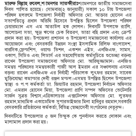
মারুফ বিল্লাহ রুবেল,শ্যামনগর সাতক্ষীরাঃ
শ্যামনগরে জাতীয় সমাজসেবা
দিবস পালিত হয়েছে। সোমবার(২ জানুয়ারী) সকাল ১০ টায় উপজেলা
পরিষদ হলরুমে উপজেলা নির্বাহী অফিসার মো. আক্তার হোসেন এর
সভাপতিত্বে প্রধান অতিথি হিসেবে উপস্থিত ছিলেন উপজেলা পরিষদ
চেয়ারম্যান এস এম আতাউল হক দোলন। দিবসটি উপলক্ষে র‍্যালি,
আলোচনা সভা, ক্ষুদ্র ঋণের চেক বিতরণ, ভাতা বহি প্রদান এবং ক্রেস্ট
প্রদান করা হয়। উপজেলা প্রশাসন ও উপজেলা সমাজসেবা কার্যালয় এর
আয়োজনে এবং বেসরকারি উন্নয়ন সংস্থা ইসলামিক রিলিফ বাংলাদেশ,
বারসিক,ফ্রেন্ডশিপ, ওয়াল্ড ভিশন, একশন এইড, এনজিএফ, সামস,
ওকাপ, সিডিও এবং লিডার্স এর সহযোগিতায় কর্মসূচিতে শুভেচ্ছা বক্তব্য
রাখেন উপজেলা সমাজসেবা অফিসার মো. আরিফুজ্জামান। এনজিও
সমন্বয় পরিষদের সমন্বয়কারী গাজী আল ইমরান এর সঞ্চালনায় এসময়
বক্তব্য রাখেন এনজিএফ এর নির্বাহী পরিচালক লুৎফর রহমান, সাবেক
মুক্তিযোদ্ধা কমান্ডার দেবী রঞ্জন মন্ডল।এসময় উপস্তিত ছিলেন উপজেলা
স্বাস্থ্য ও প.প কর্মকর্তা ডা. জিয়াউর রহমান, উপজেলা নির্বাচন অফিসার
মো. এমরান হোসেন মিয়া, উপজেলা প্রাণি সম্পদ অফিসের ভেটেনারি
সার্জন সুব্রত বিশ্বাস,এগ্রিকালচার এক্সটেনশন অফিসার মো. লুতফর
রহমান,মাধ্যমিক একাডেমিক সুপারভাইজার মিনা হাবিবুর রহমান,সরকারি
বেসরকারি প্রতিষ্ঠানের কর্মকর্তা, বিভিন্ন স্বেচ্ছাসেবী সংগঠনের নেতৃবৃন্দ।
দিবসটিতে উপজেলার ৫ জন ভিক্ষুক কে পুনর্বাসন করতে দোকান এবং
মালামাল প্রদান করা হয়।