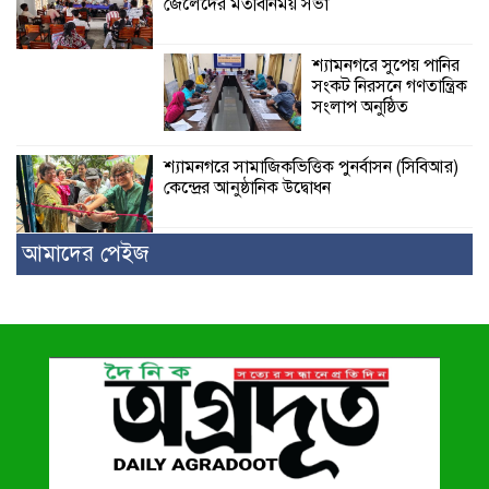
জেলেদের মতবিনিময় সভা
শ্যামনগরে সুপেয় পানির
সংকট নিরসনে গণতান্ত্রিক
সংলাপ অনুষ্ঠিত
শ্যামনগরে সামাজিকভিত্তিক পুনর্বাসন (সিবিআর)
কেন্দ্রের আনুষ্ঠানিক উদ্বোধন
আমাদের পেইজ