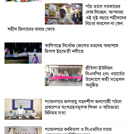
উদ্যোগে কর্মী সম্মেলন
পাঁচ মাসে সরকারের
অনুষ্ঠিত
দোষ দিচ্ছেন, আপনারা
ওই দুই বছরে শহীদদের
শ্যামনগরে জলবায়ু সহনশীল জনগোষ্ঠী গঠনে
বিচার করলেন না কেন:
শহীদ জিসানের বাবার ক্ষোভ
প্রকল্পের অংশগ্রহণমূলক শিখন ও অভিজ্ঞতা
বিনিময় সভা
কালিগঞ্জে নিখোঁজ জেলের মরদেহ অবশেষে
মিলল ইছামতী নদীতে
শ্যামনগরে বনবিভাগ ও সিএমসির সাথে
জেলেদের মতবিনিময় সভা
শ্রীউলা ইউনিয়ন
বিএনপির ২নং ওয়ার্ডের
উদ্যোগে কর্মী সম্মেলন
অনুষ্ঠিত
শ্যামনগরে জলবায়ু সহনশীল জনগোষ্ঠী গঠনে
প্রকল্পের অংশগ্রহণমূলক শিখন ও অভিজ্ঞতা
বিনিময় সভা
শ্যামনগরে বনবিভাগ ও সিএমসির সাথে