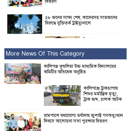
বিতরণ
২৮ জনের সাক্ষ্য শেষ, কাদেরসহ সাতজনের
বিরুদ্ধে যুক্তিতর্ক ট্রাইব্যুনালে
ইসলামের সবচেয়ে
বেশি ক্ষতি করেছে
জামায়াত: নুরুল হক
More News Of This Category
নুর
কালিগঞ্জ কুশুলিয়া উচ্চ মাধ্যমিক বিদ্যালয়ের
কমিটির অভিষেক অনুষ্ঠিত
পাঁচ মাসে সরকারের দোষ দিচ্ছেন, আপনারা
ওই দুই বছরে শহীদদের বিচার করলেন না
কেন: শহীদ জিসানের বাবার ক্ষোভ
কালিগঞ্জে ট্রাকচাপায়
শিশুর মর্মান্তিক মৃত্যু,
কালিগঞ্জে নিখোঁজ জেলের মরদেহ অবশেষে
ট্রাক জব্দ, চালক আটক
মিলল ইছামতী নদীতে
রামপালে যথাযোগ্য মর্যাদায় জুলাই গণঅভ্যুত্থান
দিবসে আলোচনা সভা পুরষ্কার বিতরণ
শ্রীউলা ইউনিয়ন
বিএনপির ২নং ওয়ার্ডের