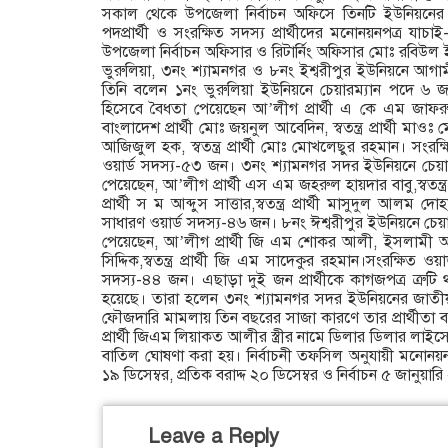
সকাল থেকে উপজেলা নির্বাচন অফিসে তিনটি ইউনিয়নের চেয
পদপ্রার্থী ও সংরক্ষিত সদস্য প্রার্থীদের মনোনয়নপত্র যা
উপজেলা নির্বাচন অফিসার ও রিটার্নিং অফিসার মোঃ রবিউ
ভুরুলিয়া, ৩নং শ্যামনগর ও ৮নং ইশ্বরীপুর ইউনিয়নে আগামী 
তিনি বলেন ১নং ভুরুলিয়া ইউনিয়নে চেয়ারম্যান পদে ৬ জন
হিসেবে বৈধতা পেয়েছেন আ’লীগ প্রার্থী এ কে এম জা
বাংলাদেশ প্রার্থী মোঃ জয়নুল আবেদিন, স্বতন্ত্র প্রার্থী মাওঃ ম
আজিজুল হক, স্বতন্ত্র প্রার্থী মোঃ মোখলেছুর রহমান। সংরক
ওয়ার্ড সদস্য-৫৩ জন। ৩নং শ্যামনগর সদর ইউনিয়নে চেয়
পেয়েছেন, আ’লীগ প্রার্থী এস এম জহরুল হায়দার বাবু,স্বতন্ত্র প
প্রার্থী স ম আব্দুস সাত্তার,স্বতন্ত্র প্রার্থী মাসুদুল আলম
সাধারণ ওয়ার্ড সদস্য-৪৬ জন। ৮নং ঈশ্বরীপুর ইউনিয়নে চে
পেয়েছেন, আ’লীগ প্রার্থী জি এম শোকর আলী, ইসলামী আন
সিদ্দিক,স্বতন্ত্র প্রার্থী জি এম সাদেকুর রহমান।সংরক্ষিত ও
সদস্য-৪৪ জন। এছাড়া দুই জন প্রার্থীকে কাগজপত্র ত্রুটি 
হয়েছে। তারা হলেন ৩নং শ্যামনগর সদর ইউনিয়নের জাতীয় প
ফৌজদারি মামলায় তিন বছরের সাজা কারণে তার প্রার্থীতা বাতিল
প্রার্থী জিএম লিয়াকত আলীর স্ত্রীর নামে ডিলার ডিলার লাইস
বাতিল ঘোষণা করা হয়। নির্বাচনী তফসিল অনুযায়ী মনোনয়নপত্
১৯ ডিসেম্বর, প্রতিক বরাদ্দ ২০ ডিসেম্বর ও নির্বাচন ৫ জানুয়া
Leave a Reply