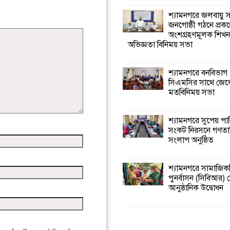
শ্যামনগরে জলবায়ু
জনগোষ্ঠী গঠনে প্রকল
অংশগ্রহণমূলক শিখ
অভিজ্ঞতা বিনিময় সভা
শ্যামনগরে বনবিভাগ
সিএমসির সাথে জেল
মতবিনিময় সভা
শ্যামনগরে সুপেয় পা
সংকট নিরসনে গণতান্ত
সংলাপ অনুষ্ঠিত
শ্যামনগরে সামাজিকভ
পুনর্বাসন (সিবিআর) কে
আনুষ্ঠানিক উদ্বোধন