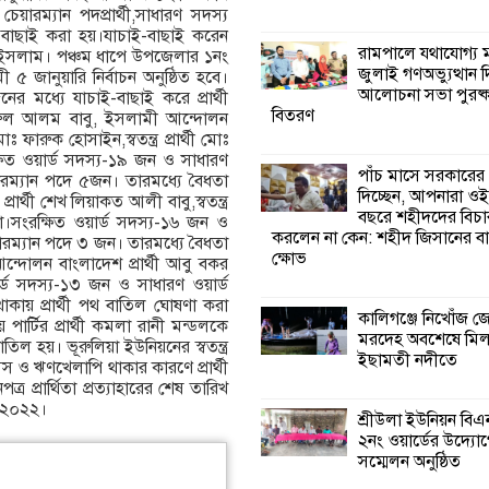
়ারম্যান পদপ্রার্থী,সাধারণ সদস্য
চাই-বাছাই করা হয়।যাচাই-বাছাই করেন
কালিগঞ্জে নিখোঁজ 
রামপালে যথাযোগ্য মর
ল ইসলাম। পঞ্চম ধাপে উপজেলার ১নং
মরদেহ অবশেষে ম
জুলাই গণঅভ্যুত্থান 
৫ জানুয়ারি নির্বাচন অনুষ্ঠিত হবে।
ইছামতী নদীতে
আলোচনা সভা পুরষ্ক
ের মধ্যে যাচাই-বাছাই করে প্রার্থী
বিতরণ
ফরুল আলম বাবু, ইসলামী আন্দোলন
োঃ ফারুক হোসাইন,স্বতন্ত্র প্রার্থী মোঃ
শ্রীউলা ইউনিয়ন বি
্ষিত ওয়ার্ড সদস্য-১৯ জন ও সাধারণ
২নং ওয়ার্ডের উদ্যো
পাঁচ মাসে সরকারের
ারম্যান পদে ৫জন। তারমধ্যে বৈধতা
কর্মী সম্মেলন অনুষ্ঠ
দিচ্ছেন, আপনারা ওই
্রার্থী শেখ লিয়াকত আলী বাবু,স্বতন্ত্র
বছরে শহীদদের বিচা
 দোহা।সংরক্ষিত ওয়ার্ড সদস্য-১৬ জন ও
করলেন না কেন: শহীদ জিসানের বা
য়ারম্যান পদে ৩ জন। তারমধ্যে বৈধতা
শ্যামনগরে জলবায়ু
ক্ষোভ
্দোলন বাংলাদেশ প্রার্থী আবু বকর
সহনশীল জনগোষ্ঠী 
য়ার্ড সদস্য-১৩ জন ও সাধারণ ওয়ার্ড
প্রকল্পের অংশগ্রহণ
থাকায় প্রার্থী পথ বাতিল ঘোষণা করা
শিখন ও অভিজ্ঞতা বিনিময় সভা
কালিগঞ্জে নিখোঁজ 
ার্টির প্রার্থী কমলা রানী মন্ডলকে
মরদেহ অবশেষে মি
 হয়। ভূরুলিয়া ইউনিয়নের স্বতন্ত্র
ইছামতী নদীতে
েস ও ঋণখেলাপি থাকার কারণে প্রার্থী
শ্যামনগরে বনবিভা
র প্রার্থিতা প্রত্যাহারের শেষ তারিখ
সিএমসির সাথে জে
রি ২০২২।
মতবিনিময় সভা
শ্রীউলা ইউনিয়ন বি
২নং ওয়ার্ডের উদ্যোগ
সম্মেলন অনুষ্ঠিত