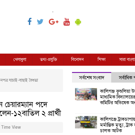
,
খেলাধুলা
তথ্য-প্রযুক্তি
বিনোদন
শিক্ষা
সারা বাংলা
সর্বশেষ সংবাদ
সর্বাধিক
়নপত্র যাচাই-বাছাই বৈধতা
কালিগঞ্জ কুশুলিয়া উচ
মাধ্যমিক বিদ্যালয়ে
ে চেয়ারম্যান পদে
কমিটির অভিষেক অনু
েন-১২বাতিল ২ প্রার্থী
কালিগঞ্জে ট্রাকচাপা
মর্মান্তিক মৃত্যু, ট্রাক
 Time View
চালক আটক