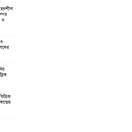
 সহনশীল
্পের
ন ও
 ও
েদের
নির
্রিক
িত্তিক
ন্দ্রের