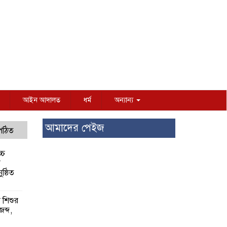
আইন আদালত
ধর্ম
অন্যান্য
আমাদের পেইজ
 পঠিত
্চ
র
ষ্ঠিত
য় শিশুর
 জব্দ,