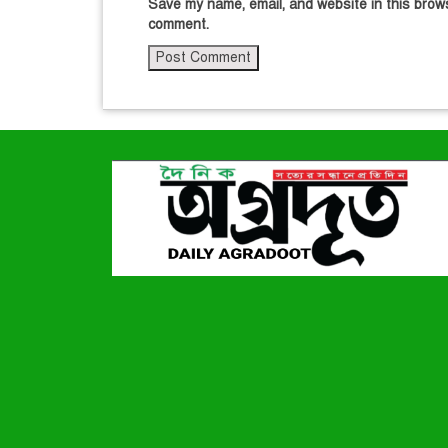
Save my name, email, and website in this brows
comment.