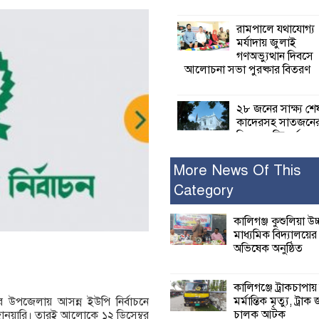
রামপালে যথাযোগ্য
মর্যাদায় জুলাই
গণঅভ্যুত্থান দিবসে
আলোচনা সভা পুরষ্কার বিতরণ
২৮ জনের সাক্ষ্য শে
কাদেরসহ সাতজনে
বিরুদ্ধে যুক্তিতর্ক
ট্রাইব্যুনালে
More News Of This
Category
ইসলামের সবচেয়ে 
ক্ষতি করেছে জামায়
নুরুল হক নুর
কালিগঞ্জ কুশুলিয়া উচ
মাধ্যমিক বিদ্যালয়ে
অভিষেক অনুষ্ঠিত
পাঁচ মাসে সরকারে
দিচ্ছেন, আপনারা ওই
বছরে শহীদদের বিচ
কালিগঞ্জে ট্রাকচাপায়
করলেন না কেন: শহীদ জিসানের 
মর্মান্তিক মৃত্যু, ট্রাক 
র উপজেলায় আসন্ন ইউপি নির্বাচনে
ক্ষোভ
চালক আটক
 জানুয়ারি। তারই আলোকে ১২ ডিসেম্বর