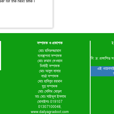
er for the next time I
সম্পাদক ও প্রকাশক
ই
মোঃ মনিরুজ্জামান
ব্যবস্থাপনা সম্পাদক
বি: দ্র: প্রকাশ
মোঃ রুমান দেওয়ান
নির্বাহী সম্পাদক
এই ওয়েবসাই
মোঃ আবুল বাসার
বার্তা সম্পাদক
মোঃ হাবিবুর রহমান
যুগ্ন সম্পাদক
মোঃ সেলিম মোড়ল
ডাঃ মোঃ সাইফুল ইসলাম
মোবাইলঃ 019107
01307100048,
www.dailyagradoot.com