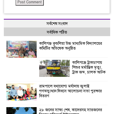
সর্বশেষ সংবাদ
সর্বাধিক পঠিত
কালিগঞ্জ কুশুলিয়া উচ্চ মাধ্যমিক বিদ্যালয়ের
কমিটির অভিষেক অনুষ্ঠিত
কালিগঞ্জে ট্রাকচাপায়
শিশুর মর্মান্তিক মৃত্যু,
ট্রাক জব্দ, চালক আটক
রামপালে যথাযোগ্য মর্যাদায় জুলাই
গণঅভ্যুত্থান দিবসে আলোচনা সভা পুরষ্কার
বিতরণ
২৮ জনের সাক্ষ্য শেষ, কাদেরসহ সাতজনের