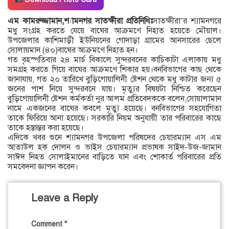
এম কামরুজ্জামান,শ্যামনগর সাতক্ষীরা প্রতিনিধিঃ
সাতক্ষীরা’র শ্যামনগরে
মধু সংগ্রহ করতে যেয়ে বাঘের আক্রমণে নিহাত হয়েতে মৌয়াল।
উপজেলার কাশিমাড়ী ইউনিয়নের গোদাড়া গ্রামের আনসারের ছেলে
সোলায়মান (৪০)বাঘের আক্রমণে নিহাত হন।
গত বৃহস্পতিবার ২৪ মার্চ বিকালে সুন্দরবনের কাচিকাটা এলাকায় মধু
সমগ্রহ করতে গিয়ে বাঘের আক্রমণে শিকার হয়।বনবিভাগের কাছ থেকে
জানাযায়, গত ২০ তারিখে বুড়িগোয়ালিনী ষ্টেশন থেকে মধু কাটার জন্য ৫
জনের পাশ নিয়ে সুন্দরবনে যায়। মৃত্যুর বিষয়টা নিশ্চিত করেছেন
বুড়িগোয়ালিনী ষ্টেশন কর্মকর্তা নুর আলম প্রতিবেদককে বলেন,সোয়ালামান
নামে একজনের বাঘের কবলে মৃত্যু হয়েছে। বনবিভাগের সহযোগিতা
তাকে ফিরিয়ে আনা হয়েছে। সরকারি নিয়ম অনুযায়ী তার পরিবারের কাছে
তাকে হস্তান্তর করা হয়েছে।
এদিকে খবর শুনে শ্যামনগর উপজেলা পরিষদের চেয়ারম্যান এস এম
আতাউল হক দোলন ও ভাইস চেয়ারম্যান প্রভাষক সাইদ-উজ-জামান
সাঈদ নিহত সোলাইমানের বাড়িতে যান এবং শোকার্ত পরিবারের প্রতি
সমবেদনা জ্ঞাপন করেন।
Leave a Reply
Comment
*