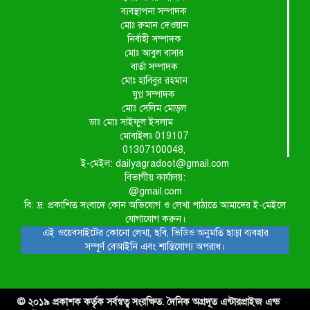
ব্যবস্থাপনা সম্পাদক
মোঃ রুমান দেওয়ান
নির্বাহী সম্পাদক
মোঃ আবুল বাসার
বার্তা সম্পাদক
মোঃ হাবিবুর রহমান
যুগ্ন সম্পাদক
মোঃ সেলিম মোড়ল
ডাঃ মোঃ সাইফুল ইসলাম
মোবাইলঃ 019107
01307100048,
ই-মেইল: dailyagradoot@gmail.com
বিভাগীয় কার্যালয়:
@gmail.com
বি: দ্র: প্রকাশিত সংবাদে কোন অভিযোগ ও লেখা পাঠাতে আমাদের ই-মেইলে
যোগাযোগ করুন।
এই ওয়েবসাইটের কোনো লেখা, ছবি, ভিডিও অনুমতি ছাড়া ব্যবহার
সম্পূর্ণ বেআইনি এবং শাস্তিযোগ্য অপরাধ।
© ২০১৯ প্রকাশক কর্তৃক সর্বস্বত্ব সংরক্ষিত. দৈনিক অগ্রদূত এন্টারপ্রাইজ এন্ড