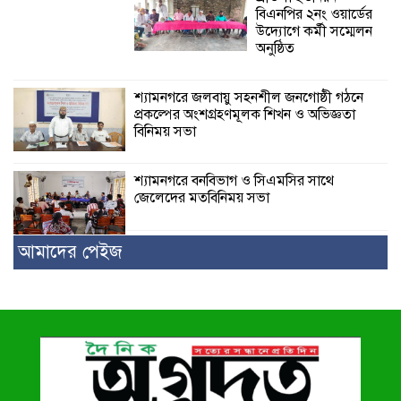
বিএনপির ২নং ওয়ার্ডের
উদ্যোগে কর্মী সম্মেলন
অনুষ্ঠিত
শ্যামনগরে জলবায়ু সহনশীল জনগোষ্ঠী গঠনে
প্রকল্পের অংশগ্রহণমূলক শিখন ও অভিজ্ঞতা
বিনিময় সভা
শ্যামনগরে বনবিভাগ ও সিএমসির সাথে
জেলেদের মতবিনিময় সভা
আমাদের পেইজ