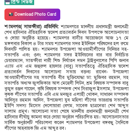
Download Photo Card
শ্যামনগর( সাতক্ষীরা) প্রতিনিধি:
শ্যামনগরে মাননীয় প্রধানমন্ত্রী জননেত্রী
শেখ হাসিনার ঐতিহাসিক স্বদেশ প্রত্যাবর্তন দিবস উপলক্ষে আলোচনাসভা
ও দোয়া অনুষ্ঠিত হয়েছে। শ্যামনগর বাসীর আয়োজনে আজ ১৭ মে
মঙ্গলবার বিকাল ৪ টার সময় শ্যামনগর সদর ইউনিয়ন পরিষদের হল রুমে
দিবসটি পালিত হয়। শ্যামনগর উপজেলা আওয়ামীলীগের সিনিয়র সহ-
সভাপতি এবং ৩নং শ্যামনগর সদর ইউনিয়নের বার বার নির্বাচিত
চেয়ারম্যান, সাতক্ষীরা নারী শিশু নির্যাতন দমন ট্রাইবুনালের পিপি জনাব
এ্যাড এস এম জহুরুল হায়দার (বাবু) সভাপতিত্বে ঐতিহাসিক স্বদেশ
প্রত্যাবর্তন দিবসের আলোচনা সভায় বক্তব্য রাখেন- উপজেলা
আওয়ামীলীগের সহ সভাপতি বীর মুক্তিযোদ্ধা ডা: মুজিবর রহমান, সহ
সভাপতি অধ্যক্ষ জুলফিকার আল মেহেদী লিটন, শ্রম বিষয়ক সম্পাদক বাবু
কুমুদ রঞ্জন গায়েন, কৃষি বিষয়ক সম্পদক শেখ সিরাজুল ইসলাম, উপজেলা
কৃষক লীগের সভাপতি এবি এম মনজুর এলাহী খোকন, সাধারন সম্পাদক
আনিসুর রহমান আনিস, উপজেলা যুব মহিলা লীগের ভারপ্রাপ্ত সভাপতি
ইউপি সদস্য মিসেস দেলোয়ারা বেগম, সাবেক ছাত্রনেতা শেখ আব্দুস
সালাম প্রমূখ। আলোচনা সভা শেষে মাননীয় প্রধানমন্ত্রী জননেত্রী শেখ
হাসিনার দীর্ঘায়ু কামনা করে দোয়া অনুষ্ঠান পরিচালিত হয়। আলোচনাসভার
সার্বিক অনুষ্ঠানটি পরিচালনা করেন শ্যামনগর উপজেলা বঙ্গবন্ধু সৈনিকে
লীগের আহবায়ক জি এম আব্দুর রব।