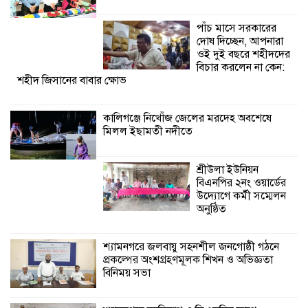
বিএনপির ২নং ওয়ার্ডের
উদ্যোগে কর্মী সম্মেলন
পাঁচ মাসে সরকারের
অনুষ্ঠিত
দোষ দিচ্ছেন, আপনারা
ওই দুই বছরে শহীদদের
শ্যামনগরে জলবায়ু সহনশীল জনগোষ্ঠী গঠনে
বিচার করলেন না কেন:
শহীদ জিসানের বাবার ক্ষোভ
প্রকল্পের অংশগ্রহণমূলক শিখন ও অভিজ্ঞতা
বিনিময় সভা
কালিগঞ্জে নিখোঁজ জেলের মরদেহ অবশেষে
মিলল ইছামতী নদীতে
শ্যামনগরে বনবিভাগ ও সিএমসির সাথে
জেলেদের মতবিনিময় সভা
শ্রীউলা ইউনিয়ন
বিএনপির ২নং ওয়ার্ডের
উদ্যোগে কর্মী সম্মেলন
অনুষ্ঠিত
শ্যামনগরে জলবায়ু সহনশীল জনগোষ্ঠী গঠনে
প্রকল্পের অংশগ্রহণমূলক শিখন ও অভিজ্ঞতা
বিনিময় সভা