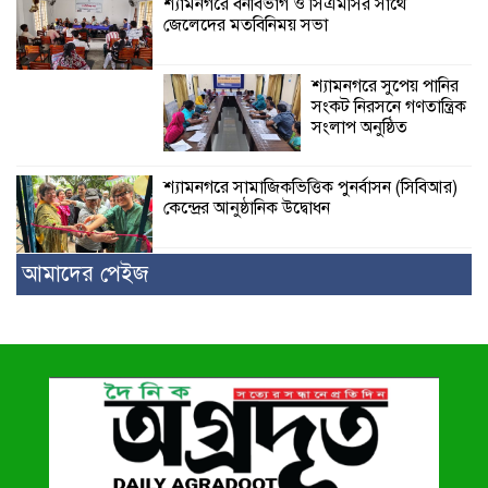
শ্যামনগরে বনবিভাগ ও সিএমসির সাথে
জেলেদের মতবিনিময় সভা
শ্যামনগরে সুপেয় পানির
সংকট নিরসনে গণতান্ত্রিক
সংলাপ অনুষ্ঠিত
শ্যামনগরে সামাজিকভিত্তিক পুনর্বাসন (সিবিআর)
কেন্দ্রের আনুষ্ঠানিক উদ্বোধন
আমাদের পেইজ