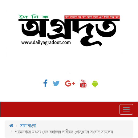
,
Toggl
navig
সারা বাংলা
শ্যামনগরে মৎস্য ঘের বহালের দাবীতে প্রেসক্লাবে সংবাদ সম্মেলন