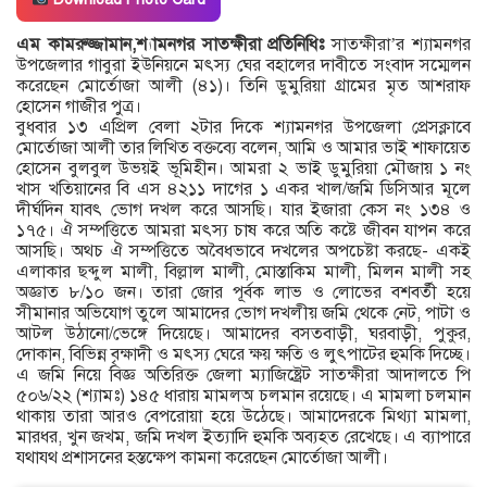
এম কামরুজ্জামান,শ্যামনগর সাতক্ষীরা প্রতিনিধিঃ
সাতক্ষীরা’র শ্যামনগর
উপজেলার গাবুরা ইউনিয়নে মৎস্য ঘের বহালের দাবীতে সংবাদ সম্মেলন
করেছেন মোর্তোজা আলী (৪১)। তিনি ডুমুরিয়া গ্রামের মৃত আশরাফ
হোসেন গাজীর পুত্র।
বুধবার ১৩ এপ্রিল বেলা ২টার দিকে শ্যামনগর উপজেলা প্রেসক্লাবে
মোর্তোজা আলী তার লিখিত বক্তব্যে বলেন, আমি ও আমার ভাই শাফায়েত
হোসেন বুলবুল উভয়ই ভূমিহীন। আমরা ২ ভাই ডুমুরিয়া মৌজায় ১ নং
খাস খতিয়ানের বি এস ৪২১১ দাগের ১ একর খাল/জমি ডিসিআর মূলে
দীর্ঘদিন যাবৎ ভোগ দখল করে আসছি। যার ইজারা কেস নং ১৩৪ ও
১৭৫। ঐ সম্পত্তিতে আমরা মৎস্য চাষ করে অতি কষ্টে জীবন যাপন করে
আসছি। অথচ ঐ সম্পত্তিতে অবৈধভাবে দখলের অপচেষ্টা করছে- একই
এলাকার ছব্দুল মালী, বিল্লাল মালী, মোস্তাকিম মালী, মিলন মালী সহ
অজ্ঞাত ৮/১০ জন। তারা জোর পূর্বক লাভ ও লোভের বশবর্তী হয়ে
সীমানার অভিযোগ তুলে আমাদের ভোগ দখলীয় জমি থেকে নেট, পাটা ও
আটল উঠানো/ভেঙ্গে দিয়েছে। আমাদের বসতবাড়ী, ঘরবাড়ী, পুকুর,
দোকান, বিভিন্ন বৃক্ষাদী ও মৎস্য ঘেরে ক্ষয় ক্ষতি ও লুৎপাটের হুমকি দিচ্ছে।
এ জমি নিয়ে বিজ্ঞ অতিরিক্ত জেলা ম্যাজিষ্ট্রেট সাতক্ষীরা আদালতে পি
৫০৬/২২ (শ্যামঃ) ১৪৫ ধারায় মামলঅ চলমান রয়েছে। এ মামলা চলমান
থাকায় তারা আরও বেপরোয়া হয়ে উঠেছে। আমাদেরকে মিথ্যা মামলা,
মারধর, খুন জখম, জমি দখল ইত্যাদি হুমকি অব্যহত রেখেছে। এ ব্যাপারে
যথাযথ প্রশাসনের হস্তক্ষেপ কামনা করেছেন মোর্তোজা আলী।