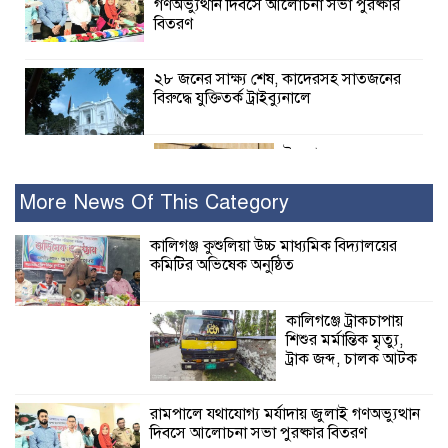
গণঅভ্যুত্থান দিবসে আলোচনা সভা পুরষ্কার
বিতরণ
২৮ জনের সাক্ষ্য শেষ, কাদেরসহ সাতজনের
বিরুদ্ধে যুক্তিতর্ক ট্রাইব্যুনালে
ইসলামের সবচেয়ে
বেশি ক্ষতি করেছে
জামায়াত: নুরুল হক
More News Of This Category
নুর
কালিগঞ্জ কুশুলিয়া উচ্চ মাধ্যমিক বিদ্যালয়ের
কমিটির অভিষেক অনুষ্ঠিত
পাঁচ মাসে সরকারের দোষ দিচ্ছেন, আপনারা
ওই দুই বছরে শহীদদের বিচার করলেন না
কেন: শহীদ জিসানের বাবার ক্ষোভ
কালিগঞ্জে ট্রাকচাপায়
শিশুর মর্মান্তিক মৃত্যু,
কালিগঞ্জে নিখোঁজ জেলের মরদেহ অবশেষে
ট্রাক জব্দ, চালক আটক
মিলল ইছামতী নদীতে
রামপালে যথাযোগ্য মর্যাদায় জুলাই গণঅভ্যুত্থান
দিবসে আলোচনা সভা পুরষ্কার বিতরণ
শ্রীউলা ইউনিয়ন