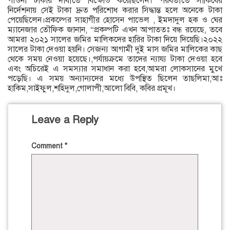
পাওনা টাকার দাবীতে বিক্ষোভ করেছিলেন। পরবর্তীতে সাকিবের
নির্দেশনায় সেই টাকা দ্রুত পরিশোধ করার সিদ্ধান্ত হলে অনেকে টাকা
পেয়েছিলেন।প্রকল্পের সাহাগীর হোসেন পাভেল , ইমদাদুল হক ও ঘের
ম্যানেজার তৌফিক জানান, “প্রকল্পটি এখন আপাততঃ বন্ধ রয়েছে, তবে
আমরা ২০২১ সালের জমির মালিকদের হারির টাকা দিয়ে দিয়েছি।২০২২
সালের টাকা দেওয়া হয়নি। সেজন্য আগামী দুই মাস জমির মালিকের কাছ
থেকে সময় নেওয়া হয়েছে।,পর্যায়ক্রমে তাদের ন্যায্য টাকা দেওয়া হবে
এবং অচিরেই এ সমস্যার সমাধান করা হবে,আমরা লোকসানের মুখে
পড়েছি। এ সময় অন্যান্যদের মধ্যে উপস্থিত ছিলেন তাছলিমা,আঃ
হাকিম,সাইফুল,শহিদুল,গোলাপী,আলো বিবি, কবির প্রমূখ।
Leave a Reply
Comment
*