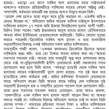
হয়েছে। এছাড়া এর আগে সাকিব আল হাসানের নামে সাইনবোর্ড
থাকলেও বর্তমানে প্রতিষ্ঠানটিতে সাকিবের নামের কোনো অস্তিত্ব নেই।
পাশাপাশি, বর্তমানে খামারটি বন্ধ রয়েছে বলেও উল্লেখ করেন তিনি।
“মেয়াদ শেষ হলেও তারা নতুন করে চুক্তি করছেন না। এমনকি জমিও
ফেরত দিচ্ছেন না,” অভিযোগ জমির আরেক মালিক সাইফুল ইসলামের
সাকিবের প্রকল্পে ১৭ শতক জমি ইজারা দিয়েছিলেন সুরাত আলী গাজী।
তিনিও টাকা পাবেন।”জমি ইজারাদার আবুল বাসার বলেন, মৌখিকভাবে
আমরা ঘটনা ইউনিয়নের চেয়ারম্যানকে জানিয়েছি। তিনিও কোনো সু্রাহা
করতে পারেননি।”ক্রিকেটার সাকিব আল হাসান ও তার ব্যবসায়িক
সহযোগীদের বিরুদ্ধে একই অভিযোগ সকল জমির মালিকদের।
সামসুদ্দীন গাজী বলেন, “একজন স্বনামধন্য ক্রিকেটার হিসেবে আমরা
সাকিবকে শ্রদ্ধা করি। তার তো টাকার অভাব থাকার কথা নয়।”আমরা
সমস্যার সমাধান চাই। আমরা তার ভাবমূর্তি ক্ষুন্ন করে প্রশাসনের কাছে
যেতে চাই না।বুড়িগোয়ালিনী ইউপি চেয়ারম্যান হাজী নজরুলের সাথে
যোগাযোগ করা হলে তিনি বলেন, “কাঁকড়া হ্যাচারি থেকে সাকিব আল
হাসানের নামের সাইনবোর্ডটি খুলে ফেলা হয়েছে। গত দুই বছর ধরে
হ্যাচারিতে কোন কার্যক্রম নেই। জমির মালিকরা উপজেলা চেয়ারম্যান
কাছে অভিযোগ করেন তিনি আমার কাছে দায়িত্ব দেন সাকিবের দুই
সহযোগী ইমদাদুল হক ও সাহাগীর হোসেন পাভেল সঙ্গে যোগাযোগ করি।
তারা দ্রুত সমস্যার সমাধান করতে চেয়েছেন। তারা আরও জানান,
“প্রকল্পটিতে এখন সাকিব আল হাসান আদৌ আছেন কিনা তা আমরা
বলতে পারছি না। সাকিবের বিরুদ্ধে অভিযোগ আনতে চাই না কারণ তিনি
দেশের সম্পদ।” খামারের শ্রমিকরা পাওনা টাকা ও জমির মালিকদের