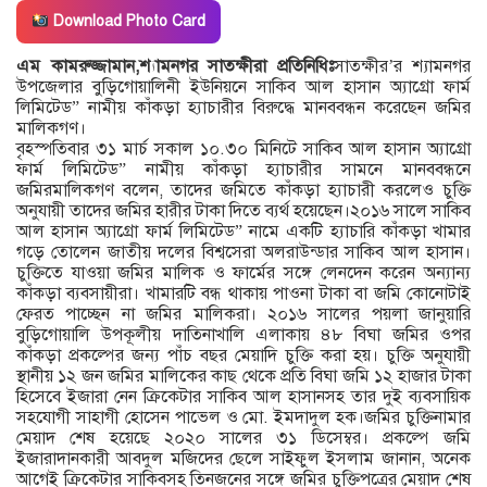
Download Photo Card
এম কামরুজ্জামান,শ্যামনগর সাতক্ষীরা প্রতিনিধিঃ
সাতক্ষীর’র শ্যামনগর
উপজেলার বুড়িগোয়ালিনী ইউনিয়নে সাকিব আল হাসান অ্যাগ্রো ফার্ম
লিমিটেড” নামীয় কাঁকড়া হ্যাচারীর বিরুদ্ধে মানববন্ধন করেছেন জমির
মালিকগণ।
বৃহস্পতিবার ৩১ মার্চ সকাল ১০.৩০ মিনিটে সাকিব আল হাসান অ্যাগ্রো
ফার্ম লিমিটেড” নামীয় কাঁকড়া হ্যাচারীর সামনে মানববন্ধনে
জমিরমালিকগণ বলেন, তাদের জমিতে কাঁকড়া হ্যাচারী করলেও চুক্তি
অনুযায়ী তাদের জমির হারীর টাকা দিতে ব্যর্থ হয়েছেন।২০১৬ সালে সাকিব
আল হাসান অ্যাগ্রো ফার্ম লিমিটেড” নামে একটি হ্যাচারি কাঁকড়া খামার
গড়ে তোলেন জাতীয় দলের বিশ্বসেরা অলরাউন্ডার সাকিব আল হাসান।
চুক্তিতে যাওয়া জমির মালিক ও ফার্মের সঙ্গে লেনদেন করেন অন্যান্য
কাঁকড়া ব্যবসায়ীরা। খামারটি বন্ধ থাকায় পাওনা টাকা বা জমি কোনোটাই
ফেরত পাচ্ছেন না জমির মালিকরা। ২০১৬ সালের পয়লা জানুয়ারি
বুড়িগোয়ালি উপকূলীয় দাতিনাখালি এলাকায় ৪৮ বিঘা জমির ওপর
কাঁকড়া প্রকল্পের জন্য পাঁচ বছর মেয়াদি চুক্তি করা হয়। চুক্তি অনুযায়ী
স্থানীয় ১২ জন জমির মালিকের কাছ থেকে প্রতি বিঘা জমি ১২ হাজার টাকা
হিসেবে ইজারা নেন ক্রিকেটার সাকিব আল হাসানসহ তার দুই ব্যবসায়িক
সহযোগী সাহাগী হোসেন পাভেল ও মো. ইমদাদুল হক।জমির চুক্তিনামার
মেয়াদ শেষ হয়েছে ২০২০ সালের ৩১ ডিসেম্বর। প্রকল্পে জমি
ইজারাদানকারী আবদুল মজিদের ছেলে সাইফুল ইসলাম জানান, অনেক
আগেই ক্রিকেটার সাকিবসহ তিনজনের সঙ্গে জমির চুক্তিপত্রের মেয়াদ শেষ