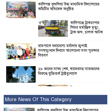
কালিগঞ্জ কুশুলিয়া উচ্চ মাধ্যমিক বিদ্যালয়ের
কমিটির অভিষেক অনুষ্ঠিত
কালিগঞ্জে ট্রাকচাপায়
শিশুর মর্মান্তিক মৃত্যু,
ট্রাক জব্দ, চালক আটক
রামপালে যথাযোগ্য মর্যাদায় জুলাই
গণঅভ্যুত্থান দিবসে আলোচনা সভা পুরষ্কার
বিতরণ
২৮ জনের সাক্ষ্য শেষ, কাদেরসহ সাতজনের
বিরুদ্ধে যুক্তিতর্ক ট্রাইব্যুনালে
ইসলামের সবচেয়ে
বেশি ক্ষতি করেছে
জামায়াত: নুরুল হক
More News Of This Category
নুর
কালিগঞ্জ কুশুলিয়া উচ্চ মাধ্যমিক বিদ্যালয়ের