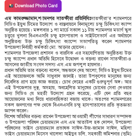
Download Photo Card
এম কামরুজ্জামান,শ্যামনগর সাতক্ষীরা প্রতিনিধিঃ
সাতক্ষীরা’র শ্যামনগরে
সিডিও ইয়ুথ টিমের উদ্যোগ ও বাস্তবায়নে বিনামূল্যে চক্ষু চিকিৎসা ক্যাম্প
অনুষ্ঠিত হয়েছে। মঙ্গলবার ১ লা মার্চে সকাল ১১ টায় শ্যামনগর মডার্ণ স্কুল
চত্ত্বরে খুলনা বিএনএসবি চক্ষু হাসপাতাল ও সাইটসেভার্স এর অর্থায়নে
অনুষ্ঠিতব্য উক্ত চক্ষু চিকিৎসা ক্যাম্পে সভাপতিত্ব করেন শ্যামনগর
উপজেলা নির্বাহী কর্মকর্তা মো. আক্তার হোসেন।
শ্যামনগর উপজেলা প্রশাসন ও বারসিক এর সহযোগিতায় অনুষ্ঠিতব্য উক্ত
চক্ষু ক্যাম্পে প্রধান অতিথি হিসেবে উদ্বোধন ও বক্তব্য রাখেন সাতক্ষীরা-৪
আসনের জাতীয় সংসদ সদস্য এস.এম জগলুল হায়দার।
প্রধান অতিথি তার বক্তব্যে বলেন, অন্ধজনে দেহ আলো; সিডিও ইয়ুথ টিমের
এই আয়োজনকে আমি সাধুবাদ জানাই। তারা উপকূলের মানুষের জন্য
নিবেদিত প্রাণ হয়ে কাজ করছে। চোখ দেহের একটি গুরুত্বপূর্ণ অঙ্গ। আর
এই উপজেলার দুস্থ, অসহায়, অবহেলিত মানুষের চোখের সেবা দেওয়ার
জন্য সিডিও যে মহতী উদ্যোগ গ্রহন করেছে, এটি যেন প্রতি বছর
আয়োজনের মধ্য দিয়ে ধারাবাহিকতা বজায় থাকে। অতঃপর শ্যামনগরের
সকল জনগণের পক্ষ থেকে বিএনএসবি চক্ষু হাসপাতালের প্রতি কৃতজ্ঞতা
জ্ঞাপন করেন।
বিশেষ অতিথির বক্তব্য রাখেন উপজেলা আওয়ামী লীগের সাধারণ সম্পাদক
ও উপজেলা পরিষদ চেয়ারম্যান এস.এম আতাউল হক দোলন, উপজেলা
পরিষদের ভাইস চেয়ারম্যান প্রভাষক সাঈদ-উজ-জামান সাঈদ, মহিলা
ভাইস চেয়ারম্যান মিসেস খালেদা আইয়ুব ডলি, সহকারী কমিশনার (ভূমি)