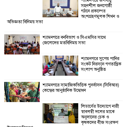
শ্যামনগরে জলবায়ু
জেলেদের মতবিনিময় সভা
সহনশীল জনগোষ্ঠী
গঠনে প্রকল্পের
অংশগ্রহণমূলক শিখন ও
অভিজ্ঞতা বিনিময় সভা
শ্যামনগরে বনবিভাগ ও সিএমসির সাথে
জেলেদের মতবিনিময় সভা
শ্যামনগরে সুপেয় পানির
সংকট নিরসনে গণতান্ত্রিক
সংলাপ অনুষ্ঠিত
শ্যামনগরে সামাজিকভিত্তিক পুনর্বাসন (সিবিআর)
কেন্দ্রের আনুষ্ঠানিক উদ্বোধন
লিডার্সের উদ্যোগে নারী
স্বাবলম্বী দলের মাঝে
অনুদানের চেক ও
কৃষকদের বীজ সংরক্ষণ