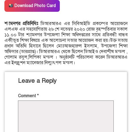
Download Photo Card
শ্যামনগর প্রতিনিধিঃ
ডিআরআরএ এর সিবিআইডি প্রকল্পের আয়োজনে
এলএফ এর সহযোগিতায় ২৬ শে নভেম্বর ২০২০ রোজ বৃহস্পতিবার সকাল
১১.০০ টার শ্যামনগর উপজেলা শিক্ষা অধিদপ্তরের সাথে প্রতিবন্ধী বান্ধব
একীভূত শিক্ষা বিষয়ে এক আলোচনা সভার আয়োজন করা হয়।উক্ত সভায়
প্রধান অতিথি হিসাবে ছিলেন মোঃআজহারুল ইসলাম, উপজেলা শিক্ষা
অফিসার (ভারপ্রাপ্ত)। ডিআরআরএ থেকে ছিলেন ডিআইও দেবাশীষ মন্ডল ,
গোলাম রসুল,লিপিকা মন্ডল । অনুষ্ঠানটি পরিচালনা করেন ডিআরআরএ
এর ইনক্লুশন ম্যানেজার নিল্যুৎপল মন্ডল।
Leave a Reply
Comment
*