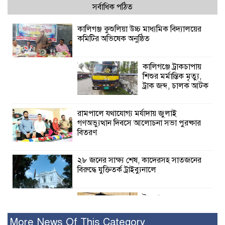
সর্বাধিক পঠিত
কালিগঞ্জ কুশুলিয়া উচ্চ মাধ্যমিক বিদ্যালয়ের
কমিটির অভিষেক অনুষ্ঠিত
কালিগঞ্জে ট্রাকচাপায়
শিশুর মর্মান্তিক মৃত্যু,
ট্রাক জব্দ, চালক আটক
রামপালে যথাযোগ্য মর্যাদায় জুলাই
গণঅভ্যুত্থান দিবসে আলোচনা সভা পুরষ্কার
বিতরণ
২৮ জনের সাক্ষ্য শেষ, কাদেরসহ সাতজনের
বিরুদ্ধে যুক্তিতর্ক ট্রাইব্যুনালে
ইসলামের সবচেয়ে
বেশি ক্ষতি করেছে
জামায়াত: নুরুল হক
More News Of This Category