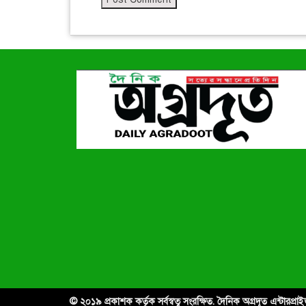
© ২০১৯ প্রকাশক কর্তৃক সর্বস্বত্ব সংরক্ষিত. দৈনিক অগ্রদূত এন্টারপ্র