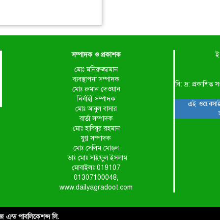
সম্পাদক ও প্রকাশক
ই
মোঃ মনিরুজ্জামান
ব্যবস্থাপনা সম্পাদক
বি: দ্র: প্রকাশ
মোঃ রুমান দেওয়ান
নির্বাহী সম্পাদক
এই ওয়েবসাই
মোঃ আবুল বাসার
বার্তা সম্পাদক
মোঃ হাবিবুর রহমান
যুগ্ন সম্পাদক
মোঃ সেলিম মোড়ল
ডাঃ মোঃ সাইফুল ইসলাম
মোবাইলঃ 019107
01307100048,
www.dailyagradoot.com
াইজ এন্ড পাবলিকেশন্স লি.