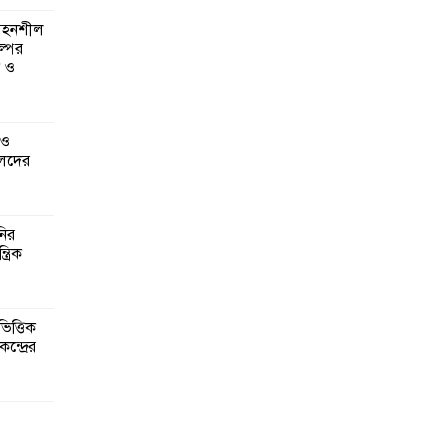
 সহনশীল
্পের
ন ও
 ও
েদের
নির
্রিক
িত্তিক
ন্দ্রের