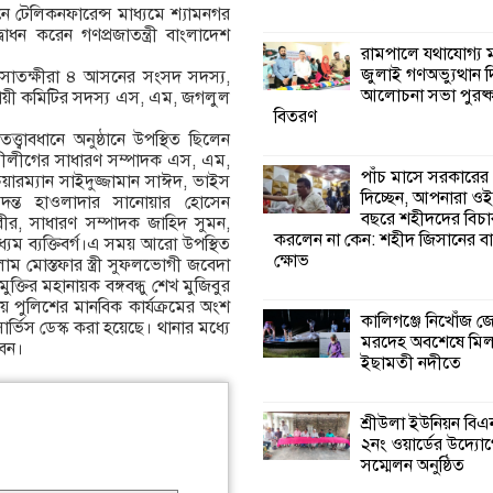
ে টেলিকনফারেন্স মাধ্যমে শ্যামনগর
দ্বোধন করেন গণপ্রজাতন্ত্রী বাংলাদেশ
কালিগঞ্জে নিখোঁজ 
রামপালে যথাযোগ্য মর
মরদেহ অবশেষে ম
জুলাই গণঅভ্যুত্থান 
লেন সাতক্ষীরা ৪ আসনের সংসদ সদস্য,
ইছামতী নদীতে
আলোচনা সভা পুরষ্ক
় স্থায়ী কমিটির সদস্য এস, এম, জগলুল
বিতরণ
্ত্বাবধানে অনুষ্ঠানে উপস্থিত ছিলেন
শ্রীউলা ইউনিয়ন বি
মীলীগের সাধারণ সম্পাদক এস, এম,
২নং ওয়ার্ডের উদ্যো
পাঁচ মাসে সরকারের
রম্যান সাইদুজ্জামান সাঈদ, ভাইস
কর্মী সম্মেলন অনুষ্ঠ
দিচ্ছেন, আপনারা ওই
দন্ত হাওলাদার সানোয়ার হোসেন
বছরে শহীদদের বিচা
বীর, সাধারণ সম্পাদক জাহিদ সুমন,
করলেন না কেন: শহীদ জিসানের বা
 গণমাধ্যম ব্যক্তিবর্গ।এ সময় আরো উপস্থিত
শ্যামনগরে জলবায়ু
ক্ষোভ
াম মোস্তফার স্ত্রী সুফলভোগী জবেদা
সহনশীল জনগোষ্ঠী 
ক্তির মহানায়ক বঙ্গবন্ধু শেখ মুজিবুর
প্রকল্পের অংশগ্রহণ
য় পুলিশের মানবিক কার্যক্রমের অংশ
শিখন ও অভিজ্ঞতা বিনিময় সভা
কালিগঞ্জে নিখোঁজ 
 সার্ভিস ডেস্ক করা হয়েছে। থানার মধ্যে
মরদেহ অবশেষে মি
বেন।
ইছামতী নদীতে
শ্যামনগরে বনবিভা
সিএমসির সাথে জে
মতবিনিময় সভা
শ্রীউলা ইউনিয়ন বি
২নং ওয়ার্ডের উদ্যোগ
সম্মেলন অনুষ্ঠিত