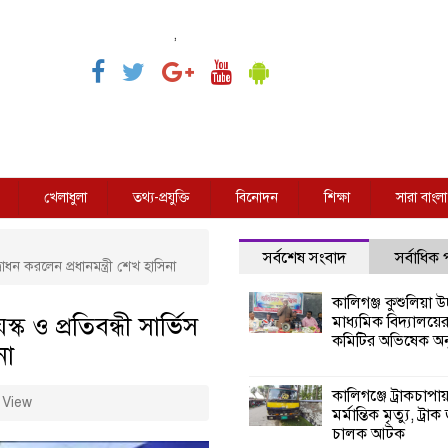
,
খেলাধুলা
তথ্য-প্রযুক্তি
বিনোদন
শিক্ষা
সারা বাংলা
সর্বশেষ সংবাদ
সর্বাধিক
্বোধন করলেন প্রধানমন্ত্রী শেখ হাসিনা
কালিগঞ্জ কুশুলিয়া উচ
ক ও প্রতিবন্ধী সার্ভিস
মাধ্যমিক বিদ্যালয়ে
কমিটির অভিষেক অনু
না
কালিগঞ্জে ট্রাকচাপা
 View
মর্মান্তিক মৃত্যু, ট্রাক
চালক আটক