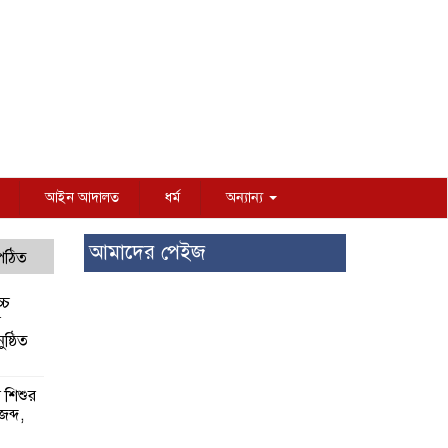
আইন আদালত
ধর্ম
অন্যান্য
আমাদের পেইজ
 পঠিত
্চ
র
ষ্ঠিত
য় শিশুর
 জব্দ,