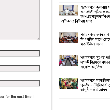
শ্যামনগরে জলবায়ু
জনগোষ্ঠী গঠনে প্রকল
অংশগ্রহণমূলক শিখ
অভিজ্ঞতা বিনিময় সভা
শ্যামনগরে বনবিভাগ
সিএমসির সাথে জেল
মতবিনিময় সভা
শ্যামনগরে সুপেয় পা
সংকট নিরসনে গণতান্ত
সংলাপ অনুষ্ঠিত
শ্যামনগরে সামাজিকভ
পুনর্বাসন (সিবিআর) কে
আনুষ্ঠানিক উদ্বোধন
er for the next time I