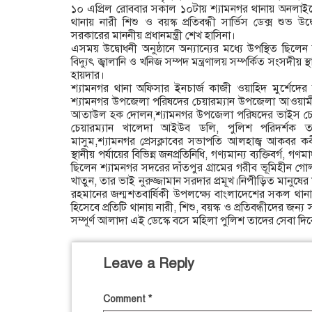
১০ এপ্রিল রোববার সকাল ১০টায় শ্যামনগর থানায় অনলাইন
থানায় নারী শিশু ও বয়স্ক প্রতিবন্ধী সার্ভিস ডেক্স শুভ উ
সরকারের মাননীয় প্রধানমন্ত্রী শেখ হাসিনা।
এসময় উদ্বোধনী অনুষ্ঠানে অন্যান্যের মধ্যে উপস্থিত ছি
বিদ্যুৎ জ্বালানি ও খনিজ সম্পদ মন্ত্রণালয় সম্পর্কিত সংসদীয
হায়দার।
শ্যামনগর থানা অফিসার ইনচার্জ কাজী ওয়াহিদ মুর্শেদের তত
শ্যামনগর উপজেলা পরিষদের চেয়ারম্যান উপজেলা আওয়া
আতাউল হক দোলন,শ্যামনগর উপজেলা পরিষদের ভাইস চেয়া
চেয়ারম্যান খালেদা আইউব ডলি, পুলিশ পরিদর্শক ত
মাসুম,শ্যামনগর প্রেসক্লাবের সভাপতি আলহাজ্ব আকবর ক
স্থানীয় পর্যায়ের বিভিন্ন জনপ্রতিনিধি, গণ্যমান্য ব্যক্তিবর্গ,
ছিলেন শ্যামনগর সদরের দাঁতপুর গ্রামের গরীব ভূমিহীন গোল
খাতুন, তার ভাই নুরুজ্জামান সরদার প্রমূখ।নিপীড়িত মানুষের মু
রহমানের জন্মশতবার্ষিকী উপলক্ষ্যে বাংলাদেশের সকল থানা
হিসেবে প্রতিটি থানায় নারী, শিশু, বয়স্ক ও প্রতিবন্ধীদের জন্য
সম্পূর্ণ আলাদা এই ডেস্কে বসে মহিলা পুলিশ তাদের সেবা দি
Leave a Reply
Comment
*