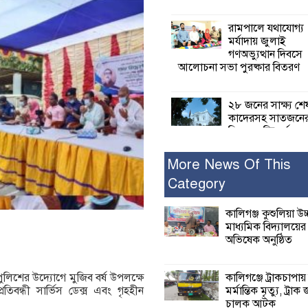
রামপালে যথাযোগ্য
মর্যাদায় জুলাই
গণঅভ্যুত্থান দিবসে
আলোচনা সভা পুরষ্কার বিতরণ
২৮ জনের সাক্ষ্য শে
কাদেরসহ সাতজনে
বিরুদ্ধে যুক্তিতর্ক
ট্রাইব্যুনালে
More News Of This
Category
ইসলামের সবচেয়ে 
ক্ষতি করেছে জামায়
নুরুল হক নুর
কালিগঞ্জ কুশুলিয়া উচ
মাধ্যমিক বিদ্যালয়ে
অভিষেক অনুষ্ঠিত
পাঁচ মাসে সরকারে
দিচ্ছেন, আপনারা ওই
বছরে শহীদদের বিচ
কালিগঞ্জে ট্রাকচাপায়
ুলিশের উদ্যোগে মুজিব বর্ষ উপলক্ষে
করলেন না কেন: শহীদ জিসানের 
মর্মান্তিক মৃত্যু, ট্রাক 
্রতিবন্ধী সার্ভিস ডেক্স এবং গৃহহীন
ক্ষোভ
চালক আটক