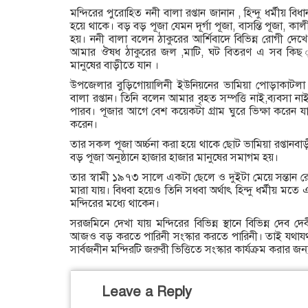
মন্দিরের পুরোহিত ননী বালা রপ্তান জানান , হিন্দু ধর্মীয় বি
হয়ে থাকে। বড় বড় পূজা যেমন দূর্গা পূজা, বাসন্তি পূজা, কাল
হয়। ননী বালা বলেন ঠাকুরের আর্শিবাদে বিভিন্ন রোগী দে
আমার ঔষধ ঠাকুরের জল ,মাটি, ঘট বিতরণ এ সব কিছ ু
মানুষের বাড়ীতে যান ।
উপজেলার বুড়িগোয়ালিনী ইউনিয়নের ভামিয়া পোড়াকাটলা গ্রাম
বালা রপ্তান। তিনি বলেন আমার বৃহত সম্পত্তি নাই,ব্যবসা
পারব। পূজার আগে বেশ কয়েকটা গ্রাম ঘুরে ভিক্ষা করেন যা
করেন।
তার সকল পূজা অর্চ্চনা করা হয়ে থাকে ছোট ভামিয়া রপ্তানবা
বড় পূজা অনুষ্ঠানে হাজার হাজার মানুষের সমাগম হয়।
তার স্বামী ১৯৭৩ সালে একটা ছেলে ও দুইটা মেয়ে সন্তান 
মারা যায়। বিধবা হয়েও তিনি সধবা অর্থাৎ হিন্দু ধর্মীয় মত
মন্দিরের মধ্যে থাকেন।
সরজমিনে দেখা যায় মন্দিরের বিভিন্ন স্থানে বিভিন্ন দেব দ
আজও বড় করতে পারিনী সংস্কার করতে পারিনী। তাই যথাযথ ক
সার্বজনীন মন্দিরটি জরুরী ভিত্তিতে সংস্কার কার্যক্রম করার জন্
Leave a Reply