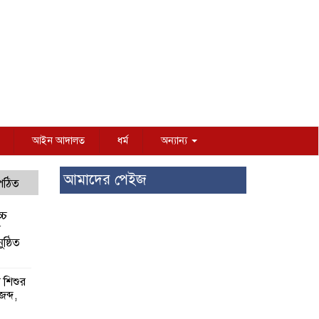
আইন আদালত
ধর্ম
অন্যান্য
আমাদের পেইজ
 পঠিত
্চ
র
ষ্ঠিত
য় শিশুর
 জব্দ,