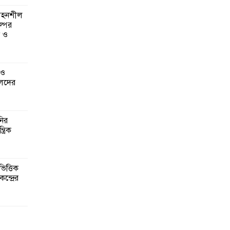
 সহনশীল
্পের
ন ও
 ও
েদের
নির
্রিক
িত্তিক
ন্দ্রের