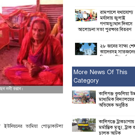
রামপালে যথাযোগ্য
মর্যাদায় জুলাই
গণঅভ্যুত্থান দিবসে
আলোচনা সভা পুরষ্কার বিতরণ
২৮ জনের সাক্ষ্য শে
কাদেরসহ সাতজনে
বিরুদ্ধে যুক্তিতর্ক
ট্রাইব্যুনালে
More News Of This
Category
ইসলামের সবচেয়ে 
ক্ষতি করেছে জামায়
ছেন ননী রপ্তান।
নুরুল হক নুর
কালিগঞ্জ কুশুলিয়া উচ
মাধ্যমিক বিদ্যালয়ে
অভিষেক অনুষ্ঠিত
পাঁচ মাসে সরকারে
দিচ্ছেন, আপনারা ওই
বছরে শহীদদের বিচ
কালিগঞ্জে ট্রাকচাপায়
করলেন না কেন: শহীদ জিসানের 
ী ইউনিয়নের ভামিয়া পোড়াকাটলা
মর্মান্তিক মৃত্যু, ট্রাক 
ক্ষোভ
চালক আটক