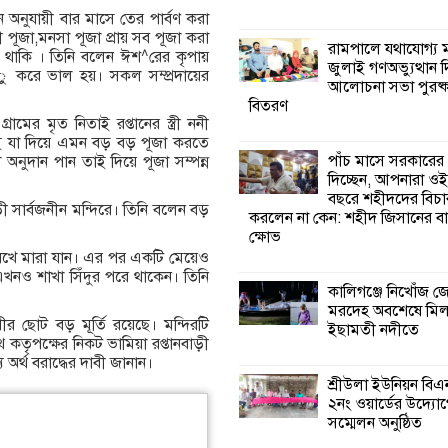
ধান অনুযায়ী বার মাসে তের পার্বণ করা
ী পূজা,মনসা পূজা প্রায় সব পূজা করা
কালিগঞ্জে নিখোঁজ 
রামপালে যথাযোগ্য মর
খে থাকি । তিনি বলেন ঈশ^রের কৃপায়
মরদেহ অবশেষে ম
জুলাই গণঅভ্যুত্থান 
 করে ভাল হয়। সকল সম্প্রদায়ের
ইছামতী নদীতে
আলোচনা সভা পুরষ্ক
বিতরণ
ের মৃত নিতাই রপ্তানের স্ত্রী ননী
শ্রীউলা ইউনিয়ন বি
 নাই যা দিয়ে এমন বড় বড় পূজা করতে
২নং ওয়ার্ডের উদ্যো
পাঁচ মাসে সরকারের
 অনুদান পান তাই দিয়ে পূজা সম্পন্ন
কর্মী সম্মেলন অনুষ্ঠ
দিচ্ছেন, আপনারা ওই
বছরে শহীদদের বিচা
ড়ী সার্বজনীন মন্দিরে। তিনি বলেন বড়
করলেন না কেন: শহীদ জিসানের বা
শ্যামনগরে জলবায়ু
ক্ষোভ
সহনশীল জনগোষ্ঠী 
রেখে মারা যান। এর পর একটি মেয়েও
প্রকল্পের অংশগ্রহণ
ে এখনও শাখা সিঁদুর পরে থাকেন। তিনি
শিখন ও অভিজ্ঞতা বিনিময় সভা
কালিগঞ্জে নিখোঁজ 
মরদেহ অবশেষে মি
েবীর ছোট বড় মূর্তি রয়েছে। মন্দিরটি
ইছামতী নদীতে
শ্যামনগরে বনবিভা
তৃপক্ষের নিকট ভামিয়া রপ্তানবাড়ী
সিএমসির সাথে জে
য অর্থ বরাদ্ধের দাবী জানান।
মতবিনিময় সভা
শ্রীউলা ইউনিয়ন বি
২নং ওয়ার্ডের উদ্যোগ
সম্মেলন অনুষ্ঠিত