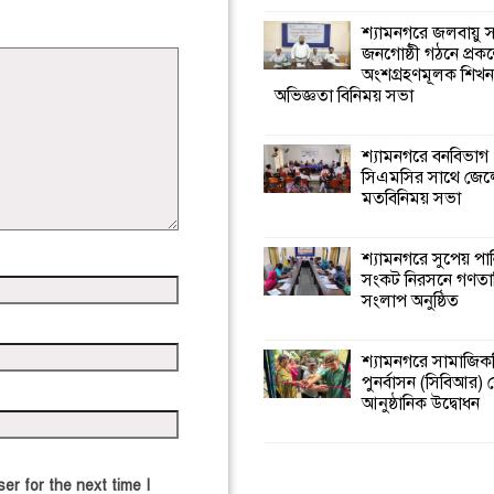
শ্যামনগরে জলবায়ু
জনগোষ্ঠী গঠনে প্রকল
অংশগ্রহণমূলক শিখ
অভিজ্ঞতা বিনিময় সভা
শ্যামনগরে বনবিভাগ
সিএমসির সাথে জেল
মতবিনিময় সভা
শ্যামনগরে সুপেয় পা
সংকট নিরসনে গণতান্ত
সংলাপ অনুষ্ঠিত
শ্যামনগরে সামাজিকভ
পুনর্বাসন (সিবিআর) কে
আনুষ্ঠানিক উদ্বোধন
er for the next time I