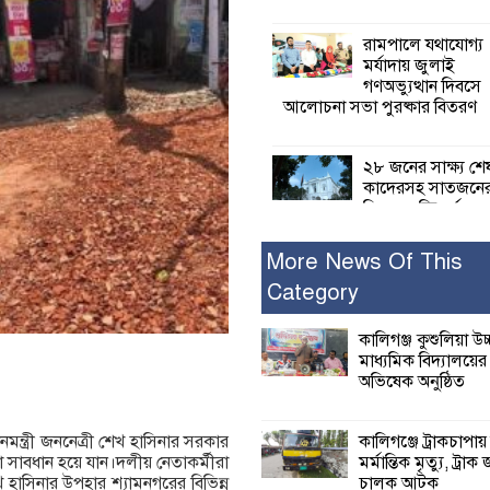
রামপালে যথাযোগ্য
মর্যাদায় জুলাই
গণঅভ্যুত্থান দিবসে
আলোচনা সভা পুরষ্কার বিতরণ
২৮ জনের সাক্ষ্য শে
কাদেরসহ সাতজনে
বিরুদ্ধে যুক্তিতর্ক
ট্রাইব্যুনালে
More News Of This
Category
ইসলামের সবচেয়ে 
ক্ষতি করেছে জামায়
নুরুল হক নুর
কালিগঞ্জ কুশুলিয়া উচ
মাধ্যমিক বিদ্যালয়ে
অভিষেক অনুষ্ঠিত
পাঁচ মাসে সরকারে
দিচ্ছেন, আপনারা ওই
বছরে শহীদদের বিচ
কালিগঞ্জে ট্রাকচাপায়
ধানমন্ত্রী জননেত্রী শেখ হাসিনার সরকার
করলেন না কেন: শহীদ জিসানের 
মর্মান্তিক মৃত্যু, ট্রাক 
া সাবধান হয়ে যান।দলীয় নেতাকর্মীরা
ক্ষোভ
চালক আটক
শেখ হাসিনার উপহার শ্যামনগরের বিভিন্ন