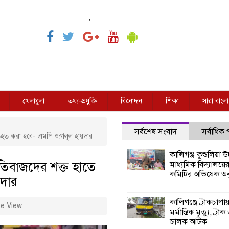
,
খেলাধুলা
তথ্য-প্রযুক্তি
বিনোদন
শিক্ষা
সারা বাংলা
সর্বশেষ সংবাদ
সর্বাধিক
্রতিহত করা হবে- এমপি জগলুল হায়দার
কালিগঞ্জ কুশুলিয়া উচ
নীতিবাজদের শক্ত হাতে
মাধ্যমিক বিদ্যালয়ে
কমিটির অভিষেক অনু
়দার
কালিগঞ্জে ট্রাকচাপা
e View
মর্মান্তিক মৃত্যু, ট্রাক
চালক আটক