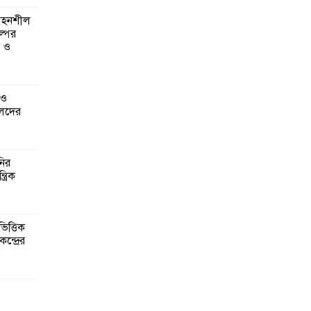
 সহনশীল
্পের
ন ও
 ও
েদের
নির
্রিক
িত্তিক
ন্দ্রের