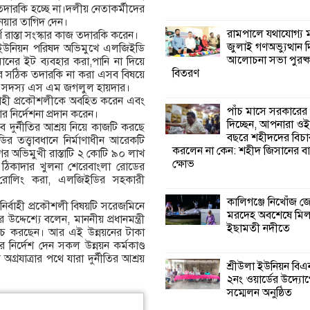
তদারকি হচ্ছে না।দলীয় নেতাকর্মীদের
নেয়ার তাগিদ দেন।
কালিগঞ্জে নিখোঁজ 
রামপালে যথাযোগ্য মর
র্ণ রাস্তা সংস্কার কাজ তদারকি করেন।
মরদেহ অবশেষে ম
জুলাই গণঅভ্যুত্থান 
লিনী ইউনিয়ন পরিষদ অভিমুখে এলজিইডি
ইছামতী নদীতে
আলোচনা সভা পুরষ্ক
মানের ইট ব্যবহার করা,পানি না দিয়ে
বিতরণ
র সঠিক তদারকি না করা এসব বিষয়ে
দ সদস্য এস এম জগলুল হায়দার।
শ্রীউলা ইউনিয়ন বি
র্বাহী প্রকৌশলীকে অবহিত করেন এবং
২নং ওয়ার্ডের উদ্যো
পাঁচ মাসে সরকারের
র নির্দেশনা প্রদান করেন।
কর্মী সম্মেলন অনুষ্ঠ
দিচ্ছেন, আপনারা ওই
 দুর্নীতির আশ্রয় নিয়ে কাজটি করছে
বছরে শহীদদের বিচা
তত্ত্বাবধানে নির্মাণাধীন আরেকটি
করলেন না কেন: শহীদ জিসানের বা
র অভিমুখী রাস্তাটি ২ কোটি ৯০ লাখ
শ্যামনগরে জলবায়ু
ক্ষোভ
ের ঠিকাদার খুলনা শেরেবাংলা রোডের
সহনশীল জনগোষ্ঠী 
়ে রোলিং করা, এলজিইডির সহকারী
প্রকল্পের অংশগ্রহণ
শিখন ও অভিজ্ঞতা বিনিময় সভা
কালিগঞ্জে নিখোঁজ 
ির্বাহী প্রকৌশলী বিষয়টি সরেজমিনে
মরদেহ অবশেষে মি
দেশ্যে বলেন, মাননীয় প্রধানমন্ত্রী
ইছামতী নদীতে
খরচ করছেন। আর এই উন্নয়নের টাকা
শ্যামনগরে বনবিভা
নির্দেশ দেন সকল উন্নয়ন কর্মকাণ্ড
সিএমসির সাথে জে
অগ্রযাত্রার পথে যারা দুর্নীতির আশ্রয়
মতবিনিময় সভা
শ্রীউলা ইউনিয়ন বি
২নং ওয়ার্ডের উদ্যোগ
সম্মেলন অনুষ্ঠিত