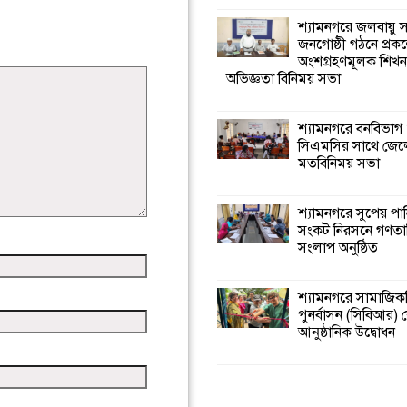
শ্যামনগরে জলবায়ু
জনগোষ্ঠী গঠনে প্রকল
অংশগ্রহণমূলক শিখ
অভিজ্ঞতা বিনিময় সভা
শ্যামনগরে বনবিভাগ
সিএমসির সাথে জেল
মতবিনিময় সভা
শ্যামনগরে সুপেয় পা
সংকট নিরসনে গণতান্ত
সংলাপ অনুষ্ঠিত
শ্যামনগরে সামাজিকভ
পুনর্বাসন (সিবিআর) কে
আনুষ্ঠানিক উদ্বোধন