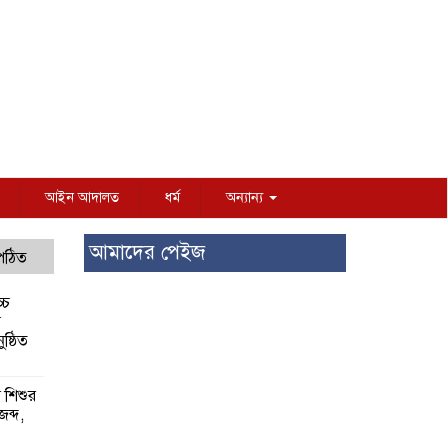
আইন আদালত
ধর্ম
অন্যান্য
আমাদের পেইজ
 পঠিত
্চ
র
ষ্ঠিত
য় শিশুর
 জব্দ,