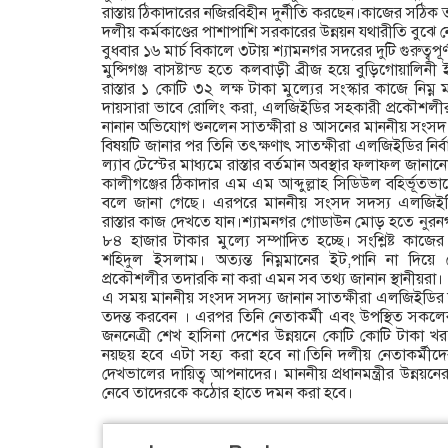
রাস্তায় ঠিকাদারের নজিরবিহীন দুর্নীতি করছেন।কাজের সঠিক 
দলীয় কর্মকাণ্ডের পাশাপাশি সরকারের উন্নয়ন যথারীতি বুঝে 
বুধবার ১৬ মার্চ বিকালে ৩টায় শ্যামনগর সদরের দুটি গুরুত্বপূ
মুন্সিগঞ্জ বাসষ্টান্ড হতে কলবাড়ী ব্রীজ হয়ে বুড়িগোয়া
রাস্তার ১ কোটি ৩২ লক্ষ টাকা মুল্যের সংস্কার কাজে নিম্ন 
দায়সারা ভাবে রোলিং করা, এলজিইডির সহকারী প্রকৌশলী
নানান অভিযোগ শুনলেন সাতক্ষীরা ৪ আসনের মাননীয় সংস
বিষয়টি জানার পর তিনি তৎক্ষণাৎ সাতক্ষীরা এলজিইডির নি
ল্যাব টেস্টের মাধ্যমে রাস্তার বর্তমান অবস্থার ফলাফল জানানো
কালীগঞ্জের ঠিকাদার এম এম আব্দুল্লাহ সিডিউল বহির্ভূতভাবে
বলে জানা গেছে। এরপরে মাননীয় সংসদ সদস্য এলজিইডির 
রাস্তার কাজ দেখতে যান।শ্যামনগর গোডাউন মোড় হতে নুরনগ
৮৪ হাজার টাকার মুল্যে সম্পাদিত হচ্ছে। সংশ্লিষ্ট কাজ
শহিদুল ইসলাম। অত্যন্ত নিম্নমানের ইট,পানি না দিয
প্রকৌশলীর তদারকি না করা এমন সব তথ্য জানান স্থানীয়রা।
এ সময় মাননীয় সংসদ সদস্য জানান সাতক্ষীরা এলজিইডির ন
তদন্ত করবেন । এরপর তিনি নেতাকর্মী এবং উপস্থিত সকলের উদ্
জননেত্রী শেখ হাসিনা দেশের উন্নয়নে কোটি কোটি টাকা 
নয়ছয় হবে এটা সহ্য করা হবে না।তিনি দলীয় নেতাকর্মীদের 
দেখভালের দায়িত্ব আপনাদের। মাননীয় প্রধানমন্ত্রীর উন্নয়নের 
নেবে তাদেরকে কঠোর হাতে দমন করা হবে।