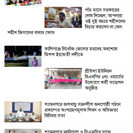
উদ্যোগে কর্মী সম্মেলন
পাঁচ মাসে সরকারের
অনুষ্ঠিত
দোষ দিচ্ছেন, আপনারা
ওই দুই বছরে শহীদদের
শ্যামনগরে জলবায়ু সহনশীল জনগোষ্ঠী গঠনে
বিচার করলেন না কেন:
শহীদ জিসানের বাবার ক্ষোভ
প্রকল্পের অংশগ্রহণমূলক শিখন ও অভিজ্ঞতা
বিনিময় সভা
কালিগঞ্জে নিখোঁজ জেলের মরদেহ অবশেষে
মিলল ইছামতী নদীতে
শ্যামনগরে বনবিভাগ ও সিএমসির সাথে
জেলেদের মতবিনিময় সভা
শ্রীউলা ইউনিয়ন
বিএনপির ২নং ওয়ার্ডের
উদ্যোগে কর্মী সম্মেলন
অনুষ্ঠিত
শ্যামনগরে জলবায়ু সহনশীল জনগোষ্ঠী গঠনে
প্রকল্পের অংশগ্রহণমূলক শিখন ও অভিজ্ঞতা
বিনিময় সভা
শ্যামনগরে বনবিভাগ ও সিএমসির সাথে