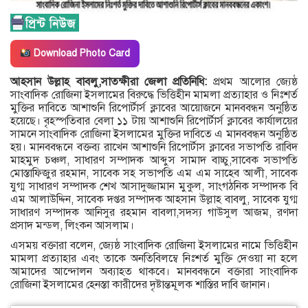
Download Photo Card
আহসান উল্লাহ বাবলু,সাতক্ষীরা জেলা প্রতিনিধি:
প্রথম আলোর জ্যেষ্ঠ
সাংবাদিক রোজিনা ইসলামের বিরুদ্ধে ভিত্তিহীন মামলা প্রত্যাহার ও নিঃশর্ত
মুক্তির দাবিতে আশাশুনি রিপোর্টার্স ক্লাবের আয়োজনে মানববন্ধন অনুষ্ঠিত
হয়েছে। বৃহস্পতিবার বেলা ১১ টায় আশাশুনি রিপোর্টার্স ক্লাবের কার্যালয়ের
সামনে সাংবাদিক রোজিনা ইসলামের মুক্তির দাবিতে এ মানববন্ধন অনুষ্ঠিত
হয়। মানববন্ধনে বক্তব্য রাখেন আশাশুনি রিপোর্টাস ক্লাবের সভাপতি রাবিদ
মাহমুদ চঞ্চল, সাধারণ সম্পাদক আব্দুস সামাদ বাচ্চু,সাবেক সভাপতি
মোস্তাফিজুর রহমান, সাবেক সহ সভাপতি এম এম সাহেব আলী, সাবেক
যুগ্ম সাধারণ সম্পাদক শেখ আসাদুজ্জামান মুকুল, সাংগঠনিক সম্পাদক বি
এম আলাউদ্দিন, সাবেক দপ্তর সম্পাদক আহসান উল্লাহ বাবলু, সাবেক যুগ্ম
সাধারণ সম্পাদক আনিসুর রহমান বাবলা,সদস্য গাউসুল আজম, রণদা
প্রসাদ মন্ডল, লিংকন আসলাম।
এসময় বক্তারা বলেন, জ্যেষ্ঠ সাংবাদিক রোজিনা ইসলামের নামে ভিত্তিহীন
মামলা প্রত্যাহার এবং তাকে অনতিবিলম্বে নিঃশর্ত মুক্তি দেওয়া না হলে
আমাদের আন্দোলন অব্যাহত থাকবে। মানববন্ধনে বক্তারা সাংবাদিক
রোজিনা ইসলামের হেনস্তা কারীদের দৃষ্টান্তমূলক শাস্তির দাবি জানান।