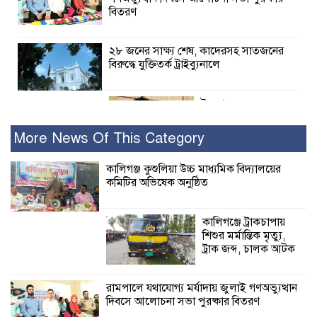
বিতরণ
২৮ জনের সাক্ষ্য শেষ, কাদেরসহ সাতজনের
বিরুদ্ধে যুক্তিতর্ক ট্রাইব্যুনালে
ইসলামের সবচেয়ে
বেশি ক্ষতি করেছে
জামায়াত: নুরুল হক
More News Of This Category
নুর
কালিগঞ্জ কুশুলিয়া উচ্চ মাধ্যমিক বিদ্যালয়ের
কমিটির অভিষেক অনুষ্ঠিত
পাঁচ মাসে সরকারের দোষ দিচ্ছেন, আপনারা
ওই দুই বছরে শহীদদের বিচার করলেন না
কেন: শহীদ জিসানের বাবার ক্ষোভ
কালিগঞ্জে ট্রাকচাপায়
শিশুর মর্মান্তিক মৃত্যু,
কালিগঞ্জে নিখোঁজ জেলের মরদেহ অবশেষে
ট্রাক জব্দ, চালক আটক
মিলল ইছামতী নদীতে
রামপালে যথাযোগ্য মর্যাদায় জুলাই গণঅভ্যুত্থান
দিবসে আলোচনা সভা পুরষ্কার বিতরণ
শ্রীউলা ইউনিয়ন
বিএনপির ২নং ওয়ার্ডের