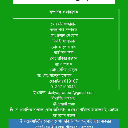
সম্পাদক ও প্রকাশক
মোঃ মনিরুজ্জামান
ব্যবস্থাপনা সম্পাদক
মোঃ রুমান দেওয়ান
নির্বাহী সম্পাদক
মোঃ আবুল বাসার
বার্তা সম্পাদক
মোঃ হাবিবুর রহমান
যুগ্ন সম্পাদক
মোঃ সেলিম মোড়ল
ডাঃ মোঃ সাইফুল ইসলাম
মোবাইলঃ 019107
01307100048,
ই-মেইল: dailyagradoot@gmail.com
বিভাগীয় কার্যালয়:
@gmail.com
বি: দ্র: প্রকাশিত সংবাদে কোন অভিযোগ ও লেখা পাঠাতে আমাদের ই-মেইলে
যোগাযোগ করুন।
এই ওয়েবসাইটের কোনো লেখা, ছবি, ভিডিও অনুমতি ছাড়া ব্যবহার
সম্পূর্ণ বেআইনি এবং শাস্তিযোগ্য অপরাধ।