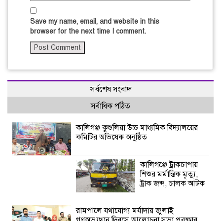
Save my name, email, and website in this
browser for the next time I comment.
সর্বশেষ সংবাদ
সর্বাধিক পঠিত
কালিগঞ্জ কুশুলিয়া উচ্চ মাধ্যমিক বিদ্যালয়ের
কমিটির অভিষেক অনুষ্ঠিত
কালিগঞ্জে ট্রাকচাপায়
শিশুর মর্মান্তিক মৃত্যু,
ট্রাক জব্দ, চালক আটক
রামপালে যথাযোগ্য মর্যাদায় জুলাই
গণঅভ্যুত্থান দিবসে আলোচনা সভা পুরষ্কার