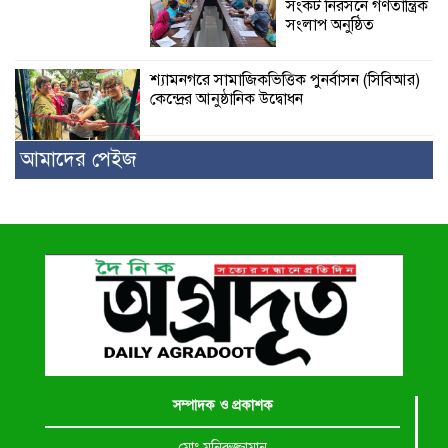
সংকট নিরসনে গণতান্ত্রিক
সংলাপ অনুষ্ঠিত
শ্যামনগরে সামাজিকভিত্তিক পুনর্বাসন (সিবিআর)
কেন্দ্রের আনুষ্ঠানিক উদ্বোধন
আমাদের পেইজ
সম্পাদক ও প্রকাশক
মোঃ মনিরুজ্জামান