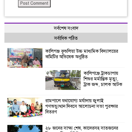
সর্বশেষ সংবাদ
সর্বাধিক পঠিত
কালিগঞ্জ কুশুলিয়া উচ্চ মাধ্যমিক বিদ্যালয়ের
কমিটির অভিষেক অনুষ্ঠিত
কালিগঞ্জে ট্রাকচাপায়
শিশুর মর্মান্তিক মৃত্যু,
ট্রাক জব্দ, চালক আটক
রামপালে যথাযোগ্য মর্যাদায় জুলাই
গণঅভ্যুত্থান দিবসে আলোচনা সভা পুরষ্কার
বিতরণ
২৮ জনের সাক্ষ্য শেষ, কাদেরসহ সাতজনের