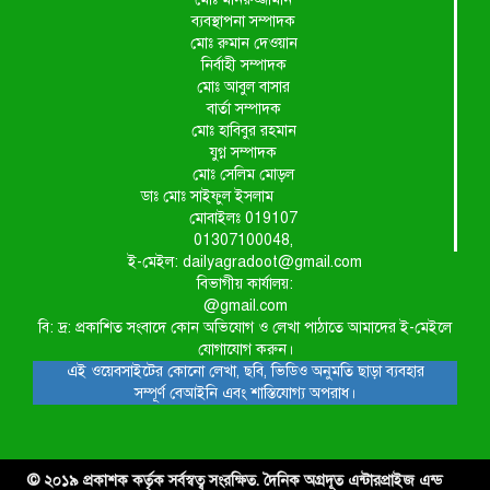
ব্যবস্থাপনা সম্পাদক
মোঃ রুমান দেওয়ান
নির্বাহী সম্পাদক
মোঃ আবুল বাসার
বার্তা সম্পাদক
মোঃ হাবিবুর রহমান
যুগ্ন সম্পাদক
মোঃ সেলিম মোড়ল
ডাঃ মোঃ সাইফুল ইসলাম
মোবাইলঃ 019107
01307100048,
ই-মেইল: dailyagradoot@gmail.com
বিভাগীয় কার্যালয়:
@gmail.com
বি: দ্র: প্রকাশিত সংবাদে কোন অভিযোগ ও লেখা পাঠাতে আমাদের ই-মেইলে
যোগাযোগ করুন।
এই ওয়েবসাইটের কোনো লেখা, ছবি, ভিডিও অনুমতি ছাড়া ব্যবহার
সম্পূর্ণ বেআইনি এবং শাস্তিযোগ্য অপরাধ।
© ২০১৯ প্রকাশক কর্তৃক সর্বস্বত্ব সংরক্ষিত. দৈনিক অগ্রদূত এন্টারপ্রাইজ এন্ড