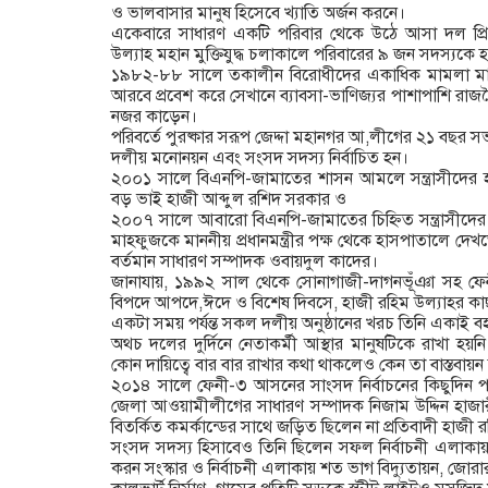
ও ভালবাসার মানুষ হিসেবে খ্যাতি অর্জন করনে।
একেবারে সাধারণ একটি পরিবার থেকে উঠে আসা দল প্র
উল্যাহ মহান মুক্তিযুদ্ধ চলাকালে পরিবারের ৯ জন সদস্যকে 
১৯৮২-৮৮ সালে তকালীন বিরোধীদের একাধিক মামলা মাথা 
আরবে প্রবেশ করে সেখানে ব্যাবসা-ভাণিজ্যর পাশাপাশি রাজনৈতি
নজর কাড়েন।
পরিবর্তে পুরষ্কার সরূপ জেদ্দা মহানগর আ,লীগের ২১ বছর স
দলীয় মনোনয়ন এবং সংসদ সদস্য নির্বাচিত হন।
২০০১ সালে বিএনপি-জামাতের শাসন আমলে সন্ত্রাসীদের হ
বড় ভাই হাজী আব্দুল রশিদ সরকার ও
২০০৭ সালে আবারো বিএনপি-জামাতের চিহ্নিত সন্ত্রাসীদের
মাহফুজকে মাননীয় প্রধানমন্ত্রীর পক্ষ থেকে হাসপাতালে দেখতে
বর্তমান সাধারণ সম্পাদক ওবায়দুল কাদের।
জানাযায়, ১৯৯২ সাল থেকে সোনাগাজী-দাগনভূঁঞা সহ ফেন
বিপদে আপদে,ঈদে ও বিশেষ দিবসে, হাজী রহিম উল্যাহর কা
একটা সময় পর্যন্ত সকল দলীয় অনুষ্ঠানের খরচ তিনি একাই 
অথচ দলের দুর্দিনে নেতাকর্মী আস্থার মানুষটিকে রাখা 
কোন দায়িত্বে বার বার রাখার কথা থাকলেও কেন তা বাস্তবায়ন
২০১৪ সালে ফেনী-৩ আসনের সাংসদ নির্বাচনের কিছুদিন
জেলা আওয়ামীলীগের সাধারণ সম্পাদক নিজাম উদ্দিন হাজার
বিতর্কিত কমর্কান্ডের সাথে জড়িত ছিলেন না প্রতিবাদী হাজী 
সংসদ সদস্য হিসাবেও তিনি ছিলেন সফল নির্বাচনী এলাকায় প
করন সংস্কার ও নির্বাচনী এলাকায় শত ভাগ বিদ্যুতায়ন, জোরা