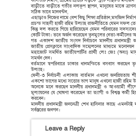
কালভার্ট নির্মাণ, গ্রামের প্রতিটি সড়কে স্ট্রীট লাইটও মসজ
বাড়ীতে বাড়ীতে গভীর নলকূপ স্থাপন, মানুষের মাঝে ত্রাণসা
সঠিক ভাবে মানবন্টন,
এছাড়াও নিজের নামে বেশ কিছু শিক্ষা প্রতিষ্ঠান,মসজিদ নির্ম
প্রচন্ড সাহসী হাজী রহিম উল্যাহ রাজনীতিতে যেমন সফল ত
কিন্তু দল করতে গিয়ে হারিয়েছেন যেমন পরিবারের সদস্য
কোটি টাকা। তবে অর্জন করেছেন তৃনমুলের নেতা-কর্মীদের অ
গত একাদশ জাতীয় সংসদ নির্বাচনে মাননীয় প্রধানমন্ত্রী জ
জাতীয় প্রেসক্লাবে সাংবাদিক সম্মেলনের মাধ্যমে মনোনয়ন 
মহাজোট সমর্থিত জাতীয়পার্টির প্রার্থী লেঃ জেঃ (অবঃ) ম
সমর্থন দেন।
বর্তমানে স্বপরিবারে ঢাকার ধানমন্ডিতে বসবাস করছেন
উল্যাহ।
ফেনী-৩ নির্বাচনী এলাকায় বার্তমান এখনো জনপ্রিয়তায় শী
একশো ভাগের মধ্যে সত্তোর ভাগ মানুষ এখনো হাজী রহিম উল
অনেকে মনে করছেন মাননীয় প্রধানমন্ত্রী ও আওয়ামী লীগের
মূল্যায়নের যে ঘোষণা করেছেন তা ত্যাগী ও বিশ্বস্ত কর্মী 
করবেন।
মাননীয় প্রধানমন্ত্রী জননেত্রী শেখ হাসিনার কাছে এমনট
সর্বস্তরের জনগন।
Leave a Reply