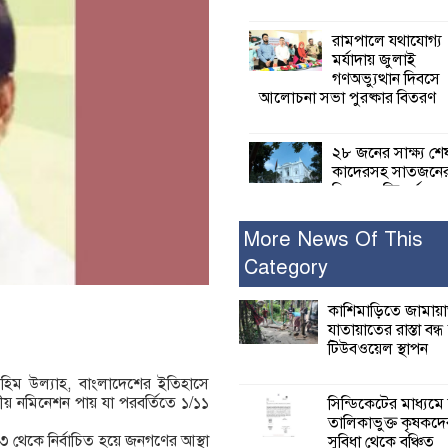
রামপালে যথাযোগ্য
মর্যাদায় জুলাই
গণঅভ্যুত্থান দিবসে
আলোচনা সভা পুরষ্কার বিতরণ
২৮ জনের সাক্ষ্য শে
কাদেরসহ সাতজনে
বিরুদ্ধে যুক্তিতর্ক
ট্রাইব্যুনালে
More News Of This
Category
ইসলামের সবচেয়ে 
ক্ষতি করেছে জামায়
নুরুল হক নুর
কাশিমাড়িতে জামায়
যাতায়াতের রাস্তা বন্
টিউবওয়েল স্থাপন
পাঁচ মাসে সরকারে
দিচ্ছেন, আপনারা ওই
িম উল্যাহ, বাংলাদেশের ইতিহাসে
বছরে শহীদদের বিচ
লীয় নমিনেশন পায় যা পরবর্তিতে ১/১১
সিন্ডিকেটের মাধ্যমে
করলেন না কেন: শহীদ জিসানের 
তালিকাভুক্ত কৃষকদে
ক্ষোভ
 থেকে নির্বাচিত হয়ে জনগণের আস্থা
সুবিধা থেকে বঞ্চিত