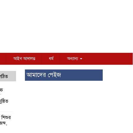
আইন আদালত
ধর্ম
অন্যান্য
আমাদের পেইজ
 পঠিত
্চ
র
ষ্ঠিত
য় শিশুর
 জব্দ,