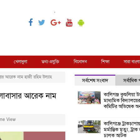
,
খেলাধুলা
তথ্য-প্রযুক্তি
বিনোদন
শিক্ষা
সারা বাংলা
ার আরেক নাম হাজী রহিম উল্যাহ
সর্বশেষ সংবাদ
সর্বাধিক
লোবাসার আরেক নাম
কালিগঞ্জ কুশুলিয়া উচ
মাধ্যমিক বিদ্যালয়ে
কমিটির অভিষেক অনু
me View
কালিগঞ্জে ট্রাকচাপা
মর্মান্তিক মৃত্যু, ট্রাক
চালক আটক