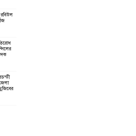
 রবিউল
োঁজ
রতিরোধ
ন্সিলের
াদক
রচন্ডী
পজেলা
 মুজিবের