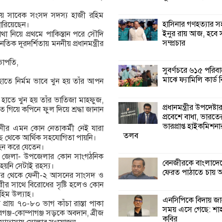
িয় সাবেক সংসদ সদস্য হাজী রহিম
কালিগঞ্জে নিখোঁজ 
হাসিনার গণহত্যার 
হারিয়েছেন।
মরদেহ অবশেষে ম
ইনুর রায় আজ, হবে 
নিয়ে প্রথমে পাকিস্তান পরে সৌদি
ইছামতী নদীতে
সম্প্রচার
ক দূরদর্শিতায় মননীয় প্রধানমন্ত্রীর
ভাপতি,
শ্রীউলা ইউনিয়ন বি
সুবর্ণচরে ৬১৫ পরিব
২নং ওয়ার্ডের উদ্যো
মাঝে ফ্যামিলি কার্ড
াতে নির্মম ভাবে খুন হয় তাঁর আপন
কর্মী সম্মেলন অনুষ্ঠ
 হাতে খুন হয় তাঁর ভাতিজা মাহফুজ,
প্রধানমন্ত্রীর উপদেষ্টা
 গিয়ে কপিনে ফুল দিয়ে শ্রদ্ধা জানান
শ্যামনগরে জলবায়ু
প্রবেশে বাধা, ভারতে
সহনশীল জনগোষ্ঠী 
ভারপ্রাপ্ত হাইকমিশন
ীর এমন কোন নেতাকর্মী নেই যারা
প্রকল্পের অংশগ্রহণ
তলব
ছ থেকে আর্থিক সহযোগিতা পায়নি।
শিখন ও অভিজ্ঞতা বিনিময় সভা
বহন করে যেতেন।
হয়নি জেলা- উপজেলার কোন সাংগঠনিক
বেনজীরকে বাংলাদে
 হয়নি সেটাই রহস্য।
শ্যামনগরে বনবিভা
ফেরত পাঠাতে চায় 
 পর থেকে ফেনী-২ আসনের সাংসদ ও
সিএমসির সাথে জে
ীর সাথে বিরোধের সৃষ্টি হলেও কোন
মতবিনিময় সভা
রহিম উল্যাহ।
এনসিপিকে বিদায় জ
্রায় ৭০-৮০ ভাগ কাঁচা রাস্তা পাকা
সময় এসে গেছে: শা
রগঞ্জ-কোম্পাগঞ্জ সড়কে অবদান, ব্রীজ
কবির