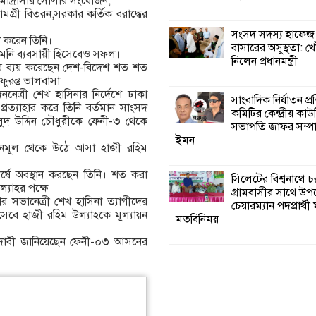
িদ মাদ্রাসায় সোলার সংযোজন,
মগ্রী বিতরন,সরকার কর্তিক বরাদ্ধের
সংসদ সদস্য হাফেজ
াণ করেন তিনি।
বাসারের অসুস্থতা: খ
েমনি ব্যবসায়ী হিসেবেও সফল।
নিলেন প্রধানমন্ত্রী
দের ব্যয় করেছেন দেশ-বিদেশ শত শত
ফুরন্ত ভালবাসা।
ননেত্রী শেখ হাসিনার নির্দেশে ঢাকা
সাংবাদিক নির্যাতন প্
প্রত্যাহার করে তিনি বর্তমান সাংসদ
কমিটির কেন্দ্রীয় কাউ
াসুদ উদ্দিন চৌধুরীকে ফেনী-৩ থেকে
সভাপতি জাফর সম্প
ইমন
 তৃনমূল থেকে উঠে আসা হাজী রহিম
র্ষে অবস্থান করছেন তিনি। শত করা
সিলেটের বিশ্বনাথে চ
্যাহর পক্ষে।
গ্রামবাসীর সাথে উ
 সভানেত্রী শেখ হাসিনা ত্যাগীদের
চেয়ারম্যান পদপ্রার্থী
হিসেবে হাজী রহিম উল্যাহকে মূল্যায়ন
মতবিনিময়
াই দাবী জানিয়েছেন ফেনী-০৩ আসনের