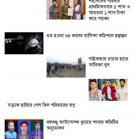
শহীদদের পরিবার
কালিগঞ্জে নিখোঁজ জেলের মরদেহ অবশেষে
প্রাথমিকভাবে ৫ লাখ ও
মিলল ইছামতী নদীতে
আহতরা ১ লাখ টাকা
করে পাবেন
শ্রীউলা ইউনিয়ন
বিএনপির ২নং ওয়ার্ডের
গুম হওয়া ৬৪ জনের তালিকা কমিশনে হস্তান্তর
উদ্যোগে কর্মী সম্মেলন
অনুষ্ঠিত
গাইবান্ধায় চাচার হাতে
শ্যামনগরে জলবায়ু সহনশীল জনগোষ্ঠী গঠনে
ভাতিজা খুন
প্রকল্পের অংশগ্রহণমূলক শিখন ও অভিজ্ঞতা
বিনিময় সভা
সড়কে হারিয়ে গেল তিন পরিবারের স্বপ্ন
বঙ্গবন্ধু ফাউন্ডেশন কুয়েত শাখার কমিটির
অনুমোদন