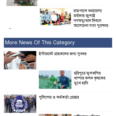
রামপালে যথাযোগ্য
মর্যাদায় জুলাই
গণঅভ্যুত্থান দিবসে
আলোচনা সভা পুরষ্কার
বিতরণ
More News Of This Category
২৮ জনের সাক্ষ্য শেষ, কাদেরসহ সাতজনের
বিরুদ্ধে যুক্তিতর্ক ট্রাইব্যুনালে
ইন্টারনেট গ্রাহকদের জন্য সুখবর
ইসলামের সবচেয়ে
বেশি ক্ষতি করেছে
হরিপুরে ফুলকপির
জামায়াত: নুরুল হক
বাম্পার ফলন কৃষকের
নুর
মুখে হাসি
পাঁচ মাসে সরকারের দোষ দিচ্ছেন, আপনারা
পুলিশের ৩ কর্মকর্তা গ্রেপ্তার
ওই দুই বছরে শহীদদের বিচার করলেন না
কেন: শহীদ জিসানের বাবার ক্ষোভ