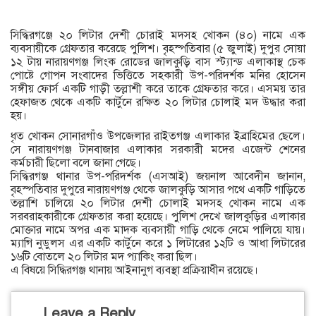
সিদ্ধিরগঞ্জে ২০ লিটার দেশী চোরাই মদসহ খোকন (৪০) নামে এক
ব্যবসায়ীকে গ্রেফতার করেছে পুলিশ। বৃহস্পতিবার (৫ জুলাই) দুপুর সোয়া
১২ টায় নারায়ণগঞ্জ লিংক রোডের জালকুড়ি বাস স্ট্যান্ড এলাকাস্থ চেক
পোষ্টে গোপন সংবাদের ভিত্তিতে সহকারী উপ-পরিদর্শক মনির হোসেন
সঙ্গীয় ফোর্স একটি গাড়ী তল্লাশী করে তাকে গ্রেফতার করে। এসময় তার
হেফাজত থেকে একটি কার্টুনে রক্ষিত ২০ লিটার চোলাই মদ উদ্ধার করা
হয়।
ধৃত খোকন সোনারগাঁও উপজেলার রাইতগঞ্জ এলাকার ইব্রাহিমের ছেলে।
সে নারায়ণগঞ্জ টানবাজার এলাকার সরকারী মদের এজেন্ট শেনের
কর্মচারী ছিলো বলে জানা গেছে।
সিদ্ধিরগঞ্জ থানার উপ-পরিদর্শক (এসআই) জয়নাল আবেদীন জানান,
বৃহস্পতিবার দুপুরে নারায়ণগঞ্জ থেকে জালকুড়ি আসার পথে একটি গাড়িতে
তল্লাশি চালিয়ে ২০ লিটার দেশী চোলাই মদসহ খোকন নামে এক
সরবরাহকারীকে গ্রেফতার করা হয়েছে। পুলিশ দেখে জালকুড়ির এলাকার
মোক্তার নামে অপর এক মাদক ব্যবসায়ী গাড়ি থেকে নেমে পালিয়ে যায়।
ম্যাগি নুডুলস এর একটি কার্টুনে করে ১ লিটারের ১২টি ও আধা লিটারের
১৬টি বোতলে ২০ লিটার মদ প্যাকিং করা ছিল।
এ বিষয়ে সিদ্ধিরগঞ্জ থানায় আইনানুগ ব্যবস্থা প্রক্রিয়াধীন রয়েছে।
Leave a Reply