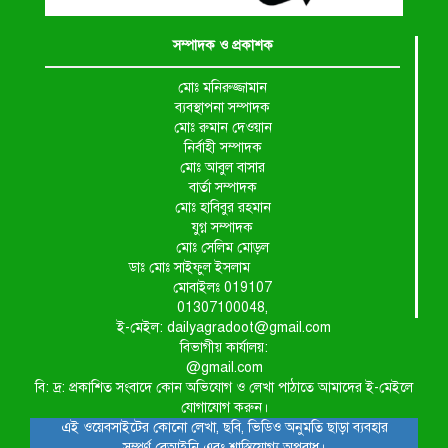
সম্পাদক ও প্রকাশক
মোঃ মনিরুজ্জামান
ব্যবস্থাপনা সম্পাদক
মোঃ রুমান দেওয়ান
নির্বাহী সম্পাদক
মোঃ আবুল বাসার
বার্তা সম্পাদক
মোঃ হাবিবুর রহমান
যুগ্ন সম্পাদক
মোঃ সেলিম মোড়ল
ডাঃ মোঃ সাইফুল ইসলাম
মোবাইলঃ 019107
01307100048,
ই-মেইল: dailyagradoot@gmail.com
বিভাগীয় কার্যালয়:
@gmail.com
বি: দ্র: প্রকাশিত সংবাদে কোন অভিযোগ ও লেখা পাঠাতে আমাদের ই-মেইলে
যোগাযোগ করুন।
এই ওয়েবসাইটের কোনো লেখা, ছবি, ভিডিও অনুমতি ছাড়া ব্যবহার
সম্পূর্ণ বেআইনি এবং শাস্তিযোগ্য অপরাধ।