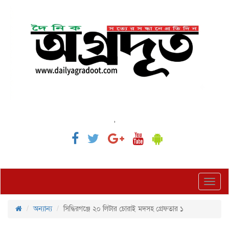
,
Toggl
navig
অন্যান্য
সিদ্ধিরগঞ্জে ২০ লিটার চোরাই মদসহ গ্রেফতার ১