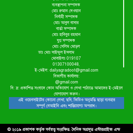
ব্যবস্থাপনা সম্পাদক
মোঃ রুমান দেওয়ান
নির্বাহী সম্পাদক
মোঃ আবুল বাসার
বার্তা সম্পাদক
মোঃ হাবিবুর রহমান
যুগ্ন সম্পাদক
মোঃ সেলিম মোড়ল
ডাঃ মোঃ সাইফুল ইসলাম
মোবাইলঃ 019107
01307100048,
ই-মেইল: dailyagradoot@gmail.com
বিভাগীয় কার্যালয়:
@gmail.com
বি: দ্র: প্রকাশিত সংবাদে কোন অভিযোগ ও লেখা পাঠাতে আমাদের ই-মেইলে
যোগাযোগ করুন।
এই ওয়েবসাইটের কোনো লেখা, ছবি, ভিডিও অনুমতি ছাড়া ব্যবহার
সম্পূর্ণ বেআইনি এবং শাস্তিযোগ্য অপরাধ।
© ২০১৯ প্রকাশক কর্তৃক সর্বস্বত্ব সংরক্ষিত. দৈনিক অগ্রদূত এন্টারপ্রাইজ এন্ড