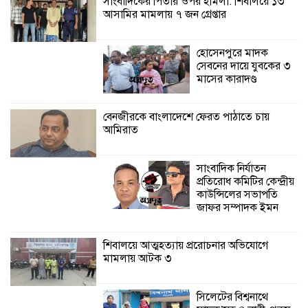
সাংবাদিকের পিতার ওপর হামলা: শিবালয়ে ১৩
আসামির মামলায় ৭ জন গ্রেপ্তার
শ্যামনগরে জলবায়ু সহনশীল জনগোষ্ঠী গঠনে
প্রকল্পের অংশগ্রহণমূলক শিখন ও অভিজ্ঞতা
বিনিময় সভা
হোসেনপুরে মাদক
সেবনের দায়ে যুবকের ৩
মাসের কারাদণ্ড
শ্যামনগরে বনবিভাগ ও সিএমসির সাথে
জেলেদের মতবিনিময় সভা
বেনজীরকে বাংলাদেশে ফেরত পাঠাতে চায়
আমিরাত
সাংবাদিক নির্যাতন
প্রতিরোধ কমিটির কেন্দ্রীয়
কাউন্সিলের সভাপতি
জাফর সম্পাদক ইমন
শিবালয়ে আত্মহত্যায় প্ররোচনার অভিযোগে
মামলায় আটক ৩
সিলেটের বিশ্বনাথে