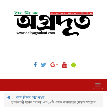
,
Toggl
navig
খুলনা বিভাগ
,
সারা বাংলা
সুবর্ণজয়ন্তী স্মারক “সূচনা” এবং ৬টি একক কাব্যগ্রন্থের মোড়ক উন্মোচন