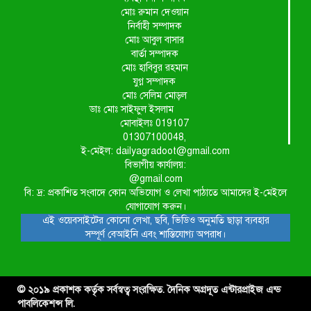
মোঃ রুমান দেওয়ান
নির্বাহী সম্পাদক
মোঃ আবুল বাসার
বার্তা সম্পাদক
মোঃ হাবিবুর রহমান
যুগ্ন সম্পাদক
মোঃ সেলিম মোড়ল
ডাঃ মোঃ সাইফুল ইসলাম
মোবাইলঃ 019107
01307100048,
ই-মেইল: dailyagradoot@gmail.com
বিভাগীয় কার্যালয়:
@gmail.com
বি: দ্র: প্রকাশিত সংবাদে কোন অভিযোগ ও লেখা পাঠাতে আমাদের ই-মেইলে
যোগাযোগ করুন।
এই ওয়েবসাইটের কোনো লেখা, ছবি, ভিডিও অনুমতি ছাড়া ব্যবহার
সম্পূর্ণ বেআইনি এবং শাস্তিযোগ্য অপরাধ।
© ২০১৯ প্রকাশক কর্তৃক সর্বস্বত্ব সংরক্ষিত. দৈনিক অগ্রদূত এন্টারপ্রাইজ এন্ড
পাবলিকেশন্স লি.