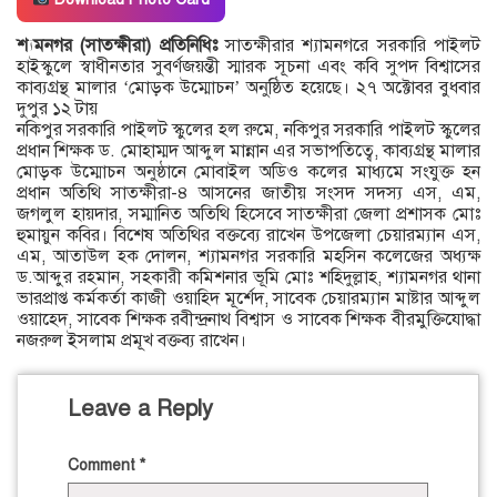
শ্যমনগর (সাতক্ষীরা) প্রতিনিধিঃ
সাতক্ষীরার শ্যামনগরে সরকারি পাইলট
হাইস্কুলে স্বাধীনতার সুবর্ণজয়ন্তী স্মারক সূচনা এবং কবি সুপদ বিশ্বাসের
কাব্যগ্রন্থ মালার ‘মোড়ক উম্মোচন’ অনুষ্ঠিত হয়েছে। ২৭ অক্টোবর বুধবার
দুপুর ১২ টায়
নকিপুর সরকারি পাইলট স্কুলের হল রুমে, নকিপুর সরকারি পাইলট স্কুলের
প্রধান শিক্ষক ড. মোহাম্মদ আব্দুল মান্নান এর সভাপতিত্বে, কাব্যগ্রন্থ মালার
মোড়ক উম্মোচন অনুষ্ঠানে মোবাইল অডিও কলের মাধ্যমে সংযুক্ত হন
প্রধান অতিথি সাতক্ষীরা-৪ আসনের জাতীয় সংসদ সদস্য এস, এম,
জগলুল হায়দার, সম্মানিত অতিথি হিসেবে সাতক্ষীরা জেলা প্রশাসক মোঃ
হুমায়ুন কবির। বিশেষ অতিথির বক্তব্যে রাখেন উপজেলা চেয়ারম্যান এস,
এম, আতাউল হক দোলন, শ্যামনগর সরকারি মহসিন কলেজের অধ্যক্ষ
ড.আব্দুর রহমান, সহকারী কমিশনার ভূমি মোঃ শহিদুল্লাহ, শ্যামনগর থানা
ভারপ্রাপ্ত কর্মকর্তা কাজী ওয়াহিদ মূর্শেদ, সাবেক চেয়ারম্যান মাষ্টার আব্দুল
ওয়াহেদ, সাবেক শিক্ষক রবীন্দ্রনাথ বিশ্বাস ও সাবেক শিক্ষক বীরমুক্তিযোদ্ধা
নজরুল ইসলাম প্রমূখ বক্তব্য রাখেন।
Leave a Reply
Comment
*