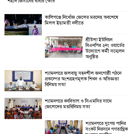
শহীদ জিসানের বাবার ক্ষোভ
প্রকল্পের অংশগ্রহণমূলক শিখন ও অভিজ্ঞতা
বিনিময় সভা
কালিগঞ্জে নিখোঁজ জেলের মরদেহ অবশেষে
মিলল ইছামতী নদীতে
শ্যামনগরে বনবিভাগ ও সিএমসির সাথে
জেলেদের মতবিনিময় সভা
শ্রীউলা ইউনিয়ন
বিএনপির ২নং ওয়ার্ডের
উদ্যোগে কর্মী সম্মেলন
অনুষ্ঠিত
শ্যামনগরে জলবায়ু সহনশীল জনগোষ্ঠী গঠনে
প্রকল্পের অংশগ্রহণমূলক শিখন ও অভিজ্ঞতা
বিনিময় সভা
শ্যামনগরে বনবিভাগ ও সিএমসির সাথে
জেলেদের মতবিনিময় সভা
শ্যামনগরে সুপেয় পানির
সংকট নিরসনে গণতান্ত্রিক