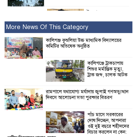
ইসলামের সবচেয়ে
বেশি ক্ষতি করেছে
জামায়াত: নুরুল হক
More News Of This Category
নুর
কালিগঞ্জ কুশুলিয়া উচ্চ মাধ্যমিক বিদ্যালয়ের
কমিটির অভিষেক অনুষ্ঠিত
পাঁচ মাসে সরকারের দোষ দিচ্ছেন, আপনারা
ওই দুই বছরে শহীদদের বিচার করলেন না
কেন: শহীদ জিসানের বাবার ক্ষোভ
কালিগঞ্জে ট্রাকচাপায়
শিশুর মর্মান্তিক মৃত্যু,
কালিগঞ্জে নিখোঁজ জেলের মরদেহ অবশেষে
ট্রাক জব্দ, চালক আটক
মিলল ইছামতী নদীতে
রামপালে যথাযোগ্য মর্যাদায় জুলাই গণঅভ্যুত্থান
দিবসে আলোচনা সভা পুরষ্কার বিতরণ
শ্রীউলা ইউনিয়ন
বিএনপির ২নং ওয়ার্ডের
উদ্যোগে কর্মী সম্মেলন
পাঁচ মাসে সরকারের
অনুষ্ঠিত
দোষ দিচ্ছেন, আপনারা
ওই দুই বছরে শহীদদের
শ্যামনগরে জলবায়ু সহনশীল জনগোষ্ঠী গঠনে
বিচার করলেন না কেন: