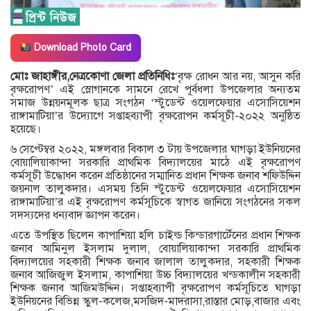
Download Photo Card
মোঃ জাহাঙ্গীর,নেত্রকোণা জেলা প্রতিনিধিঃ
‘বৃক্ষ রোধন আর নয়, আসুন করি
বৃক্ষরোপণ’ এই স্লোগানকে সামনে রেখে পূর্বধলা উপজেলার অন্যতম
সমাজ উন্নয়নমূলক ছাত্র সংগঠন ‘স্টুডেন্ট ওয়েলফেয়ার এসোসিয়েশন
রাঙ্গামাটিয়া’র উদ্যোগে সপ্তাহব্যাপী বৃক্ষরোপন কর্মসূচী-২০২২ অনুষ্ঠিত
হয়েছে।
৬ সেপ্টেম্বর ২০২২, মঙ্গলবার বিকাল ৩ টায় উপজেলার ঘাগড়া ইউনিয়নের
বোয়ালিয়াকান্দা সরকারি প্রাথমিক বিদ্যালয়ের মাঠে এই বৃক্ষরোপণ
কর্মসূচী উদ্ধোধন করেন প্রতিষ্ঠানের সম্মানিত প্রধান শিক্ষক জনাব শফিউদ্দিন
জয়নাল তালুকদার। এসময় তিনি স্টুডেন্ট ওয়েলফেয়ার এসোসিয়েশন
রাঙ্গামাটিয়া’র এই বৃক্ষরোপণ কর্মসূচিকে স্বাগত জানিয়ে সংগঠনের সকল
সদস্যদের ধন্যবাদ জ্ঞাপন করেন।
এতে উপস্থিত ছিলেন কাপাশিয়া হলি চাইল্ড কিন্ডারগার্টেনের প্রধান শিক্ষক
জনাব আমিনুল ইসলাম দুলাল, বোয়ালিয়াকান্দা সরকারি প্রাথমিক
বিদ্যালয়ের সহকারী শিক্ষক জনাব জালাল তালুকদার, সহকারী শিক্ষক
জনাব আজিজুল ইসলাম, কাপাশিয়া উচ্চ বিদ্যালয়ের খন্ডকালীন সহকারী
শিক্ষক জনাব আজিমউদ্দিন। সপ্তাহব্যাপী বৃক্ষরোপণ কর্মসূচিতে ঘাগড়া
ইউনিয়নের বিভিন্ন স্কুল-কলেজ,মসজিদ-মাদরাসা,রাস্তার মোড়,বাজার এবং