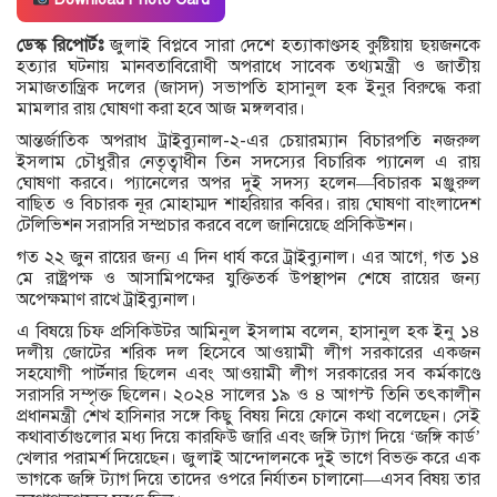
ডেস্ক রিপোর্টঃ
জুলাই বিপ্লবে সারা দেশে হত্যাকাণ্ডসহ কুষ্টিয়ায় ছয়জনকে
হত্যার ঘটনায় মানবতাবিরোধী অপরাধে সাবেক তথ্যমন্ত্রী ও জাতীয়
সমাজতান্ত্রিক দলের (জাসদ) সভাপতি হাসানুল হক ইনুর ‍বিরুদ্ধে করা
মামলার রায় ঘোষণা করা হবে আজ মঙ্গলবার।
আন্তর্জাতিক অপরাধ ট্রাইব্যুনাল-২-এর চেয়ারম্যান বিচারপতি নজরুল
ইসলাম চৌধুরীর নেতৃত্বাধীন তিন সদস্যের বিচারিক প্যানেল এ রায়
ঘোষণা করবে। প্যানেলের অপর দুই সদস্য হলেন—বিচারক মঞ্জুরুল
বাছিত ও বিচারক নূর মোহাম্মদ শাহরিয়ার কবির। রায় ঘোষণা বাংলাদেশ
টেলিভিশন সরাসরি সম্প্রচার করবে বলে জানিয়েছে প্রসিকিউশন।
গত ২২ জুন রায়ের জন্য এ দিন ধার্য করে ট্রাইব্যুনাল। এর আগে, গত ১৪
মে রাষ্ট্রপক্ষ ও আসামিপক্ষের যুক্তিতর্ক উপস্থাপন শেষে রায়ের জন্য
অপেক্ষমাণ রাখে ট্রাইব্যুনাল।
এ বিষয়ে চিফ প্রসিকিউটর আমিনুল ইসলাম বলেন, হাসানুল হক ইনু ১৪
দলীয় জোটের শরিক দল হিসেবে আওয়ামী লীগ সরকারের একজন
সহযোগী পার্টনার ছিলেন এবং আওয়ামী লীগ সরকারের সব কর্মকাণ্ডে
সরাসরি সম্পৃক্ত ছিলেন। ২০২৪ সালের ১৯ ও ৪ আগস্ট তিনি তৎকালীন
প্রধানমন্ত্রী শেখ হাসিনার সঙ্গে কিছু বিষয় নিয়ে ফোনে কথা বলেছেন। সেই
কথাবার্তাগুলোর মধ্য দিয়ে কারফিউ জারি এবং জঙ্গি ট্যাগ দিয়ে ‘জঙ্গি কার্ড’
খেলার পরামর্শ দিয়েছেন। জুলাই আন্দোলনকে দুই ভাগে বিভক্ত করে এক
ভাগকে জঙ্গি ট্যাগ দিয়ে তাদের ওপরে নির্যাতন চালানো—এসব বিষয় তার