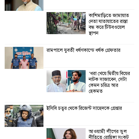
শ্যামনগরে জলবায়ু সহনশীল জনগোষ্ঠী গঠনে
প্রকল্পের অংশগ্রহণমূলক শিখন ও অভিজ্ঞতা
কাশিমাড়িতে জামায়াত
বিনিময় সভা
নেতা যাতায়াতের রাস্তা
বন্ধ করে টিউবওয়েল
শ্যামনগরে বনবিভাগ ও সিএমসির সাথে
স্থাপন
জেলেদের মতবিনিময় সভা
রামপালে যুবতী ধর্ষণকান্ডে ধর্ষক গ্রেফতার
‘ধরা খেয়ে দ্বিতীয় বিয়ের
নাটক সাজাবেন, সেটা
কেমন চরিত্র আর
হেকমত
ইসিবি চত্বর থেকে রিজেন্ট সাহেদকে গ্রেপ্তার
আওয়ামী লীগের ভুল
নীতিতে রোহিঙ্গা সংকট