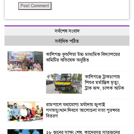
সর্বশেষ সংবাদ
সর্বাধিক পঠিত
কালিগঞ্জ কুশুলিয়া উচ্চ মাধ্যমিক বিদ্যালয়ের
কমিটির অভিষেক অনুষ্ঠিত
কালিগঞ্জে ট্রাকচাপায়
শিশুর মর্মান্তিক মৃত্যু,
ট্রাক জব্দ, চালক আটক
রামপালে যথাযোগ্য মর্যাদায় জুলাই
গণঅভ্যুত্থান দিবসে আলোচনা সভা পুরষ্কার
বিতরণ
২৮ জনের সাক্ষ্য শেষ, কাদেরসহ সাতজনের