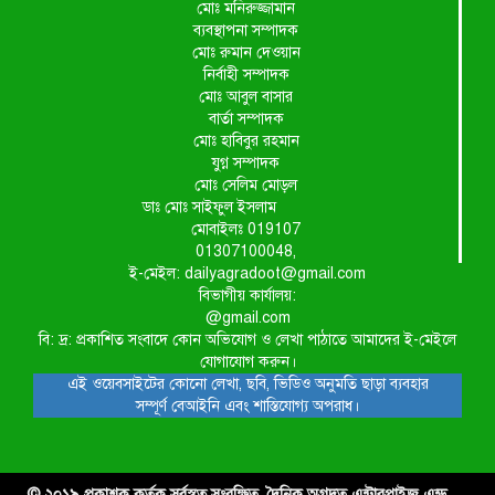
মোঃ মনিরুজ্জামান
ব্যবস্থাপনা সম্পাদক
মোঃ রুমান দেওয়ান
নির্বাহী সম্পাদক
মোঃ আবুল বাসার
বার্তা সম্পাদক
মোঃ হাবিবুর রহমান
যুগ্ন সম্পাদক
মোঃ সেলিম মোড়ল
ডাঃ মোঃ সাইফুল ইসলাম
মোবাইলঃ 019107
01307100048,
ই-মেইল: dailyagradoot@gmail.com
বিভাগীয় কার্যালয়:
@gmail.com
বি: দ্র: প্রকাশিত সংবাদে কোন অভিযোগ ও লেখা পাঠাতে আমাদের ই-মেইলে
যোগাযোগ করুন।
এই ওয়েবসাইটের কোনো লেখা, ছবি, ভিডিও অনুমতি ছাড়া ব্যবহার
সম্পূর্ণ বেআইনি এবং শাস্তিযোগ্য অপরাধ।
© ২০১৯ প্রকাশক কর্তৃক সর্বস্বত্ব সংরক্ষিত. দৈনিক অগ্রদূত এন্টারপ্রাইজ এন্ড