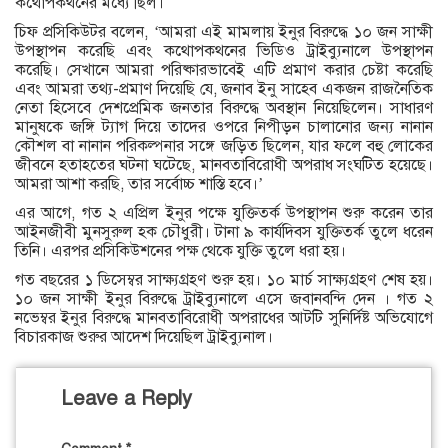
কথোপকথনের মধ্যে ছিল।
চিফ প্রসিকিউটর বলেন, ‘আমরা এই মামলায় ইনুর বিরুদ্ধে ১০ জন সাক্ষী
উপস্থাপন করেছি এবং কথোপকথনের ভিডিও ট্রাইব্যুনালে উপস্থাপন
করেছি। সেখানে আমরা পরিষ্কারভাবেই এটি প্রমাণ করার চেষ্টা করেছি
এবং আমরা তথ্য-প্রমাণ দিয়েছি যে, জনাব ইনু সাহেব একজন রাজনৈতিক
নেতা হিসেবে দেশপ্রেমিক জনতার বিরুদ্ধে অবস্থান নিয়েছিলেন। সাধারণ
মানুষকে জঙ্গি ট্যাগ দিয়ে তাদের ওপরে নিপীড়ন চালানোর জন্য নানান
কৌশল বা নানান পরিকল্পনার সঙ্গে জড়িত ছিলেন, যার ফলে বহু লোকের
জীবনে হতাহতের ঘটনা ঘটেছে, মানবতাবিরোধী অপরাধ সংঘটিত হয়েছে।
আমরা আশা করছি, তার সর্বোচ্চ শাস্তি হবে।’
এর আগে, গত ২ এপ্রিল ইনুর পক্ষে যুক্তিতর্ক উপস্থাপন শুরু করেন তার
আইনজীবী মুনসুরুল হক চৌধুরী। টানা ৯ কার্যদিবস যুক্তিতর্ক তুলে ধরেন
তিনি। এরপর প্রসিকিউশনের পক্ষ থেকে যুক্তি তুলে ধরা হয়।
গত বছরের ১ ডিসেম্বর সাক্ষ্যগ্রহণ শুরু হয়। ১০ মার্চ সাক্ষ্যগ্রহণ শেষ হয়।
১০ জন সাক্ষী ইনুর বিরুদ্ধে ট্রাইব্যুনালে এসে জবানবন্দি দেন । গত ২
নভেম্বর ইনুর বিরুদ্ধে মানবতাবিরোধী অপরাধের আটটি সুনির্দিষ্ট অভিযোগে
বিচারকাজ শুরুর আদেশ দিয়েছিল ট্রাইব্যুনাল।
Leave a Reply